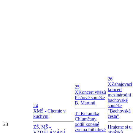
26
X
Zahajovací
25
koncert
X
Koncert vítězů
mezinárodní
Písňové soutěže
bachovské
B. Martinů
24
soutěže
X
MŠ - Chemie v
"Bachovská
TJ Keramika
kuchyni
cesta"
Chlumčany,
23
oddíl kopané
ZŠ, MŠ -
Hrajeme si u
zve na fotbalové
VZDĚLÁVÁNÍ
obrázků