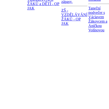
zápasy.
ŽÁKŮ a DĚTÍ - OP
JAK
Taneční
ZŠ -
podvečer s
VZDĚLÁVÁNÍ
Václavem
ŽÁKŮ - OP
Žákovcem a
JAK
Aničkou
Volínovou