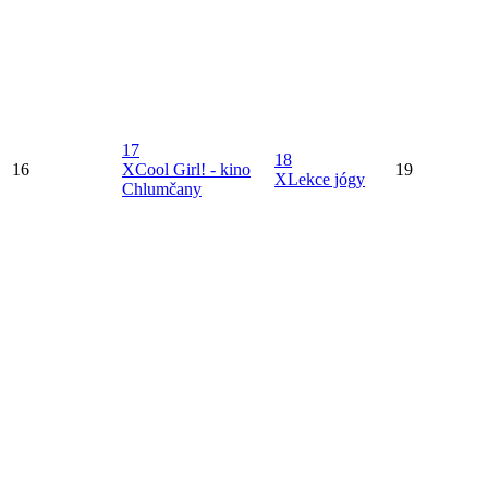
17
18
16
X
Cool Girl! - kino
19
X
Lekce jógy
Chlumčany