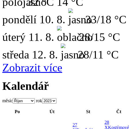
32 °C
14 °C
pondělí
10. 8.
33/18 °C
úterý
11. 8.
28/15 °C
středa
12. 8.
28/11 °C
Zobrazit více
Kalendář
měsíc
rok
Po
Út
St
Čt
28
27
X
Kostýmové