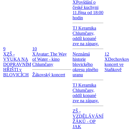
X
Povídání o
české kuchyni
11.října od 18:00
hodin
TJ Keramika
Chlumčany,
oddíl kopané
zve na zápasy.
9
10
X
ZŠ -
X
Avatar: The Way
Neznámá
12
VÝUKA NA
of Water - kino
historie
X
Dechovko
DOPRAVNÍM
Chlumčany
blovického
koncert ve
HŘIŠTI v
okresu plného
Staňkově
BLOVICÍCH
Žákovský koncert
uranu
TJ Keramika
Chlumčany,
oddíl kopané
zve na zápasy.
ZŠ -
VZDĚLÁVÁNÍ
ŽÁKŮ - OP
JAK