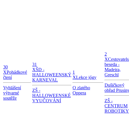
2
X
Cestovatel
31
beseda -
30
X
ŠD -
Madeira,
X
Pohádkové
1
HALLOWEENSKÝ
Greschl
čtení
X
Lekce jógy
KARNEVAL
Dušičkový
Vyhlášení
O zlatého
ZŠ -
obřad Prusin
výtvarné
Oppera
HALLOWEENSKÉ
soutěže
VYUČOVÁNÍ
ZŠ -
CENTRUM
ROBOTIKY