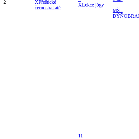
2
X
Přeštické
X
Lekce jógy
černostrakaté
MŠ -
DÝŇOBRA
11