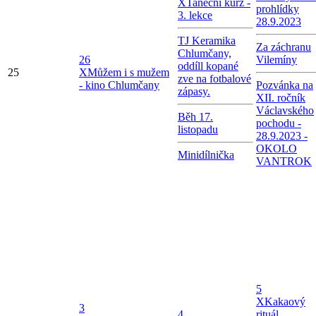
X
Taneční kurz -
prohlídky
3. lekce
28.9.2023
TJ Keramika
Za záchranu
Chlumčany,
26
Vilemíny
oddíll kopané
25
X
Můžem i s mužem
zve na fotbalové
- kino Chlumčany
Pozvánka na
zápasy.
XII. ročník
Václavského
Běh 17.
pochodu -
listopadu
28.9.2023 -
OKOLO
Minidílnička
VANTROK
5
X
Kakaový
3
4
rituál