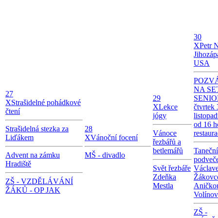
30
X
Petr 
Jihozáp
USA
POZV
NA SE
27
29
SENIO
X
Strašidelné pohádkové
X
Lekce
čtvrtek 
čtení
jógy
listopa
od 16 h
Strašidelná stezka za
28
Vánoce
restaur
Liďákem
X
Vánoční focení
řezbářů a
betlemářů
Taneční
Advent na zámku
MŠ - divadlo
podveče
Hradiště
Svět řezbáře
Václav
Zdeňka
Žákovc
ZŠ - VZDĚLÁVÁNÍ
Mestla
Aničko
ŽÁKŮ - OP JAK
Volíno
ZŠ -