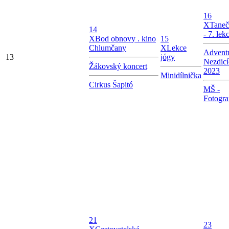
16
X
Taneč
14
- 7. lek
X
Bod obnovy . kino
15
Chlumčany
X
Lekce
Adventn
13
jógy
Nezdicí
Žákovský koncert
2023
Minidílnička
Cirkus Šapitó
MŠ -
Fotogra
21
23