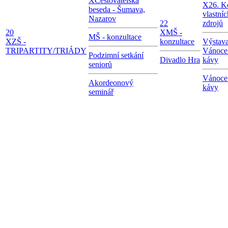
X
Cestovatelská
X
26. K
beseda - Šumava,
vlastníc
Nazarov
22
zdrojů
20
X
MŠ -
MŠ - konzultace
X
ZŠ -
konzultace
Výstav
TRIPARTITY/TRIÁDY
Vánoce 
Podzimní setkání
Divadlo Hra
kávy
seniorů
Vánoce 
Akordeonový
kávy
seminář