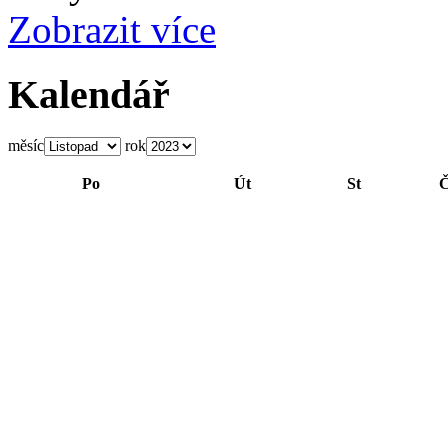
Zobrazit více
Kalendář
měsíc
rok
Po
Út
St
Č