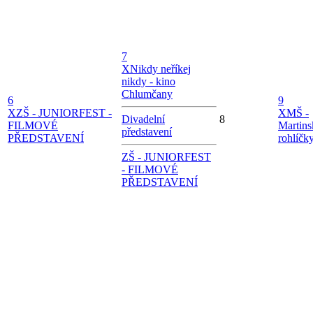
7
X
Nikdy neříkej
nikdy - kino
Chlumčany
6
9
X
ZŠ - JUNIORFEST -
X
MŠ -
Divadelní
8
FILMOVÉ
Martins
představení
PŘEDSTAVENÍ
rohlíčk
ZŠ - JUNIORFEST
- FILMOVÉ
PŘEDSTAVENÍ