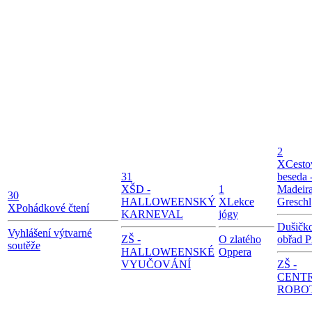
2
X
Cesto
31
beseda 
X
ŠD -
1
Madeira
30
HALLOWEENSKÝ
X
Lekce
Greschl
X
Pohádkové čtení
KARNEVAL
jógy
Dušičk
Vyhlášení výtvarné
ZŠ -
O zlatého
obřad P
soutěže
HALLOWEENSKÉ
Oppera
VYUČOVÁNÍ
ZŠ -
CENT
ROBO