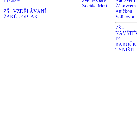
Hradiště
Svět řezbáře
Václavem
Zdeňka Mestla
Žákovcem 
ZŠ - VZDĚLÁVÁNÍ
Aničkou
ŽÁKŮ - OP JAK
Volínovou
ZŠ -
NÁVŠTĚ
EC
BABOČK
TÝNIŠTI