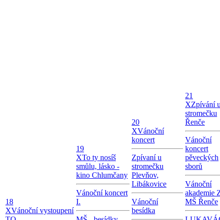
21
X
Zpívání 
stromečku
20
Řenče
X
Vánoční
koncert
Vánoční
19
koncert
X
To ty nosíš
Zpívaní u
pěveckých
smůlu, lásko -
stromečku
sborů
kino Chlumčany
Plevňov,
Libákovice
Vánoční
Vánoční koncert
akademie 
18
I.
Vánoční
MŠ Řenče
X
Vánoční vystoupení
besídka
TO
MŠ - besídky
LUKAVÁ