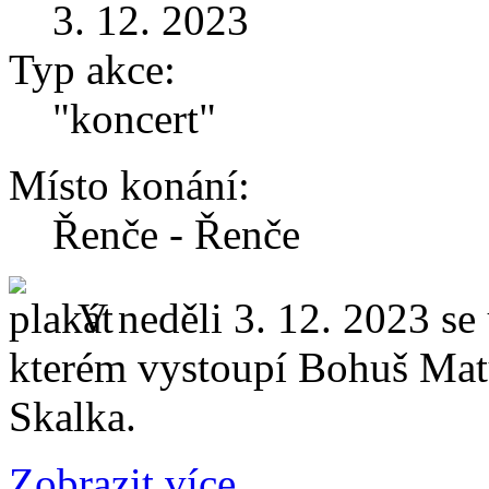
3. 12. 2023
Typ akce:
"koncert"
Místo konání:
Řenče - Řenče
V neděli 3. 12. 2023 se
kterém vystoupí Bohuš Mat
Skalka.
Zobrazit více