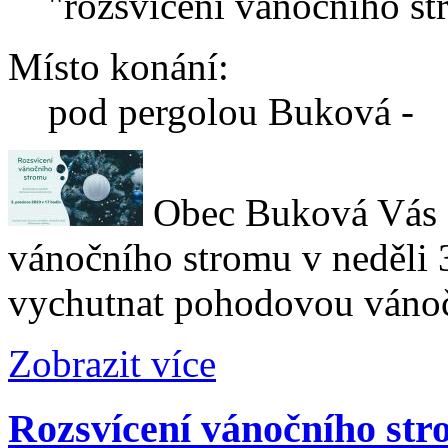
"rozsvícení vánočního s
Místo konání:
pod pergolou Buková -
Obec Buková Vás zv
vánočního stromu v neděli 
vychutnat pohodovou vánoč
Zobrazit více
Rozsvícení vánočního st