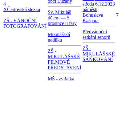
obci Lužany
4
středa 6.12.2023
X
Čertovská stezka
náměstí
Sv. Mikuláš
Bohuslava
7
dětem — 5.
ZŠ - VÁNOČNÍ
Kašpara
prosince u fary
FOTOGRAFOVÁNÍ
Předvánoční
Mikulášská
setkání senorů
nadílka
ZŠ -
ZŠ -
MIKULÁŠSKÉ
MIKULÁŠSKÉ
SÁŇKOVÁNÍ
FILMOVÉ
PŘEDSTAVENÍ
MŠ - zvířatka