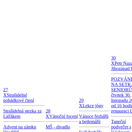
30
X
Petr Naz
Jihozápad
POZVÁN
NA SETK
27
SENIORŮ
X
Strašidelné
čtvrtek 30.
pohádkové čtení
29
listopadu 
X
Lekce jógy
od 16 hodi
Strašidelná stezka za
28
restauraci
Liďákem
X
Vánoční focení
Vánoce řezbářů
a betlemářů
Taneční
Advent na zámku
MŠ - divadlo
podvečer s