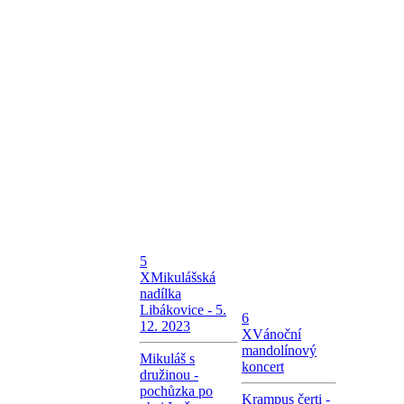
5
X
Mikulášská
nadílka
Libákovice - 5.
6
12. 2023
X
Vánoční
mandolínový
Mikuláš s
koncert
družinou -
pochůzka po
Krampus čerti -