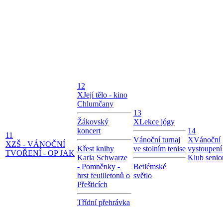
12
X
Její tělo - kino
Chlumčany
13
Žákovský
X
Lekce jógy
koncert
14
11
Vánoční turnaj
X
Vánoční
X
ZŠ - VÁNOČNÍ
Křest knihy
ve stolním tenise
vystoupení
TVOŘENÍ - OP JAK
Karla Schwarze
Klub senio
- Pomněnky -
Betlémské
hrst feuilletonů o
světlo
Přešticích
Třídní přehrávka