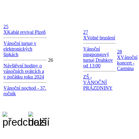
25
X
Kabát revival Plzeň
27
X
Volné bruslení
Vánoční turnaj v
elektronických
Vánoční
28
šipkách
pingpongový
X
Vánoční
26
turnaj Drahkov
koncert -
Návštěvní hodiny o
od 13:00
Carmina
vánočních svátcích a
v počátku roku 2024
ZŠ -
VÁNOČNÍ
Vánoční pochod - 37.
PRÁZDNINY
ročník