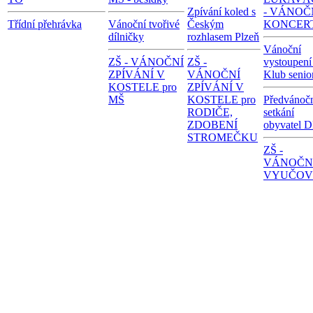
Zpívání koled s
- VÁNOČ
Třídní přehrávka
Vánoční tvořivé
Českým
KONCER
dílničky
rozhlasem Plzeň
Vánoční
ZŠ - VÁNOČNÍ
ZŠ -
vystoupení
ZPÍVÁNÍ V
VÁNOČNÍ
Klub senio
KOSTELE pro
ZPÍVÁNÍ V
MŠ
KOSTELE pro
Předvánoč
RODIČE,
setkání
ZDOBENÍ
obyvatel 
STROMEČKU
ZŠ -
VÁNOČN
VYUČOV