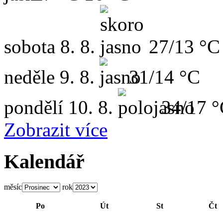
sobota
8. 8.
27/13 °C
neděle
9. 8.
31/14 °C
pondělí
10. 8.
34/17 
Zobrazit více
Kalendář
měsíc
rok
Po
Út
St
Čt