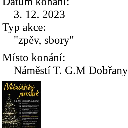
Datum konání:
3. 12. 2023
Typ akce:
"zpěv, sbory"
Místo konání:
Náměstí T. G.M Dobřany