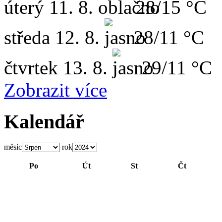
úterý
11. 8.
28/15 °C
středa
12. 8.
28/11 °C
čtvrtek
13. 8.
29/11 °C
Zobrazit více
Kalendář
měsíc
rok
Po
Út
St
Čt