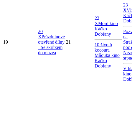
23
X
Vl
Káč
22
Dob
X
Mord kino
Káčko
20
Poz
Dobřany
X
Prázdninové
na
19
otevřené dílny
21
Stra
10 životů
- Se skřítkem
noc 
kocoura
do muzea
Nezd
Mňouka kino
srpn
Káčko
Dobřany
V hl
kino
Dob