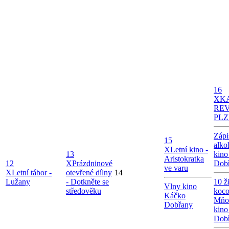
16
X
K
REV
PL
Zápi
15
alko
X
Letní kino -
13
kino
Aristokratka
12
X
Prázdninové
Dob
ve varu
X
Letní tábor -
otevřené dílny
14
Lužany
- Dotkněte se
10 ž
Vlny kino
středověku
koco
Káčko
Mňo
Dobřany
kino
Dob