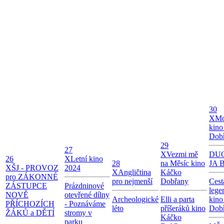
30
X
Mo
kino
Dob
29
27
X
Vezmi mě
DUO
26
X
Letní kino
28
na Měsíc kino
JA B
X
ŠJ - PROVOZ
2024
X
Angličtina
Káčko
pro ZÁKONNÉ
pro nejmenší
Dobřany
Cest
ZÁSTUPCE
Prázdninové
lege
NOVĚ
otevřené dílny
Archeologické
Elli a parta
kino
PŘÍCHOZÍCH
- Poznáváme
léto
příšeráků kino
Dob
ŽÁKŮ a DĚTÍ
stromy v
Káčko
parku