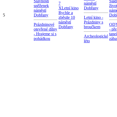
Slavnosti
Slad
7
náměstí
sněženek
živo
X
Letní kino
Dobřany
náměstí
námě
Rychle a
5
Dobřany
Dob
zběsile 10
Letní kino -
náměstí
Prázdniny s
Prázdninové
OD
Dobřany
broučkem
otevřené dílny
- př
- Hrajeme si s
tane
Archeologické
pohádkou
zába
léto