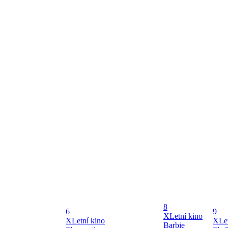
8
6
9
X
Letní kino
X
Letní kino
X
Le
Barbie