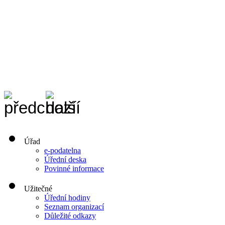
Úřad
e-podatelna
Úřední deska
Povinné informace
Užitečné
Úřední hodiny
Seznam organizací
Důležité odkazy