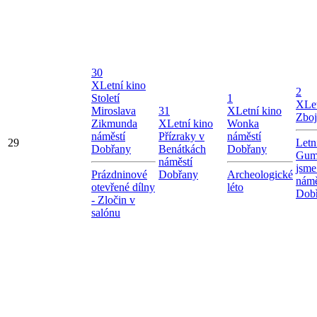
30
X
Letní kino
2
Století
1
X
Le
Miroslava
31
X
Letní kino
Zboj
Zikmunda
X
Letní kino
Wonka
náměstí
Přízraky v
náměstí
29
Letn
Dobřany
Benátkách
Dobřany
Gum
náměstí
jsme
Prázdninové
Dobřany
Archeologické
námě
otevřené dílny
léto
Dob
- Zločin v
salónu