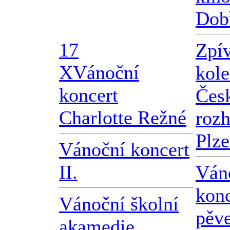
Dob
17
Zpí
X
Vánoční
kole
koncert
Čes
Charlotte Režné
roz
Plz
Vánoční koncert
II.
Ván
konc
Vánoční školní
pěv
akamedie