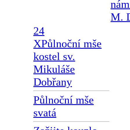
námě
M. 
24
X
Půlnoční mše
kostel sv.
Mikuláše
Dobřany
Půlnoční mše
svatá