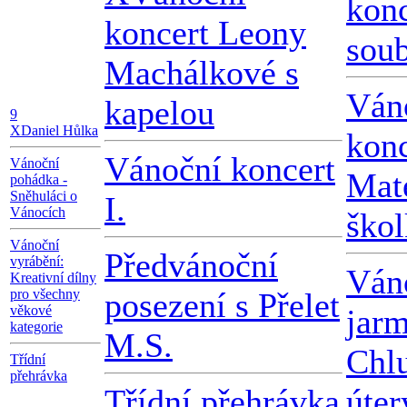
konc
koncert Leony
sou
Machálkové s
Ván
kapelou
9
X
Daniel Hůlka
konc
Vánoční koncert
Vánoční
Mat
pohádka -
Sněhuláci o
I.
Vánocích
ško
Vánoční
Předvánoční
vyrábění:
Ván
Kreativní dílny
pro všechny
posezení s Přelet
věkové
jar
kategorie
M.S.
Chl
Třídní
přehrávka
Třídní přehrávka
úter