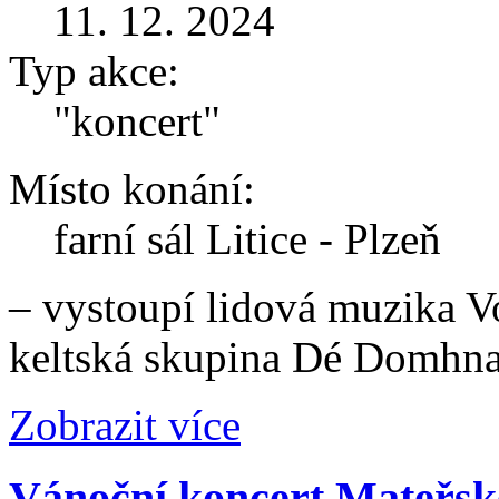
11. 12. 2024
Typ akce:
"koncert"
Místo konání:
farní sál Litice - Plzeň
– vystoupí lidová muzika V
keltská skupina Dé Domhn
Zobrazit více
Vánoční koncert Mateřsk