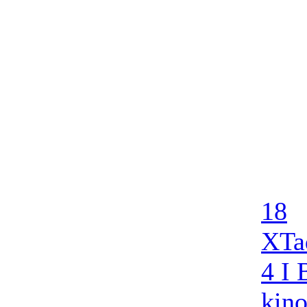
18
X
Ta
4 I
kin