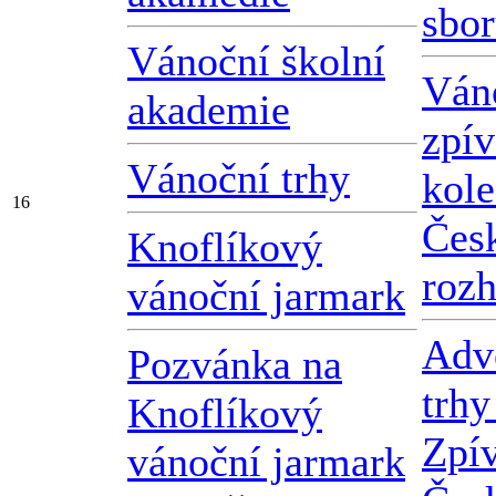
sbo
Vánoční školní
Ván
akademie
zpív
Vánoční trhy
kole
16
Čes
Knoflíkový
roz
vánoční jarmark
Adv
Pozvánka na
trhy
Knoflíkový
Zpí
vánoční jarmark