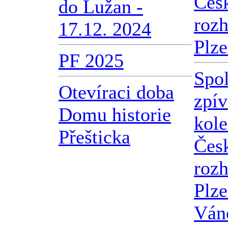
Čes
do Lužan -
roz
17.12. 2024
Plz
PF 2025
Spo
Otevíraci doba
zpív
Domu historie
kole
Přešticka
Čes
roz
Plze
Váno