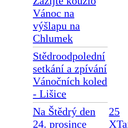
Zažijte kouzlo
Vánoc na
výšlapu na
Chlumek
Stědroodpolední
setkání a zpívání
Vánočních koled
- Lišice
Na Štědrý den
25
24. prosince
X
Ta