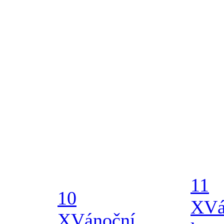
11
10
X
Vá
X
Vánoční