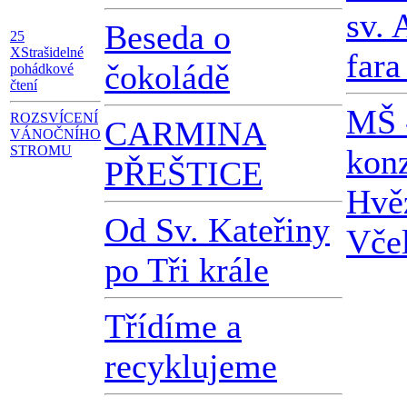
sv.
Beseda o
25
X
Strašidelné
far
čokoládě
pohádkové
čtení
MŠ 
ROZSVÍCENÍ
CARMINA
VÁNOČNÍHO
STROMU
konz
PŘEŠTICE
Hvě
Od Sv. Kateřiny
Vče
po Tři krále
Třídíme a
recyklujeme