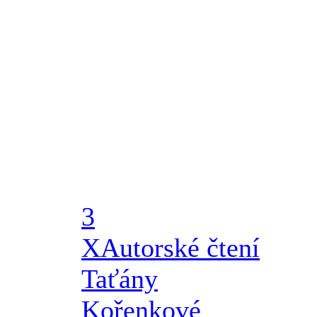
3
X
Autorské čtení
Taťány
Kořenkové