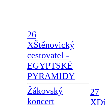
26
X
Štěnovický
cestovatel -
EGYPTSKÉ
PYRAMIDY
Žákovský
27
koncert
X
Dí