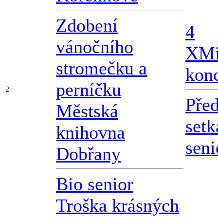
Zdobení
4
vánočního
X
Mi
stromečku a
konc
perníčku
2
Pře
Městská
setk
knihovna
seni
Dobřany
Bio senior
Troška krásných