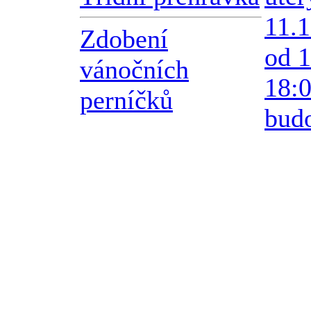
11.
Zdobení
od 1
vánočních
18:0
perníčků
bud