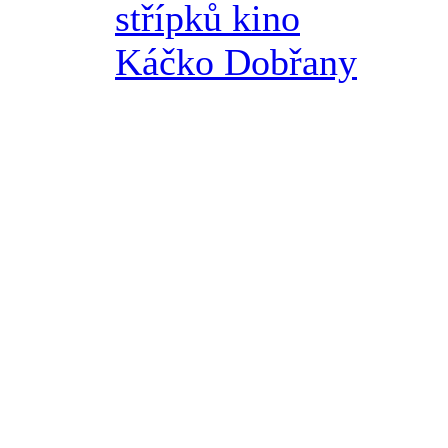
střípků kino
Káčko Dobřany