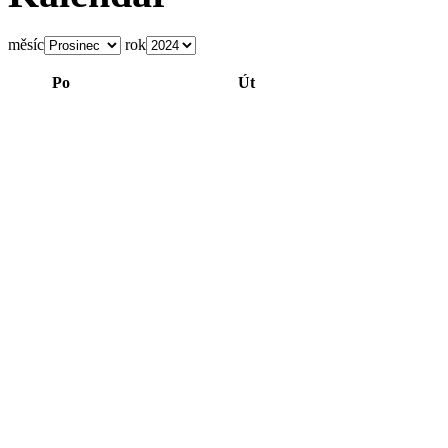
měsíc
rok
Po
Út