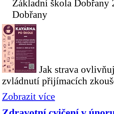
Základní škola Dobřany 2.
Dobřany
Jak strava ovlivňu
zvládnutí přijímacích zkouš
Zobrazit více
Zdravotní cvičení v únoru