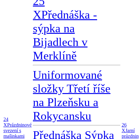
25
X
Přednáška -
sýpka na
Bijadlech v
Merklíně
Uniformované
složky Třetí říše
na Plzeňsku a
Rokycansku
24
X
Prázdninové
26
svezení s
X
Jarní
Přednáška Sýpka
mašinkami
prázdnin