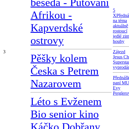
beseda - Putování
5
Afrikou -
X
Předná
na téma
Kapverdské
aktuálně
rostoucí
jedlé zi
ostrovy
houby
3
Zájezd
Pěšky kolem
Jesus Ch
Superstar
Česka s Petrem
vyprodá
Přednáš
Nazarovem
paní MU
Evy
Perglero
Léto s Evženem
Bio senior kino
Káčko Dobřany