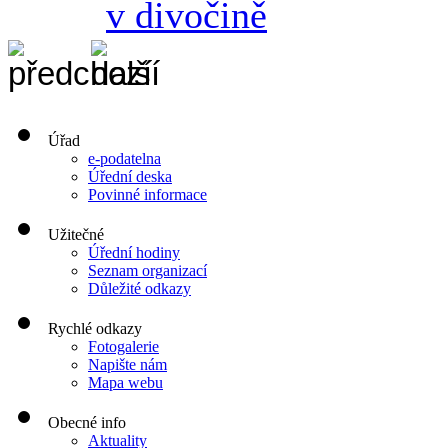
v divočině
Úřad
e-podatelna
Úřední deska
Povinné informace
Užitečné
Úřední hodiny
Seznam organizací
Důležité odkazy
Rychlé odkazy
Fotogalerie
Napište nám
Mapa webu
Obecné info
Aktuality