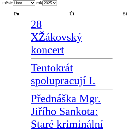
měsíc
rok
Po
Út
St
28
X
Žákovský
koncert
Tentokrát
spolupracují I.
Přednáška Mgr.
Jiřího Sankota:
Staré kriminální