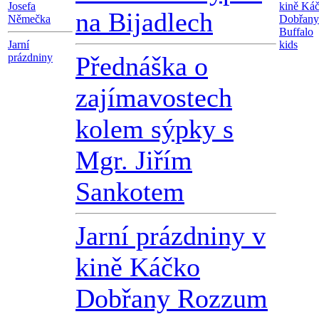
Josefa
kině Ká
na Bijadlech
Němečka
Dobřany
Buffalo
Jarní
kids
prázdniny
Přednáška o
zajímavostech
kolem sýpky s
Mgr. Jiřím
Sankotem
Jarní prázdniny v
kině Káčko
Dobřany Rozzum