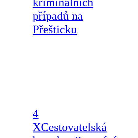
kriminálních
případů na
Přešticku
4
X
Cestovatelská