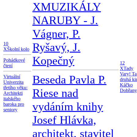
X
MUZIKÁLY
NARUBY - J.
Vágner, P.
Ryšavý, J.
10
X
Školní kolo
Kopečný
Pohádkové
12
čtení
X
Tady
Vary! Ta
Beseda Pavla P.
Virtuální
druhá ki
Univerzita
Káčko
třetího věku:
Riese nad
Dobřany
Architekti
italského
vydáním knihy
baroka pro
seniory
Josef Hlávka,
architekt, stavitel