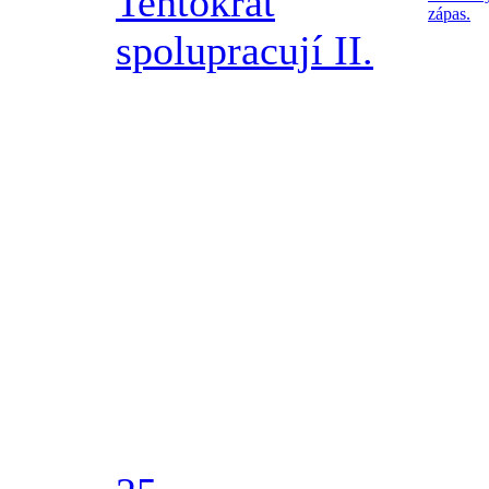
Tentokrát
zápas.
spolupracují II.