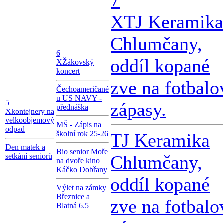
X
TJ Keramika
Chlumčany,
6
oddíl kopané
X
Žákovský
koncert
zve na fotbalo
Čechoameričané
u US NAVY -
5
zápasy.
přednáška
X
kontejnery na
velkoobjemový
MŠ - Zápis na
odpad
školní rok 25-26
TJ Keramika
Den matek a
Bio senior Moře
setkání seniorů
Chlumčany,
na dvoře kino
Káčko Dobřany
oddíl kopané
Výlet na zámky
Březnice a
zve na fotbalo
Blatná 6.5