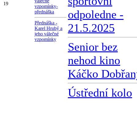
sportovní
válečné
19
vzpomínky-
odpoledne -
přednáška
Přednáška -
21.5.2025
Karel Hrubý a
jeho válečné
vzpomínky
Senior bez
nehod kino
Káčko Dobřan
Ústřední kolo