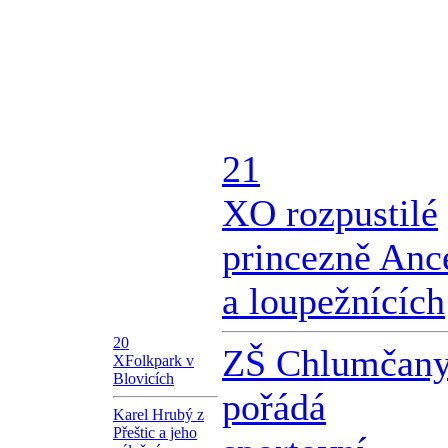
21
X
O rozpustilé
princezně Anc
a loupežnících
20
ZŠ Chlumčan
X
Folkpark v
Blovicích
pořádá
Karel Hrubý z
Přeštic a jeho