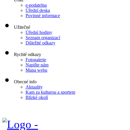
e-podatelna
Úřední deska
Povinné informace
Užitečné
Úřední hodiny
Seznam organizací
Důležité odkazy
Rychlé odkazy
Fotogalerie
Napište nám
Mapa webu
Obecné info
Aktuality
Kam za kulturou a sportem
Blízké okolí