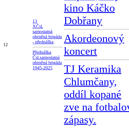
kino Káčko
Dobřany
13
X
Čsl.
samostatná
Akordeonový
obrněná brigáda
- přednáška
12
koncert
Přednáška
Čsl.samostatná
obrněná brigáda
TJ Keramika
1945-2025
Chlumčany,
oddíl kopané
zve na fotbalo
zápasy.