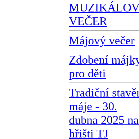
MUZIKÁLO
VEČER
Májový večer
Zdobení májk
pro děti
Tradiční stavě
máje - 30.
dubna 2025 na
hřišti TJ