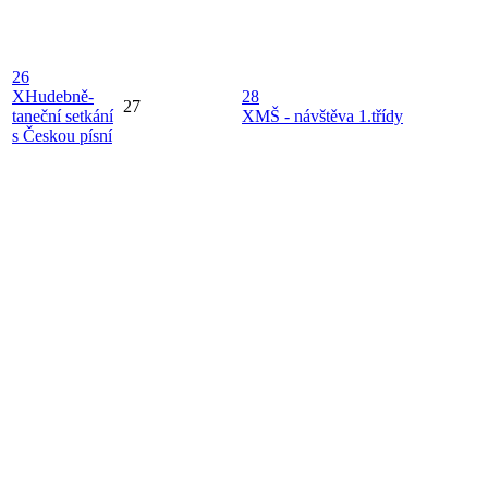
26
X
Hudebně-
28
27
taneční setkání
X
MŠ - návštěva 1.třídy
s Českou písní