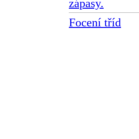
zápasy.
Focení tříd