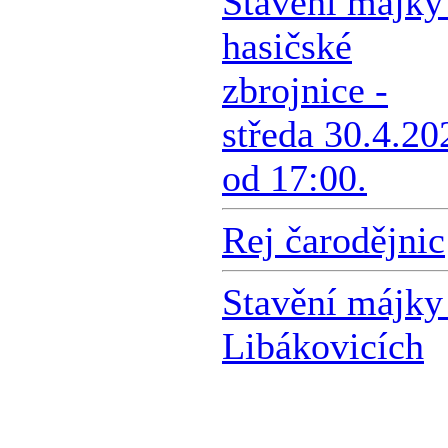
Stavění májky
hasičské
zbrojnice -
středa 30.4.20
od 17:00.
Rej čarodějnic
Stavění májky
Libákovicích