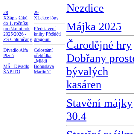
Nezdice
28
29
X
Zápis žáků
X
Lekce jógy
Májka 2025
do 1. ročníku
pro školní rok
Představení
2025/2026 -
knihy Přeštičtí
ZŠ Chlumčany
dragouni
Čarodějné hry
Divadlo Alfa
Celostátní
Dobřany prost
Plzeň
přehlídka
„Mládí
MŠ - Divadlo
Bohuslava
bývalých
ŠAPITO
Martinů“
kasáren
Stavění májky
30.4