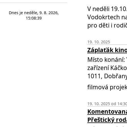
V neděli 19.10
Dnes je
neděle
,
9. 8. 2026
,
Vodokrtech na
15:08:39
pro děti i rod
19. 10. 2025
Záplaťák kin
Místo konání:
zařízení Káčk
1011, Dobřan
filmová proje
19. 10. 2025 od 14:3
Komentovaná
Přeštický rodá