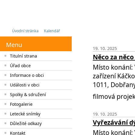
Úvodní stránka
Kalendář
Menu
19. 10. 2025
Něco za něco
Titulní strana
Místo konání:
Úřad obce
zařízení Káčk
Informace o obci
1011, Dobřan
Události v obci
Spolky & sdružení
filmová proje
Fotogalerie
Letecké snímky
19. 10. 2025
Vyřezávání d
Důležité odkazy
Místo konání:
Kontakt