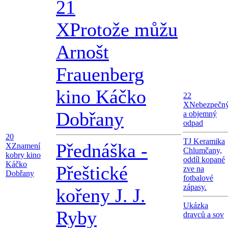
21
X
Protože můžu
Arnošt
Frauenberg
kino Káčko
22
X
Nebezpečn
Dobřany
a objemný
odpad
20
TJ Keramika
Přednáška -
X
Znamení
Chlumčany,
kobry kino
oddíl kopané
Káčko
Přeštické
zve na
Dobřany
fotbalové
zápasy.
kořeny J. J.
Ukázka
Ryby
dravců a sov