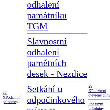
odhalení
památníku
TGM
Slavnostní
odhalení
pamětních
desek - Nezdice
Setkání u
29
X
Podzimní
27
otevřené díln
odpočinkového
X
Podzimní
prázdniny
Podzimní
prázdniny