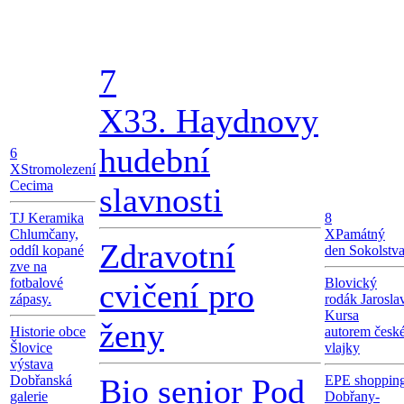
7
X
33. Haydnovy
hudební
6
X
Stromolezení
Cecima
slavnosti
TJ Keramika
8
Chlumčany,
X
Památný
Zdravotní
oddíl kopané
den Sokolstv
zve na
fotbalové
Blovický
cvičení pro
zápasy.
rodák Jarosla
Kursa
ženy
Historie obce
autorem česk
Šlovice
vlajky
výstava
Dobřanská
Bio senior Pod
EPE shoppin
galerie
Dobřany-