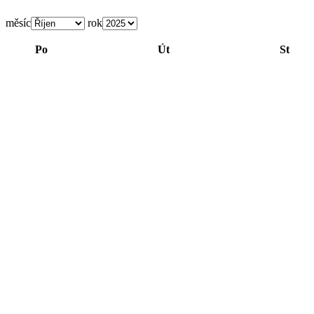
měsíc
rok
Po
Út
St