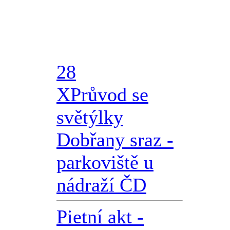
28
X
Průvod se
světýlky
Dobřany sraz -
parkoviště u
nádraží ČD
Pietní akt -