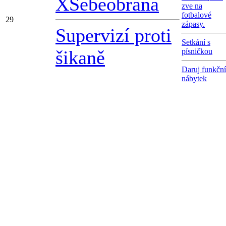
X
Sebeobrana
zve na
fotbalové
29
zápasy.
Supervizí proti
Setkání s
šikaně
písničkou
Daruj funkční
nábytek