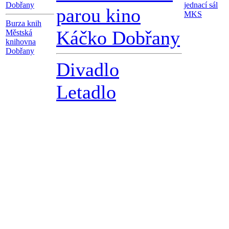
Dobřany
jednací sál
parou kino
MKS
Burza knih
Káčko Dobřany
Městská
knihovna
Dobřany
Divadlo
Letadlo