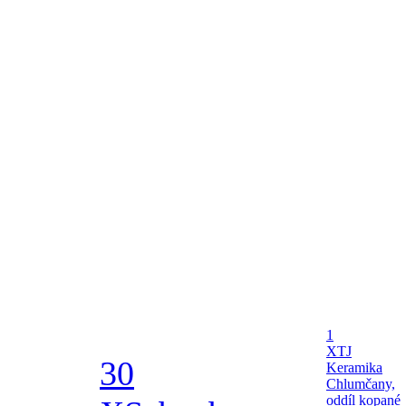
1
X
TJ
30
Keramika
Chlumčany,
oddíl kopané