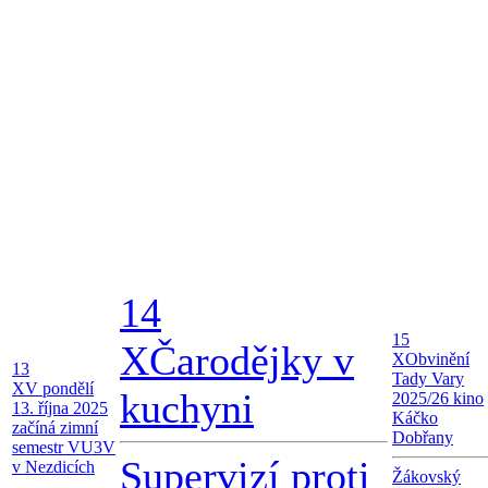
14
15
X
Čarodějky v
X
Obvinění
13
Tady Vary
X
V pondělí
kuchyni
2025/26 kino
13. října 2025
Káčko
začíná zimní
Dobřany
semestr VU3V
Supervizí proti
v Nezdicích
Žákovský