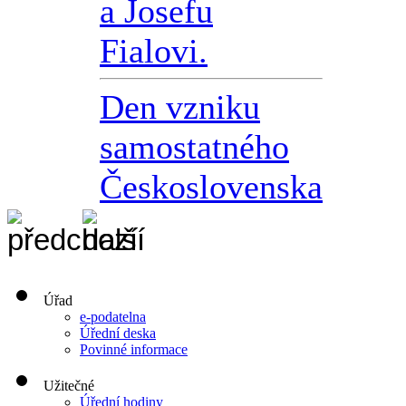
a Josefu
Fialovi.
Den vzniku
samostatného
Československa
Úřad
e-podatelna
Úřední deska
Povinné informace
Užitečné
Úřední hodiny