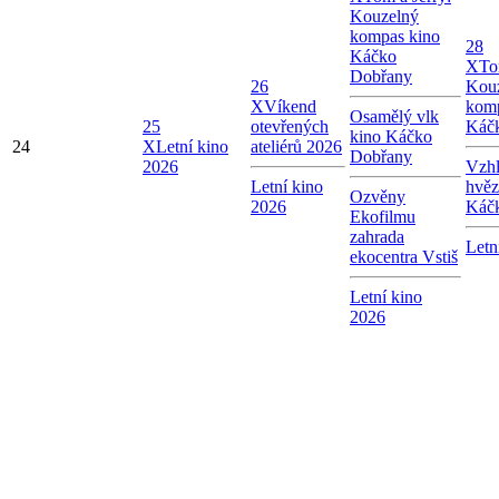
Kouzelný
kompas kino
28
Káčko
X
To
Dobřany
26
Kou
X
Víkend
komp
Osamělý vlk
25
otevřených
Káč
kino Káčko
24
X
Letní kino
ateliérů 2026
Dobřany
2026
Vzhl
Letní kino
hvěz
Ozvěny
2026
Káč
Ekofilmu
zahrada
Letn
ekocentra Vstiš
Letní kino
2026