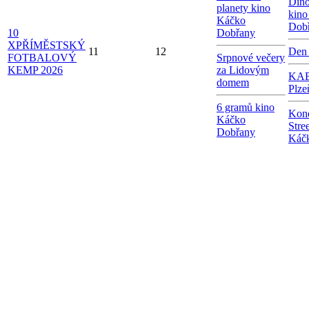
Dino
planety kino
kino
Káčko
Dob
10
Dobřany
X
PŘÍMĚSTSKÝ
11
12
Den
FOTBALOVÝ
Srpnové večery
KEMP 2026
za Lidovým
KAB
domem
Plze
6 gramů kino
Kon
Káčko
Stre
Dobřany
Káč