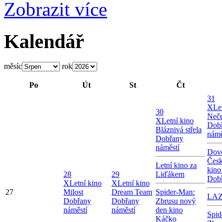
Zobrazit více
Kalendář
měsíc
rok
Po
Út
St
Čt
31
X
Le
30
Neče
X
Letní kino
Dob
Bláznivá střela
námě
Dobřany
náměstí
Dovo
Česk
Letní kino za
kino
28
29
Liďákem
Dob
X
Letní kino
X
Letní kino
27
Milost
Dream Team
Spider-Man:
LA
Dobřany
Dobřany
Zbrusu nový
náměstí
náměstí
den kino
Spid
Káčko