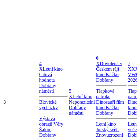
6
4
X
Dovolená v
7
X
Letní kino
Českém ráji
X
XX
Citová
kino Káčko
VW
hodnota
Dobřany
202
Dobřany
náměstí
5
Tlapková
Tlap
X
Letní kino
patrola:
patro
3
Blovické
Neporazitelní
Dinosauří film
Dino
vycházky
Dobřany
kino Káčko
kino
náměstí
Dobřany
Dob
Výstava
obrazů Věry
Letní kino
Letn
Šalom
Jurský svět:
veče
Dobřany
Znovuzrození
Dob