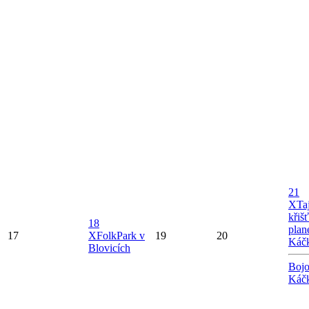
21
X
Ta
křiš
18
plan
17
X
FolkPark v
19
20
Káč
Blovicích
Bojo
Káč