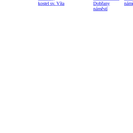
kostel sv. Víta
Dobřany
námě
náměstí