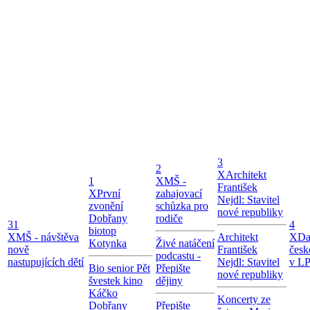
3
2
X
Architekt
1
X
MŠ -
František
X
První
zahajovací
Nejdl: Stavitel
zvonění
schůzka pro
nové republiky
Dobřany
rodiče
31
4
biotop
X
MŠ - návštěva
Architekt
X
Da
Kotynka
Živé natáčení
nově
František
česk
podcastu -
nastupujících dětí
Nejdl: Stavitel
v LP
Bio senior Pět
Přepište
nové republiky
švestek kino
dějiny
Káčko
Koncerty ze
Dobřany
Přepište