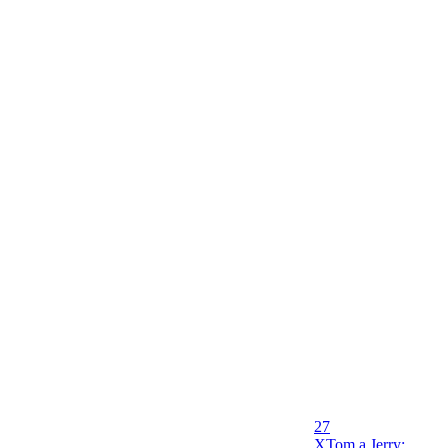
27
X
Tom a Jerry: