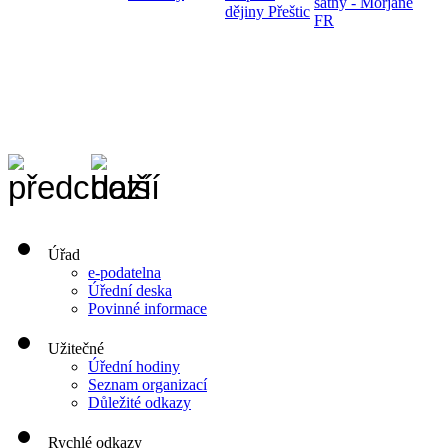
šatny - Morjane
dějiny Přeštic
FR
Úřad
e-podatelna
Úřední deska
Povinné informace
Užitečné
Úřední hodiny
Seznam organizací
Důležité odkazy
Rychlé odkazy