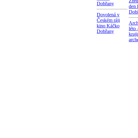
Zbru
Dobřany
den 
Dob
Dovolená v
Českém ráji
Arch
kino Káčko
léto 
Dobřany
kraj
arch