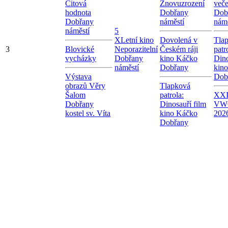
Citová
Znovuzrození
veče
hodnota
Dobřany
Dob
Dobřany
náměstí
námě
náměstí
5
X
Letní kino
Dovolená v
Tla
3
Blovické
Neporazitelní
Českém ráji
patr
vycházky
Dobřany
kino Káčko
Dino
náměstí
Dobřany
kin
Výstava
Dob
obrazů Věry
Tlapková
Šalom
patrola:
XXI.
Dobřany
Dinosauří film
VW
kostel sv. Víta
kino Káčko
202
Dobřany