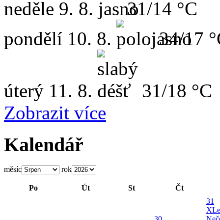
neděle
9. 8.
31/14 °C
pondělí
10. 8.
34/17 
úterý
11. 8.
31/18 °C
Zobrazit více
Kalendář
měsíc
rok
Po
Út
St
Čt
31
X
Le
30
Neče