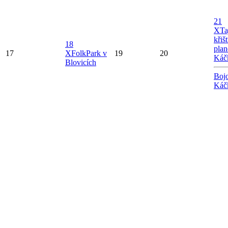
21
X
Ta
křiš
18
plan
17
X
FolkPark v
19
20
Káč
Blovicích
Bojo
Káč