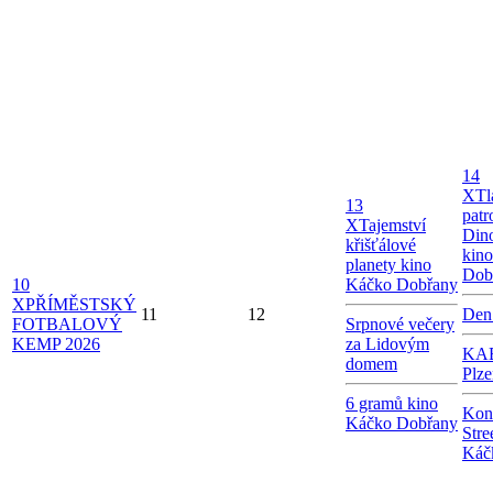
14
X
Tl
13
patr
X
Tajemství
Dino
křišťálové
kin
planety kino
Dob
10
Káčko Dobřany
X
PŘÍMĚSTSKÝ
11
12
Den
FOTBALOVÝ
Srpnové večery
KEMP 2026
za Lidovým
KAB
domem
Plze
6 gramů kino
Kon
Káčko Dobřany
Stre
Káč