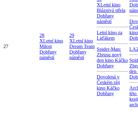
X
Letní kino
Dob
Bláznivá střela
námě
Dobřany
náměstí
Dov
Česk
Letní kino za
kin
28
29
Liďákem
Dob
X
Letní kino
X
Letní kino
27
Milost
Dream Team
Spider-Man:
LA
Dobřany
Dobřany
Zbrusu nový
náměstí
náměstí
den kino Káčko
Spi
Dobřany
Zbr
den
Dovolená v
Dob
Českém ráji
kino Káčko
Arc
Dobřany
léto
kraj
arch