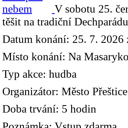
V sobotu 25. če
těšit na tradiční Dechpará
Datum konání:
25. 7. 2026 
Místo konání:
Na Masarykov
Typ akce:
hudba
Organizátor:
Město Přeštice
Doba trvání:
5 hodin
Poznámka:
Vstup zdarma