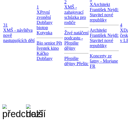
2
X
Architekt
1
X
MŠ -
František Nejdl:
X
První
zahajovací
Stavitel nové
zvonění
schůzka pro
republiky
Dobřany
rodiče
31
4
biotop
X
MŠ - návštěva
Architekt
X
Da
Kotynka
Živé natáčení
nově
František Nejdl:
čes
podcastu -
nastupujících dětí
Stavitel nové
v LP
Bio senior Pět
Přepište
republiky
švestek kino
dějiny
Káčko
Koncerty ze
Dobřany
Přepište
šatny - Morjane
dějiny Přeštic
FR