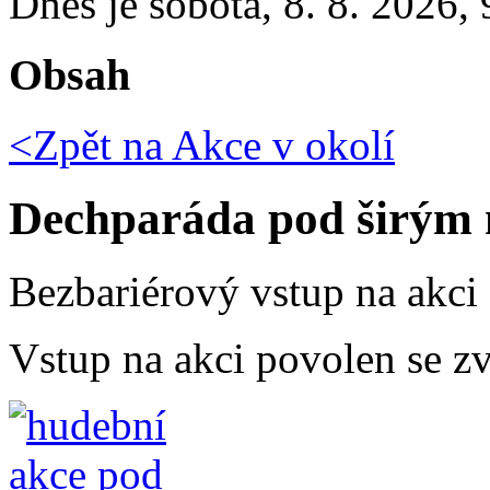
Dnes je
sobota
,
8. 8. 2026
,
Obsah
<Zpět na
Akce v okolí
Dechparáda pod širým
Bezbariérový vstup na akci
Vstup na akci povolen se zv