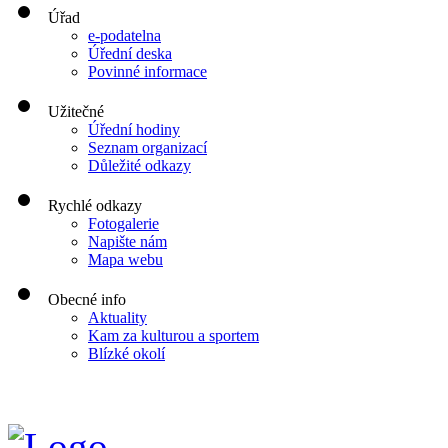
Úřad
e-podatelna
Úřední deska
Povinné informace
Užitečné
Úřední hodiny
Seznam organizací
Důležité odkazy
Rychlé odkazy
Fotogalerie
Napište nám
Mapa webu
Obecné info
Aktuality
Kam za kulturou a sportem
Blízké okolí