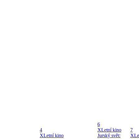
6
4
X
Letní kino
7
X
Letní kino
Jurský svět:
X
Le