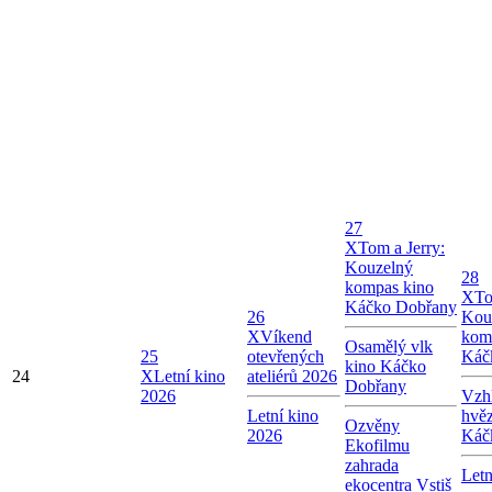
27
X
Tom a Jerry:
Kouzelný
28
kompas kino
X
To
Káčko Dobřany
26
Kou
X
Víkend
kom
Osamělý vlk
25
otevřených
Káč
kino Káčko
24
X
Letní kino
ateliérů 2026
Dobřany
2026
Vzhl
Letní kino
hvě
Ozvěny
2026
Káč
Ekofilmu
zahrada
Letn
ekocentra Vstiš