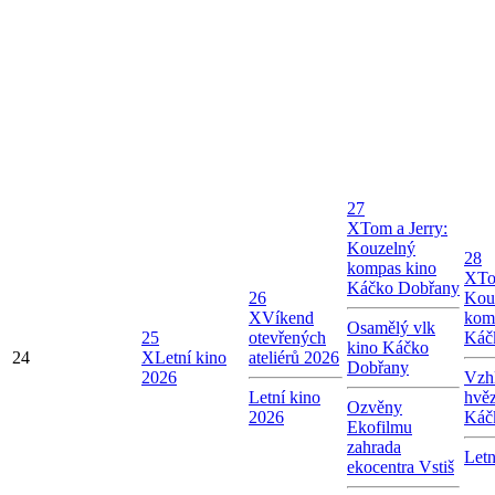
27
X
Tom a Jerry:
Kouzelný
28
kompas kino
X
To
Káčko Dobřany
26
Kou
X
Víkend
kom
Osamělý vlk
25
otevřených
Káč
kino Káčko
24
X
Letní kino
ateliérů 2026
Dobřany
2026
Vzhl
Letní kino
hvě
Ozvěny
2026
Káč
Ekofilmu
zahrada
Letn
ekocentra Vstiš