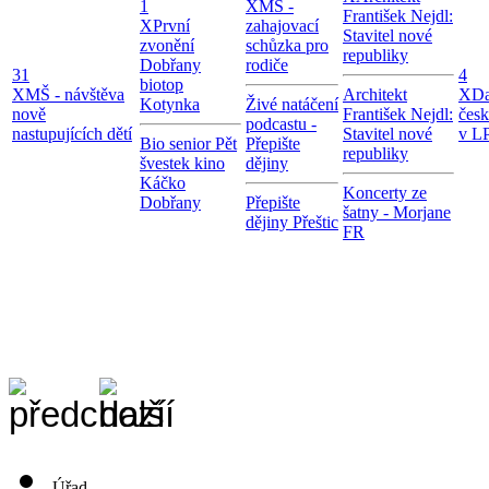
1
X
MŠ -
František Nejdl:
X
První
zahajovací
Stavitel nové
zvonění
schůzka pro
republiky
Dobřany
rodiče
31
4
biotop
X
MŠ - návštěva
Architekt
X
Da
Kotynka
Živé natáčení
nově
František Nejdl:
čes
podcastu -
nastupujících dětí
Stavitel nové
v LP
Bio senior Pět
Přepište
republiky
švestek kino
dějiny
Káčko
Koncerty ze
Dobřany
Přepište
šatny - Morjane
dějiny Přeštic
FR
Úřad