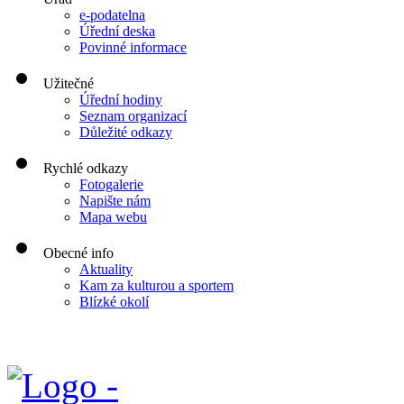
e-podatelna
Úřední deska
Povinné informace
Užitečné
Úřední hodiny
Seznam organizací
Důležité odkazy
Rychlé odkazy
Fotogalerie
Napište nám
Mapa webu
Obecné info
Aktuality
Kam za kulturou a sportem
Blízké okolí