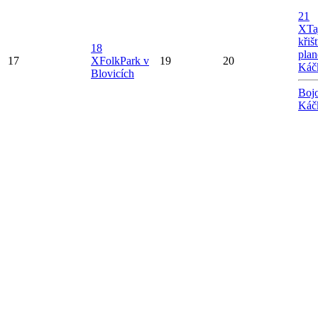
21
X
Ta
křiš
18
plan
17
X
FolkPark v
19
20
Káč
Blovicích
Bojo
Káč