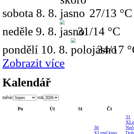
sobota
8. 8.
27/13 °C
neděle
9. 8.
31/14 °C
pondělí
10. 8.
34/17 
Zobrazit více
Kalendář
měsíc
rok
Po
Út
St
Čt
31
X
Le
30
Neče
X
Letní kino
Dob