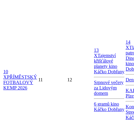
14
X
Tl
13
patr
X
Tajemství
Dino
křišťálové
kin
planety kino
Dob
10
Káčko Dobřany
X
PŘÍMĚSTSKÝ
11
12
Den
FOTBALOVÝ
Srpnové večery
KEMP 2026
za Lidovým
KAB
domem
Plze
6 gramů kino
Kon
Káčko Dobřany
Stre
Káč