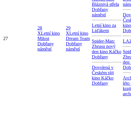
Bláznivá střela
námě
Dobřany
náměstí
Dov
Česk
Letní kino za
kin
28
29
Liďákem
Dob
X
Letní kino
X
Letní kino
27
Milost
Dream Team
Spider-Man:
LA
Dobřany
Dobřany
Zbrusu nový
náměstí
náměstí
den kino Káčko
Spi
Dobřany
Zbr
den
Dovolená v
Dob
Českém ráji
kino Káčko
Arc
Dobřany
léto
kraj
arch