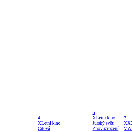
6
4
X
Letní kino
7
X
Letní kino
Jurský svět:
X
XX
Citová
Znovuzrození
VW