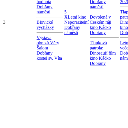
hodnota
Dobřany
202
Dobřany
náměstí
náměstí
5
Tla
X
Letní kino
Dovolená v
patr
3
Blovické
Neporazitelní
Českém ráji
Dino
vycházky
Dobřany
kino Káčko
kin
náměstí
Dobřany
Dob
Výstava
obrazů Věry
Tlapková
Letn
Šalom
patrola:
veče
Dobřany
Dinosauří film
Dob
kostel sv. Víta
kino Káčko
námě
Dobřany