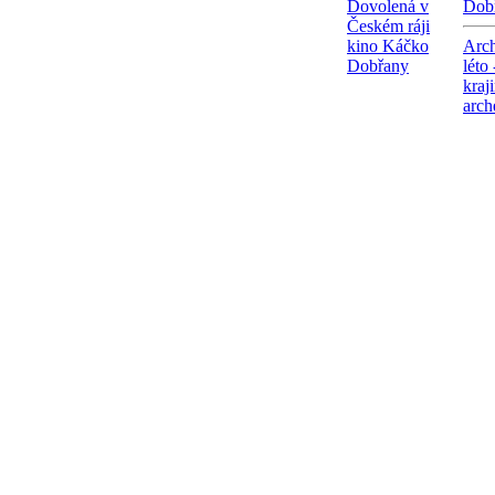
Dovolená v
Dob
Českém ráji
kino Káčko
Arch
Dobřany
léto
kraj
arch