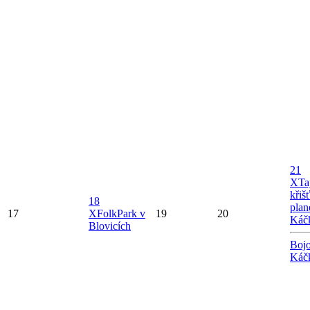
21
X
Ta
křiš
18
plan
17
X
FolkPark v
19
20
Káč
Blovicích
Bojo
Káč