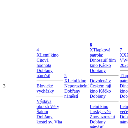
6
4
X
Tlapková
7
X
Letní kino
patrola:
X
XX
Citová
Dinosauří film
VW
hodnota
kino Káčko
202
Dobřany
Dobřany
náměstí
5
Tla
X
Letní kino
Dovolená v
patr
3
Blovické
Neporazitelní
Českém ráji
Dino
vycházky
Dobřany
kino Káčko
kin
náměstí
Dobřany
Dob
Výstava
obrazů Věry
Letní kino
Letn
Šalom
Jurský svět:
veče
Dobřany
Znovuzrození
Dob
kostel sv. Víta
Dobřany
námě
náměstí