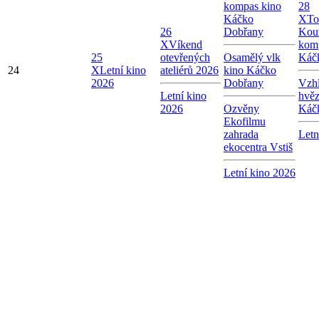
kompas kino
28
Káčko
X
To
26
Dobřany
Kou
X
Víkend
kom
25
otevřených
Osamělý vlk
Káč
24
X
Letní kino
ateliérů 2026
kino Káčko
2026
Dobřany
Vzhl
Letní kino
hvě
2026
Ozvěny
Káč
Ekofilmu
zahrada
Letn
ekocentra Vstiš
Letní kino 2026