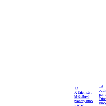
14
13
X
Tl
X
Tajemství
patr
křišťálové
Dino
planety kino
kin
Káčko