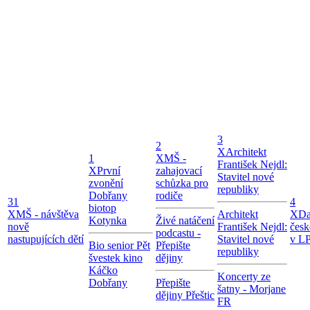
3
2
X
Architekt
1
X
MŠ -
František Nejdl:
X
První
zahajovací
Stavitel nové
zvonění
schůzka pro
republiky
Dobřany
rodiče
31
4
biotop
X
MŠ - návštěva
Architekt
X
Da
Kotynka
Živé natáčení
nově
František Nejdl:
česk
podcastu -
nastupujících dětí
Stavitel nové
v LP
Bio senior Pět
Přepište
republiky
švestek kino
dějiny
Káčko
Koncerty ze
Dobřany
Přepište
šatny - Morjane
dějiny Přeštic
FR