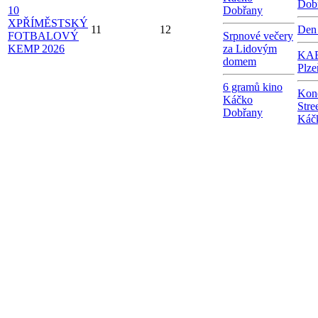
Dob
10
Dobřany
X
PŘÍMĚSTSKÝ
11
12
Den
FOTBALOVÝ
Srpnové večery
KEMP 2026
za Lidovým
KAB
domem
Plze
6 gramů kino
Kon
Káčko
Stre
Dobřany
Káč