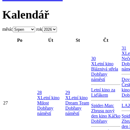
Kalendář
měsíc
rok
Po
Út
St
Čt
31
X
Le
30
Neče
X
Letní kino
Dob
Bláznivá střela
námě
Dobřany
náměstí
Dov
Česk
Letní kino za
kin
28
29
Liďákem
Dob
X
Letní kino
X
Letní kino
27
Milost
Dream Team
Spider-Man:
LA
Dobřany
Dobřany
Zbrusu nový
náměstí
náměstí
den kino Káčko
Spid
Dobřany
Zbr
den 