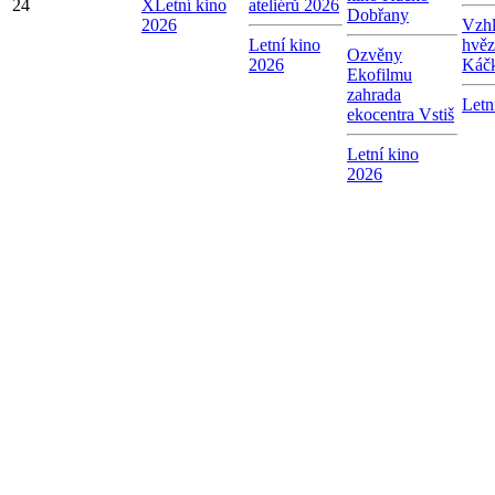
24
X
Letní kino
ateliérů 2026
Dobřany
2026
Vzhl
Letní kino
hvěz
Ozvěny
2026
Káč
Ekofilmu
zahrada
Letn
ekocentra Vstiš
Letní kino
2026