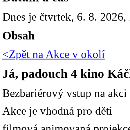
Dnes je
čtvrtek
,
6. 8. 2026
,
Obsah
<Zpět na
Akce v okolí
Já, padouch 4 kino Ká
Bezbariérový vstup na akci
Akce je vhodná pro děti
filmová animovaná projekc