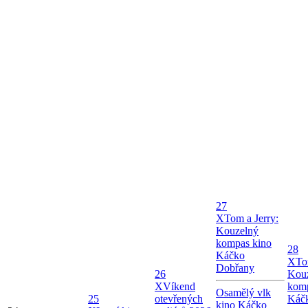
27
X
Tom a Jerry:
Kouzelný
kompas kino
28
Káčko
X
To
Dobřany
26
Kou
X
Víkend
komp
Osamělý vlk
25
otevřených
Káč
kino Káčko