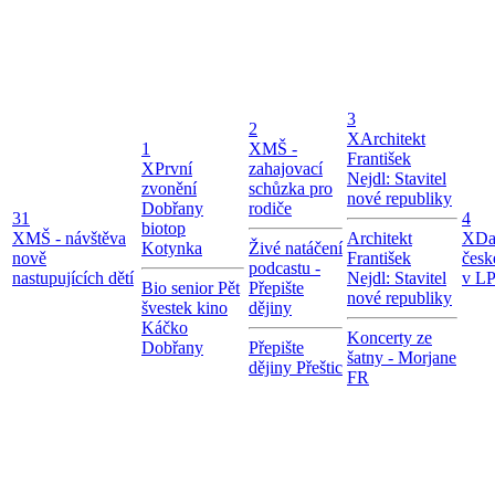
3
2
X
Architekt
1
X
MŠ -
František
X
První
zahajovací
Nejdl: Stavitel
zvonění
schůzka pro
nové republiky
Dobřany
rodiče
31
4
biotop
X
MŠ - návštěva
Architekt
X
Da
Kotynka
Živé natáčení
nově
František
česk
podcastu -
nastupujících dětí
Nejdl: Stavitel
v LP
Bio senior Pět
Přepište
nové republiky
švestek kino
dějiny
Káčko
Koncerty ze
Dobřany
Přepište
šatny - Morjane
dějiny Přeštic
FR