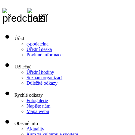
Úřad
e-podatelna
Úřední deska
Povinné informace
Užitečné
Úřední hodiny
Seznam organizací
Důležité odkazy
Rychlé odkazy
Fotogalerie
Napište nám
Mapa webu
Obecné info
Aktuality
Kam za kulturou a sportem