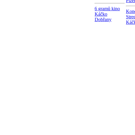
Plze
6 gramů kino
Kon
Káčko
Stre
Dobřany
Káč