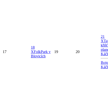
21
X
Ta
křiš
18
plan
17
X
FolkPark v
19
20
Káč
Blovicích
Bojo
Káč