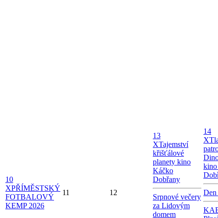
14
13
X
Tl
X
Tajemství
patro
křišťálové
Dino
planety kino
kino
Káčko
Dob
10
Dobřany
X
PŘÍMĚSTSKÝ
11
12
Den
FOTBALOVÝ
Srpnové večery
KEMP 2026
za Lidovým
KAB
domem