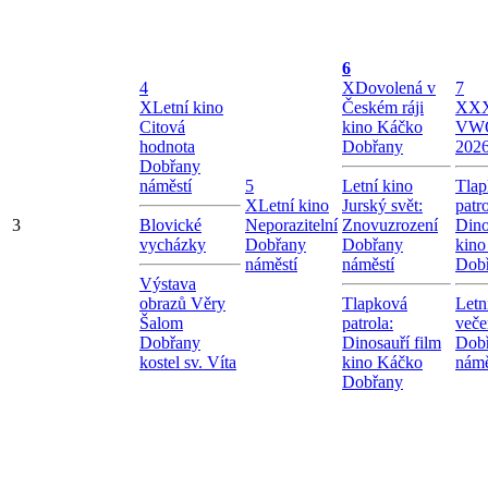
6
4
X
Dovolená v
7
X
Letní kino
Českém ráji
X
XX
Citová
kino Káčko
VW
hodnota
Dobřany
202
Dobřany
náměstí
5
Letní kino
Tlap
X
Letní kino
Jurský svět:
patro
3
Blovické
Neporazitelní
Znovuzrození
Dino
vycházky
Dobřany
Dobřany
kino
náměstí
náměstí
Dob
Výstava
obrazů Věry
Tlapková
Letn
Šalom
patrola:
veče
Dobřany
Dinosauří film
Dob
kostel sv. Víta
kino Káčko
námě
Dobřany