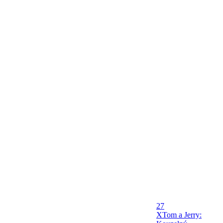
27
X
Tom a Jerry: