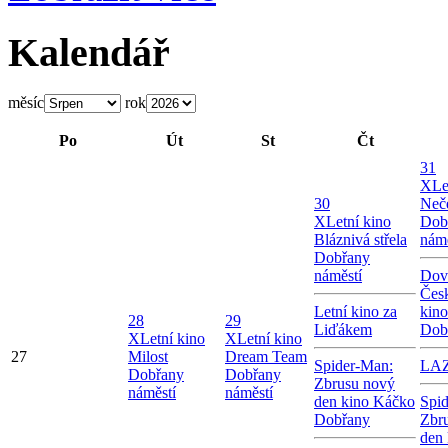
Kalendář
měsíc
rok
Po
Út
St
Čt
31
X
Le
30
Neče
X
Letní kino
Dob
Bláznivá střela
námě
Dobřany
náměstí
Dov
Česk
Letní kino za
kin
28
29
Liďákem
Dob
X
Letní kino
X
Letní kino
27
Milost
Dream Team
Spider-Man:
LA
Dobřany
Dobřany
Zbrusu nový
náměstí
náměstí
den kino Káčko
Spi
Dobřany
Zbr
den