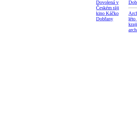
Dovolená v
Dob
Českém ráji
kino Káčko
Arc
Dobřany
léto
kraj
arch