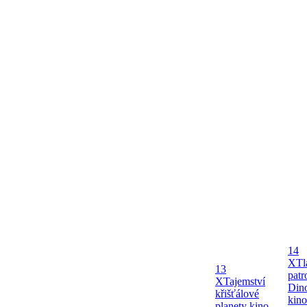
14
X
Tl
13
patr
X
Tajemství
Dino
křišťálové
kin
planety kino