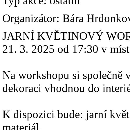
Typ akce:
ostatní
Organizátor:
Bára Hrdonko
JARNÍ KVĚTINOVÝ WO
21. 3. 2025 od 17:30 v mís
Na workshopu si společně v
dekoraci vhodnou do interiér
K dispozici bude: jarní květ
materiál.