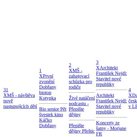
3
2
X
Architekt
1
X
MŠ -
František Nejdl:
X
První
zahajovací
Stavitel nové
zvonění
schůzka pro
republiky
Dobřany
rodiče
31
4
biotop
X
MŠ - návštěva
Architekt
X
Da
Kotynka
Živé natáčení
nově
František Nejdl:
čes
podcastu -
nastupujících dětí
Stavitel nové
v LP
Bio senior Pět
Přepište
republiky
švestek kino
dějiny
Káčko
Koncerty ze
Dobřany
Přepište
šatny - Morjane
dějiny Přeštic
FR