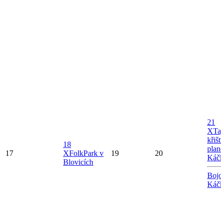
21
X
Ta
křiš
18
plan
17
X
FolkPark v
19
20
Káč
Blovicích
Bojo
Káč