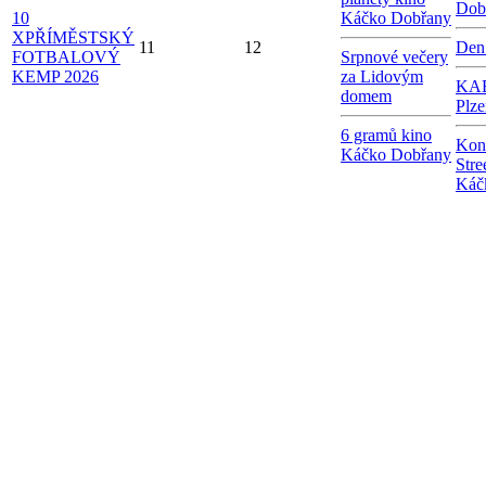
Dob
10
Káčko Dobřany
X
PŘÍMĚSTSKÝ
11
12
Den
FOTBALOVÝ
Srpnové večery
KEMP 2026
za Lidovým
KAB
domem
Plze
6 gramů kino
Kon
Káčko Dobřany
Stre
Káč