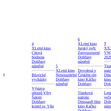
6
4
X
Letní kino
7
X
Letní kino
Jurský svět:
X
XX
Citová
Znovuzrození
VW
hodnota
Dobřany
202
Dobřany
náměstí
náměstí
5
Tla
X
Letní kino
Dovolená v
patr
3
Blovické
Neporazitelní
Českém ráji
Dino
vycházky
Dobřany
kino Káčko
kin
náměstí
Dobřany
Dob
Výstava
obrazů Věry
Tlapková
Letn
Šalom
patrola:
veče
Dobřany
Dinosauří film
Dob
kostel sv. Víta
kino Káčko
námě
Dobřany