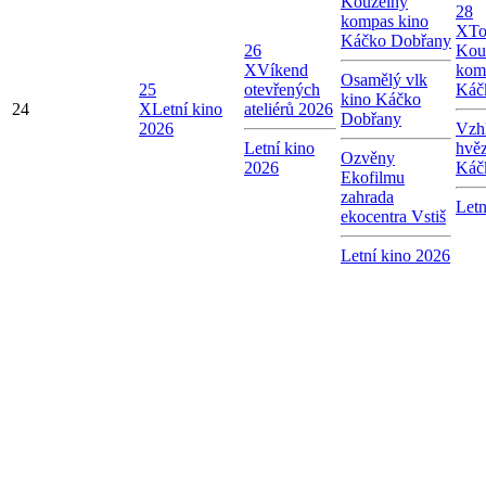
Kouzelný
28
kompas kino
X
To
Káčko Dobřany
26
Kou
X
Víkend
kom
Osamělý vlk
25
otevřených
Káč
kino Káčko
24
X
Letní kino
ateliérů 2026
Dobřany
2026
Vzhl
Letní kino
hvě
Ozvěny
2026
Káč
Ekofilmu
zahrada
Letn
ekocentra Vstiš
Letní kino 2026