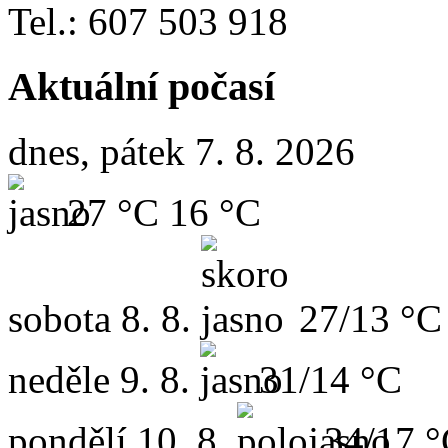
Tel.: 607 503 918
Aktuální počasí
dnes, pátek 7. 8. 2026
27 °C
16 °C
sobota
8. 8.
27/13 °C
neděle
9. 8.
31/14 °C
pondělí
10. 8.
34/17 