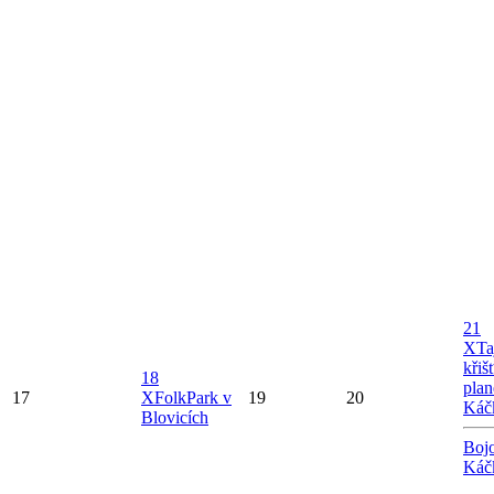
21
X
Ta
křiš
18
plan
17
X
FolkPark v
19
20
Káč
Blovicích
Bojo
Káč