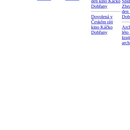
den kino Káčko
Spi
Dobřany
Zbr
den
Dovolená v
Dob
Českém ráji
kino Káčko
Arc
Dobřany
léto
kraj
arch