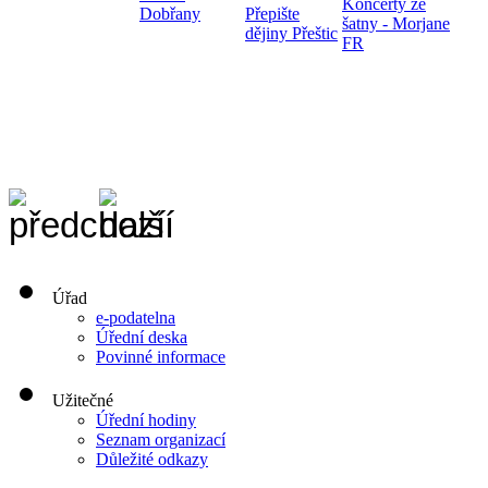
Koncerty ze
Dobřany
Přepište
šatny - Morjane
dějiny Přeštic
FR
Úřad
e-podatelna
Úřední deska
Povinné informace
Užitečné
Úřední hodiny
Seznam organizací
Důležité odkazy