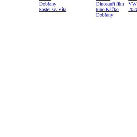
Dobřany
Dinosauří film
VW
kostel sv. Víta
kino Káčko
202
Dobřany