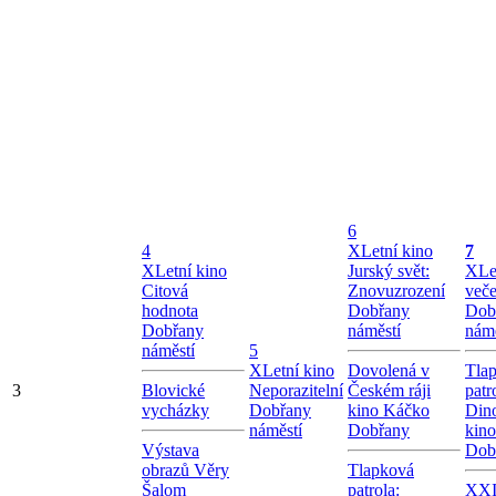
6
4
X
Letní kino
7
X
Letní kino
Jurský svět:
X
Le
Citová
Znovuzrození
veče
hodnota
Dobřany
Dob
Dobřany
náměstí
námě
náměstí
5
X
Letní kino
Dovolená v
Tla
3
Blovické
Neporazitelní
Českém ráji
patr
vycházky
Dobřany
kino Káčko
Dino
náměstí
Dobřany
kin
Výstava
Dob
obrazů Věry
Tlapková
Šalom
patrola:
XXI.