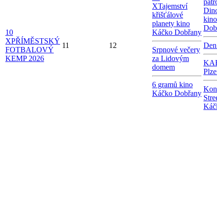
patr
X
Tajemství
Dino
křišťálové
kin
planety kino
Dob
10
Káčko Dobřany
X
PŘÍMĚSTSKÝ
11
12
Den
FOTBALOVÝ
Srpnové večery
KEMP 2026
za Lidovým
KAB
domem
Plze
6 gramů kino
Kon
Káčko Dobřany
Stre
Káč