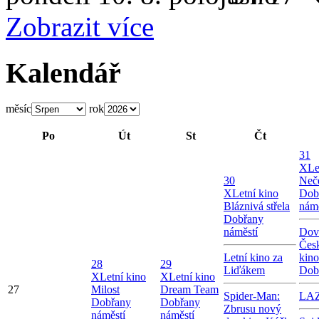
Zobrazit více
Kalendář
měsíc
rok
Po
Út
St
Čt
31
X
Le
30
Neče
X
Letní kino
Dob
Bláznivá střela
námě
Dobřany
náměstí
Dov
Česk
Letní kino za
kin
28
29
Liďákem
Dob
X
Letní kino
X
Letní kino
27
Milost
Dream Team
Spider-Man:
LA
Dobřany
Dobřany
Zbrusu nový
náměstí
náměstí