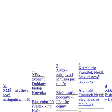
3
2
X
Architekt
1
X
MŠ -
František Nejdl:
X
První
zahajovací
Stavitel nové
zvonění
schůzka pro
republiky
Dobřany
rodiče
31
4
biotop
X
MŠ - návštěva
Architekt
X
Da
Kotynka
Živé natáčení
nově
František Nejdl:
čes
podcastu -
nastupujících dětí
Stavitel nové
v LP
Bio senior Pět
Přepište
republiky
švestek kino
dějiny
Káčko