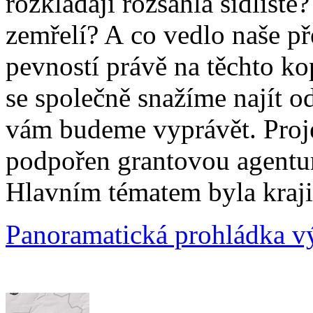
rozkládají rozsáhlá sídliště
zemřelí? A co vedlo naše p
pevností právě na těchto ko
se společně snažíme najít o
vám budeme vyprávět. Proj
podpořen grantovou agentu
Hlavním tématem byla kraji
Panoramatická prohládka v