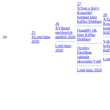
27
X
Tom a Jerry:
Kouzelný
28
kompas kino
X
To
Káčko Dobřany
26
Kou
X
Víkend
kom
Osamělý vlk
25
otevřených
Káč
kino Káčko
24
X
Letní kino
ateliérů 2026
Dobřany
2026
Vzhl
Letní kino
hvě
Ozvěny
2026
Káč
Ekofilmu
zahrada
Letn
ekocentra Vstiš
Letní kino 2026