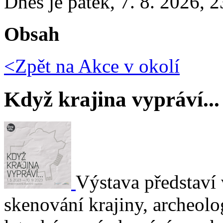
Dnes je
pátek
,
7. 8. 2026
,
2
Obsah
<Zpět na
Akce v okolí
Když krajina vypráví...
Výstava představí 
skenování krajiny, archeol