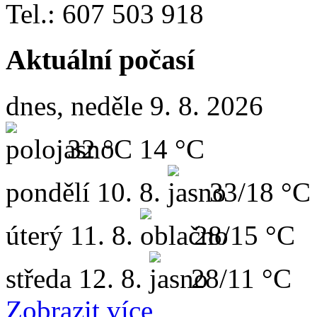
Tel.: 607 503 918
Aktuální počasí
dnes, neděle 9. 8. 2026
32 °C
14 °C
pondělí
10. 8.
33/18 °C
úterý
11. 8.
28/15 °C
středa
12. 8.
28/11 °C
Zobrazit více