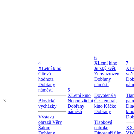
6
4
X
Letní kino
7
X
Letní kino
Jurský svět:
X
Le
Citová
Znovuzrození
več
hodnota
Dobřany
Dob
Dobřany
náměstí
nám
náměstí
5
X
Letní kino
Dovolená v
Tla
3
Blovické
Neporazitelní
Českém ráji
patr
vycházky
Dobřany
kino Káčko
Dino
náměstí
Dobřany
kin
Výstava
Dob
obrazů Věry
Tlapková
Šalom
patrola:
XXI
Dobřany
Dinosauří film
VW