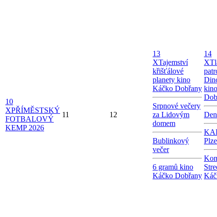
13
14
X
Tajemství
X
Tl
křišťálové
patr
planety kino
Dino
Káčko Dobřany
kin
Dob
10
Srpnové večery
X
PŘÍMĚSTSKÝ
11
12
za Lidovým
Den
FOTBALOVÝ
domem
KEMP 2026
KAB
Bublinkový
Plz
večer
Kon
6 gramů kino
Stre
Káčko Dobřany
Káč