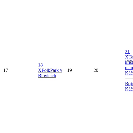
21
X
Ta
křiš
18
plan
17
X
FolkPark v
19
20
Káč
Blovicích
Boj
Káč