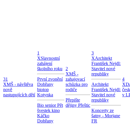
1
3
X
Slavnostní
X
Architekt
zahájení
František Nejdl:
školního roku
2
Stavitel nové
X
MŠ -
republiky
31
První zvonění
zahajovací
4
X
MŠ - návštěva
Dobřany
schůzka pro
Architekt
X
Da
nově
biotop
rodiče
František Nejdl:
čes
nastupujících dětí
Kotynka
Stavitel nové
v LP
Přepište
republiky
Bio senior Pět
dějiny Přeštic
švestek kino
Koncerty ze
Káčko
šatny - Morjane
Dobřany
FR