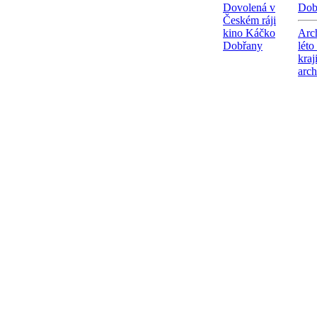
Dovolená v
Dob
Českém ráji
kino Káčko
Arc
Dobřany
léto
kraj
arc