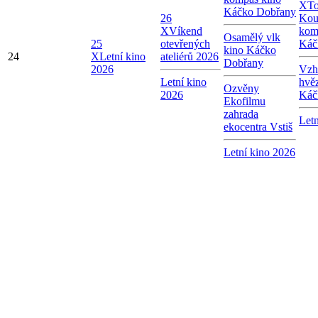
X
To
Káčko Dobřany
26
Kou
X
Víkend
kom
Osamělý vlk
25
otevřených
Káč
kino Káčko
24
X
Letní kino
ateliérů 2026
Dobřany
2026
Vzhl
Letní kino
hvě
Ozvěny
2026
Káč
Ekofilmu
zahrada
Letn
ekocentra Vstiš
Letní kino 2026