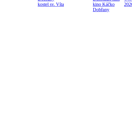
kostel sv. Víta
kino Káčko
202
Dobřany