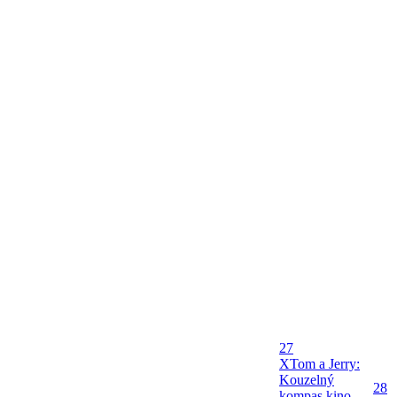
27
X
Tom a Jerry:
Kouzelný
28
kompas kino