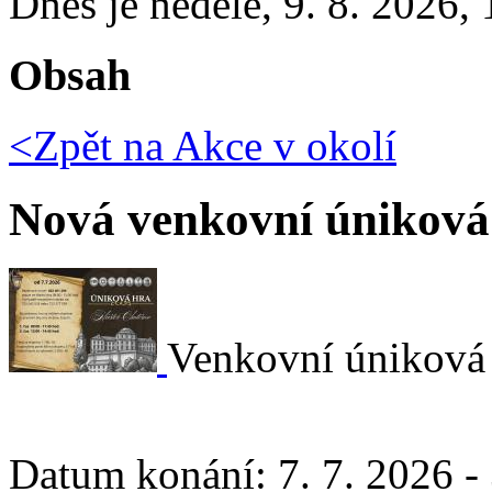
Dnes je
neděle
,
9. 8. 2026
,
Obsah
<Zpět na
Akce v okolí
Nová venkovní úniková
Venkovní úniková h
Datum konání:
7. 7. 2026 -