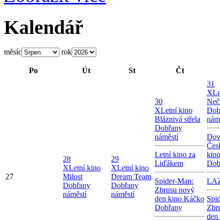
Kalendář
měsíc
rok
Po
Út
St
Čt
31
X
Le
30
Neč
X
Letní kino
Dob
Bláznivá střela
nám
Dobřany
náměstí
Dov
Čes
Letní kino za
kin
28
29
Liďákem
Dob
X
Letní kino
X
Letní kino
27
Milost
Dream Team
Spider-Man:
LA
Dobřany
Dobřany
Zbrusu nový
náměstí
náměstí
den kino Káčko
Spi
Dobřany
Zbr
den