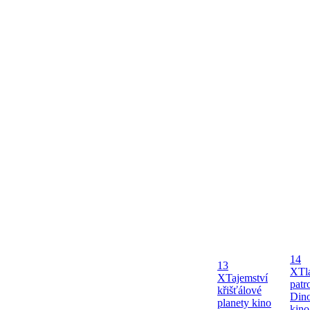
14
13
X
Tl
X
Tajemství
patr
křišťálové
Dino
planety kino
kin