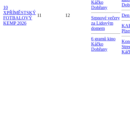
Káčko
Dob
10
Dobřany
X
PŘÍMĚSTSKÝ
11
12
Den
FOTBALOVÝ
Srpnové večery
KEMP 2026
za Lidovým
KAB
domem
Plze
6 gramů kino
Kon
Káčko
Stre
Dobřany
Káč