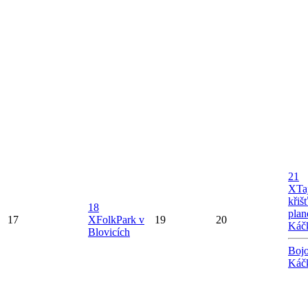
21
X
Ta
křiš
18
plan
17
X
FolkPark v
19
20
Káč
Blovicích
Bojo
Káč