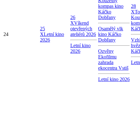
Kouzelný
kompas kino
28
Káčko
X
To
26
Dobřany
Kou
X
Víkend
kom
25
otevřených
Osamělý vlk
Káč
24
X
Letní kino
ateliérů 2026
kino Káčko
2026
Dobřany
Vzhl
Letní kino
hvě
2026
Ozvěny
Káč
Ekofilmu
zahrada
Letn
ekocentra Vstiš
Letní kino 2026