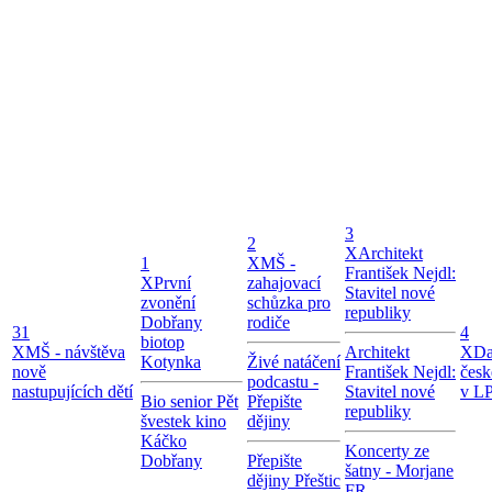
3
2
X
Architekt
1
X
MŠ -
František Nejdl:
X
První
zahajovací
Stavitel nové
zvonění
schůzka pro
republiky
Dobřany
rodiče
31
4
biotop
X
MŠ - návštěva
Architekt
X
Da
Kotynka
Živé natáčení
nově
František Nejdl:
česk
podcastu -
nastupujících dětí
Stavitel nové
v LP
Bio senior Pět
Přepište
republiky
švestek kino
dějiny
Káčko
Koncerty ze
Dobřany
Přepište
šatny - Morjane
dějiny Přeštic
FR