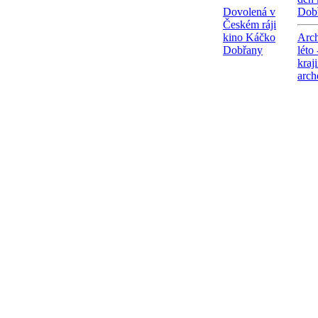
Dovolená v
Dob
Českém ráji
kino Káčko
Arch
Dobřany
léto
kraj
arch