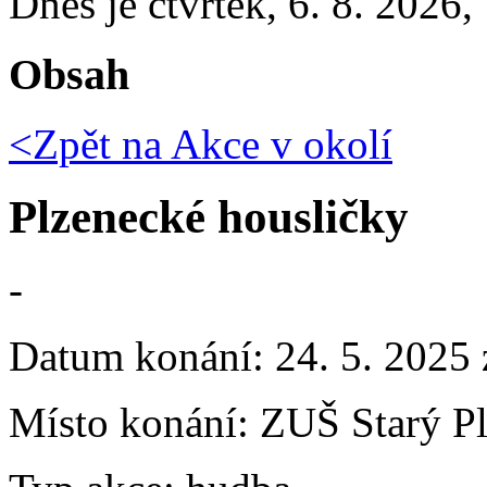
Dnes je
čtvrtek
,
6. 8. 2026
,
Obsah
<Zpět na
Akce v okolí
Plzenecké housličky
-
Datum konání:
24. 5. 2025
Místo konání:
ZUŠ Starý Pl