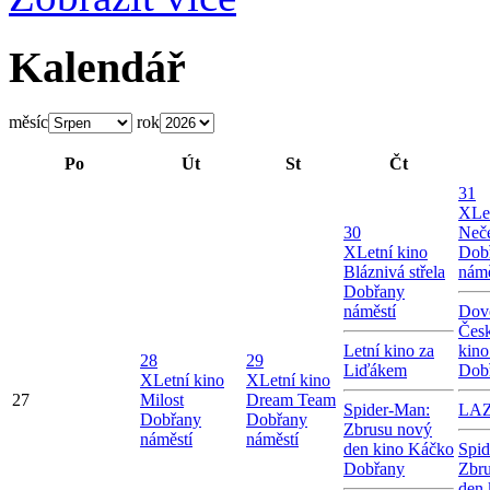
Kalendář
měsíc
rok
Po
Út
St
Čt
31
X
Le
30
Neče
X
Letní kino
Dob
Bláznivá střela
námě
Dobřany
náměstí
Dov
Česk
Letní kino za
kin
28
29
Liďákem
Dob
X
Letní kino
X
Letní kino
27
Milost
Dream Team
Spider-Man:
LA
Dobřany
Dobřany
Zbrusu nový
náměstí
náměstí
den kino Káčko
Spid
Dobřany
Zbr
den 