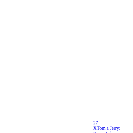
27
X
Tom a Jerry: