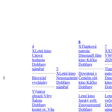
6
4
X
Tlapková
7
X
Letní kino
patrola:
X
XX
Citová
Dinosauří film
VW
hodnota
kino Káčko
202
Dobřany
Dobřany
náměstí
5
Tla
X
Letní kino
Dovolená v
patr
3
Blovické
Neporazitelní
Českém ráji
Dino
vycházky
Dobřany
kino Káčko
kin
náměstí
Dobřany
Dob
Výstava
obrazů Věry
Letní kino
Letn
Šalom
Jurský svět:
veče
Dobřany
Znovuzrození
Dob
kostel sv. Víta
Dobřany
námě