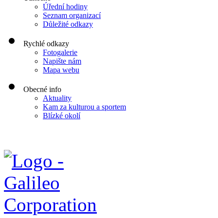
Úřední hodiny
Seznam organizací
Důležité odkazy
Rychlé odkazy
Fotogalerie
Napište nám
Mapa webu
Obecné info
Aktuality
Kam za kulturou a sportem
Blízké okolí