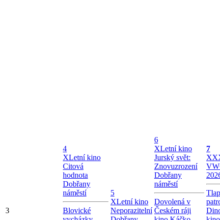
6
4
X
Letní kino
7
X
Letní kino
Jurský svět:
X
XX
Citová
Znovuzrození
VW
hodnota
Dobřany
202
Dobřany
náměstí
náměstí
5
Tla
X
Letní kino
Dovolená v
patr
3
Blovické
Neporazitelní
Českém ráji
Dino
vycházky
Dobřany
kino Káčko
kin