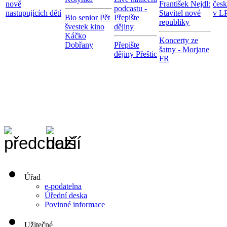
nově
František Nejdl:
čes
podcastu -
nastupujících dětí
Stavitel nové
v LP
Bio senior Pět
Přepište
republiky
švestek kino
dějiny
Káčko
Koncerty ze
Dobřany
Přepište
šatny - Morjane
dějiny Přeštic
FR
Úřad
e-podatelna
Úřední deska
Povinné informace
Užitečné