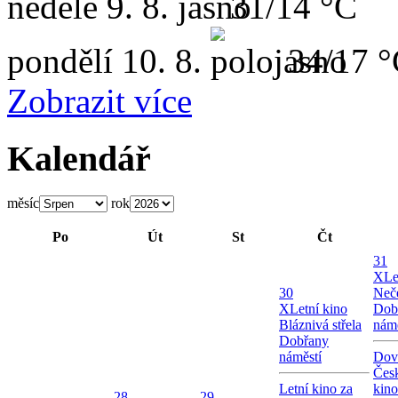
neděle
9. 8.
31/14 °C
pondělí
10. 8.
34/17 
Zobrazit více
Kalendář
měsíc
rok
Po
Út
St
Čt
31
X
Le
30
Neče
X
Letní kino
Dob
Bláznivá střela
námě
Dobřany
náměstí
Dov
Česk
Letní kino za
kin
28
29