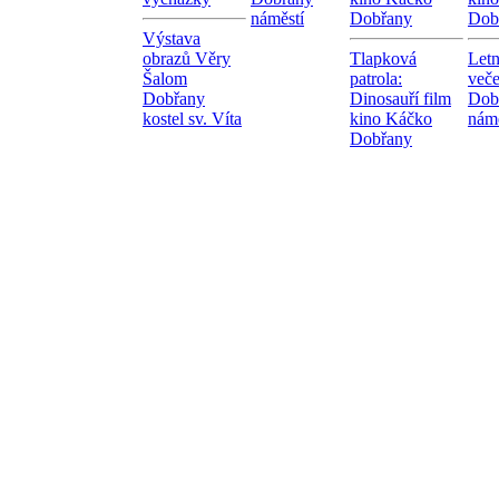
náměstí
Dobřany
Dob
Výstava
obrazů Věry
Tlapková
Letn
Šalom
patrola:
veče
Dobřany
Dinosauří film
Dob
kostel sv. Víta
kino Káčko
námě
Dobřany