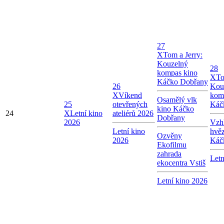
27
X
Tom a Jerry:
Kouzelný
28
kompas kino
X
To
Káčko Dobřany
26
Kou
X
Víkend
kom
Osamělý vlk
25
otevřených
Káč
kino Káčko
24
X
Letní kino
ateliérů 2026
Dobřany
2026
Vzhl
Letní kino
hvě
Ozvěny
2026
Káč
Ekofilmu
zahrada
Letn
ekocentra Vstiš
Letní kino 2026