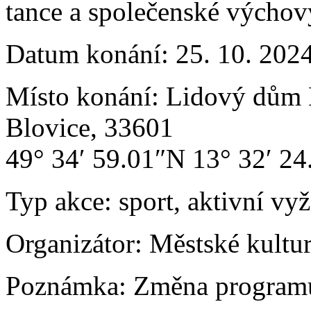
tance a společenské výchov
Datum konání:
25. 10. 202
Místo konání:
Lidový dům 
Blovice, 33601
49° 34′ 59.01″N 13° 32′ 2
Typ akce:
sport, aktivní vyž
Organizátor:
Městské kultu
Poznámka:
Změna programu