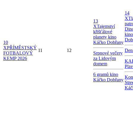
14
X
Tl
13
patr
X
Tajemství
Dino
křišťálové
kin
planety kino
Dob
10
Káčko Dobřany
X
PŘÍMĚSTSKÝ
11
12
Den
FOTBALOVÝ
Srpnové večery
KEMP 2026
za Lidovým
KAB
domem
Plze
6 gramů kino
Kon
Káčko Dobřany
Stre
Káč