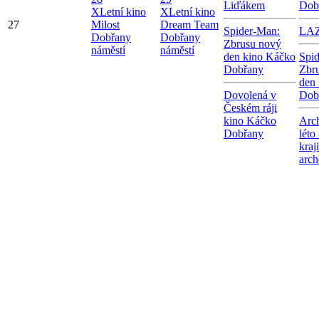
Liďákem
Dob
X
Letní kino
X
Letní kino
27
Milost
Dream Team
Spider-Man:
LA
Dobřany
Dobřany
Zbrusu nový
náměstí
náměstí
den kino Káčko
Spi
Dobřany
Zbr
den
Dovolená v
Dob
Českém ráji
kino Káčko
Arc
Dobřany
léto
kraj
arch