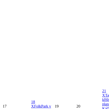
21
X
Ta
křiš
18
plan
17
X
FolkPark v
19
20
Káč