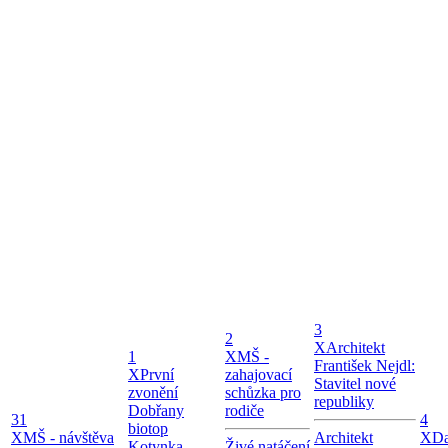
3
2
X
Architekt
1
X
MŠ -
František Nejdl:
X
První
zahajovací
Stavitel nové
zvonění
schůzka pro
republiky
Dobřany
rodiče
31
4
biotop
X
MŠ - návštěva
Architekt
X
Da
Kotynka
Živé natáčení