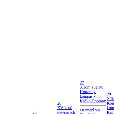
27
X
Tom a Jerry:
Kouzelný
28
kompas kino
X
To
Káčko Dobřany
26
Kou
X
Víkend
kom
Osamělý vlk
25
otevřených
Káč