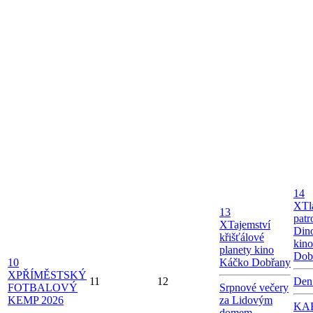
14
X
Tl
13
patr
X
Tajemství
Dino
křišťálové
kin
planety kino
Dob
10
Káčko Dobřany
X
PŘÍMĚSTSKÝ
11
12
Den
FOTBALOVÝ
Srpnové večery
KEMP 2026
za Lidovým
KAB
domem