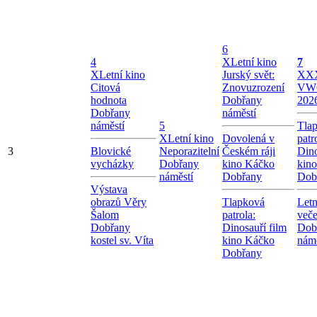
6
4
X
Letní kino
7
X
Letní kino
Jurský svět:
X
XX
Citová
Znovuzrození
VW
hodnota
Dobřany
202
Dobřany
náměstí
náměstí
5
Tla
X
Letní kino
Dovolená v
patr
3
Blovické
Neporazitelní
Českém ráji
Dino
vycházky
Dobřany
kino Káčko
kin
náměstí
Dobřany
Dob
Výstava
obrazů Věry
Tlapková
Letn
Šalom
patrola:
veče
Dobřany
Dinosauří film
Dob
kostel sv. Víta
kino Káčko
námě
Dobřany