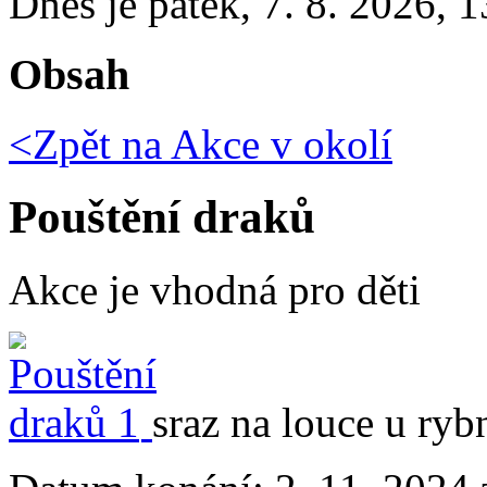
Dnes je
pátek
,
7. 8. 2026
,
1
Obsah
<Zpět na
Akce v okolí
Pouštění draků
Akce je vhodná pro děti
sraz na louce u ry