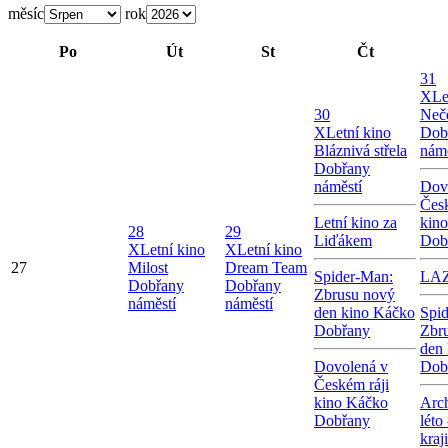
měsíc
rok
Po
Út
St
Čt
31
X
Le
30
Neče
X
Letní kino
Dob
Bláznivá střela
námě
Dobřany
náměstí
Dov
Česk
Letní kino za
kin
28
29
Liďákem
Dob
X
Letní kino
X
Letní kino
27
Milost
Dream Team
Spider-Man:
LA
Dobřany
Dobřany
Zbrusu nový
náměstí
náměstí
den kino Káčko
Spi
Dobřany
Zbr
den
Dovolená v
Dob
Českém ráji
kino Káčko
Arc
Dobřany
léto
kraj