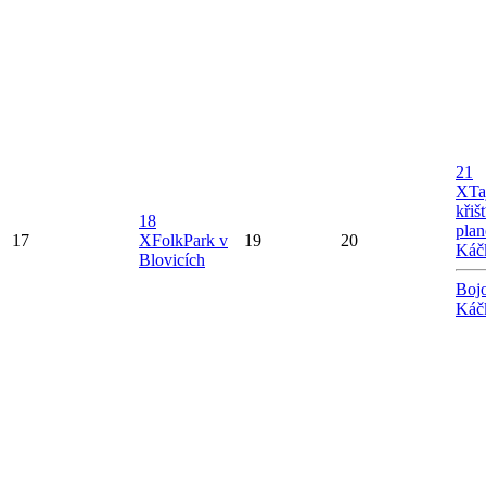
21
X
Ta
křiš
18
plan
17
X
FolkPark v
19
20
Káč
Blovicích
Bojo
Káč