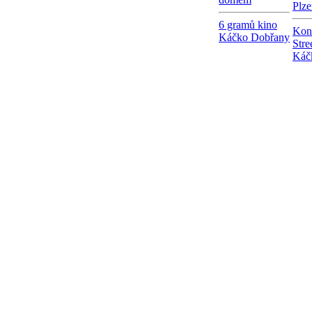
Plze
6 gramů kino
Kon
Káčko Dobřany
Stre
Káč