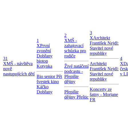
3
2
X
Architekt
1
X
MŠ -
František Nejdl:
X
První
zahajovací
Stavitel nové
zvonění
schůzka pro
republiky
Dobřany
rodiče
31
4
biotop
X
MŠ - návštěva
Architekt
X
Da
Kotynka
Živé natáčení
nově
František Nejdl:
čes
podcastu -
nastupujících dětí
Stavitel nové
v LP
Bio senior Pět
Přepište
republiky
švestek kino
dějiny
Káčko
Koncerty ze
Dobřany
Přepište
šatny - Morjane
dějiny Přeštic
FR