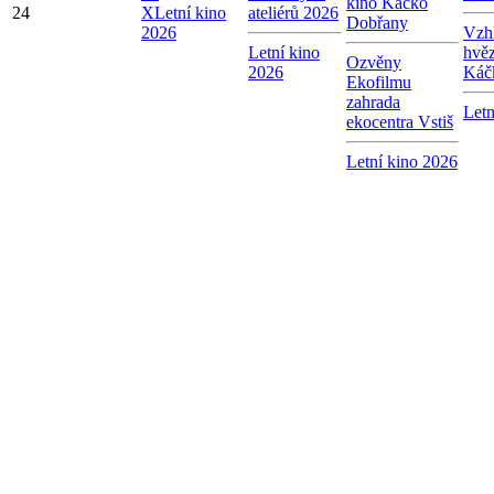
kino Káčko
24
X
Letní kino
ateliérů 2026
Dobřany
2026
Vzhl
Letní kino
hvě
Ozvěny
2026
Káč
Ekofilmu
zahrada
Letn
ekocentra Vstiš
Letní kino 2026