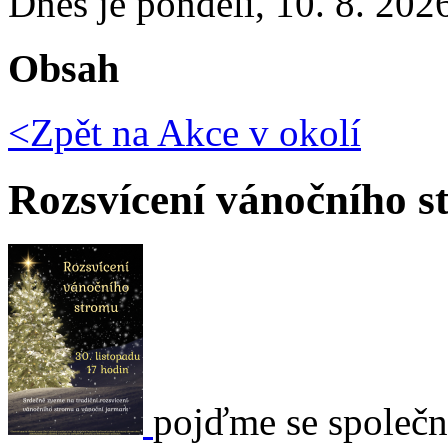
Dnes je
pondělí
,
10. 8. 202
Obsah
<Zpět na
Akce v okolí
Rozsvícení vánočního 
pojďme se společn