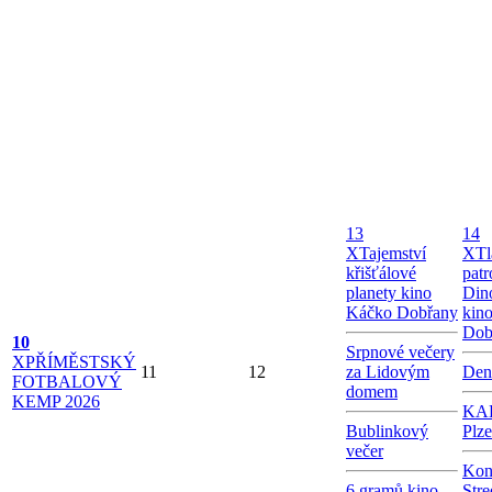
13
14
X
Tajemství
X
Tl
křišťálové
patr
planety kino
Dino
Káčko Dobřany
kin
Dob
10
Srpnové večery
X
PŘÍMĚSTSKÝ
11
12
za Lidovým
Den
FOTBALOVÝ
domem
KEMP 2026
KAB
Bublinkový
Plz
večer
Kon
6 gramů kino
Stre