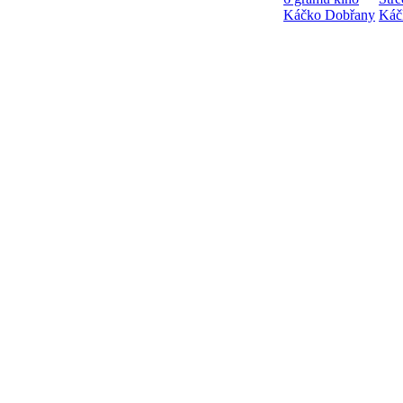
Káčko Dobřany
Káč