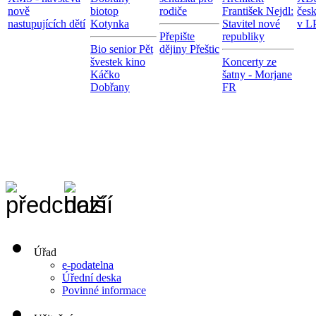
nově
biotop
rodiče
František Nejdl:
čes
nastupujících dětí
Kotynka
Stavitel nové
v LP
Přepište
republiky
Bio senior Pět
dějiny Přeštic
švestek kino
Koncerty ze
Káčko
šatny - Morjane
Dobřany
FR
Úřad
e-podatelna
Úřední deska
Povinné informace