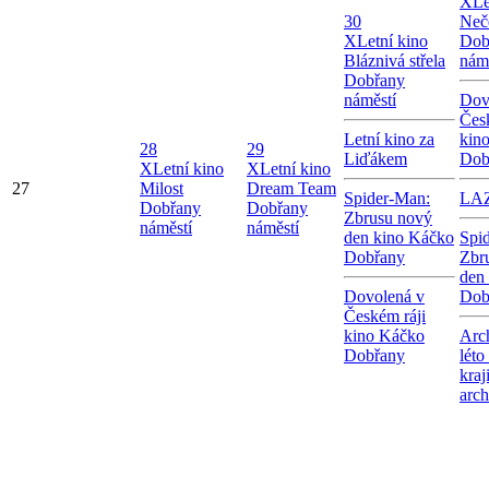
X
Le
30
Neč
X
Letní kino
Dob
Bláznivá střela
nám
Dobřany
náměstí
Dov
Čes
Letní kino za
kin
28
29
Liďákem
Dob
X
Letní kino
X
Letní kino
27
Milost
Dream Team
Spider-Man:
LA
Dobřany
Dobřany
Zbrusu nový
náměstí
náměstí
den kino Káčko
Spi
Dobřany
Zbr
den
Dovolená v
Dob
Českém ráji
kino Káčko
Arc
Dobřany
léto
kraj
arc