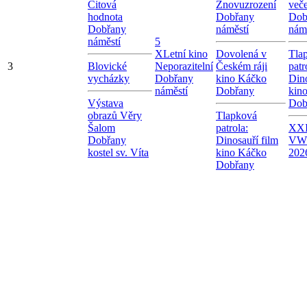
Citová
Znovuzrození
več
hodnota
Dobřany
Dob
Dobřany
náměstí
nám
náměstí
5
X
Letní kino
Dovolená v
Tla
3
Blovické
Neporazitelní
Českém ráji
patr
vycházky
Dobřany
kino Káčko
Dino
náměstí
Dobřany
kin
Výstava
Dob
obrazů Věry
Tlapková
Šalom
patrola:
XXI
Dobřany
Dinosauří film
VW
kostel sv. Víta
kino Káčko
202
Dobřany