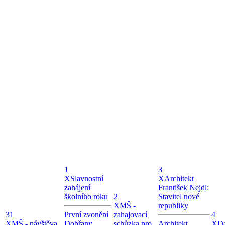
1
3
X
Slavnostní
X
Architekt
zahájení
František Nejdl:
školního roku
2
Stavitel nové
X
MŠ -
republiky
31
První zvonění
zahajovací
4
X
MŠ - návštěva
Dobřany
schůzka pro
Architekt
X
Da