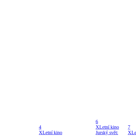
6
4
X
Letní kino
7
X
Letní kino
Jurský svět:
X
Le