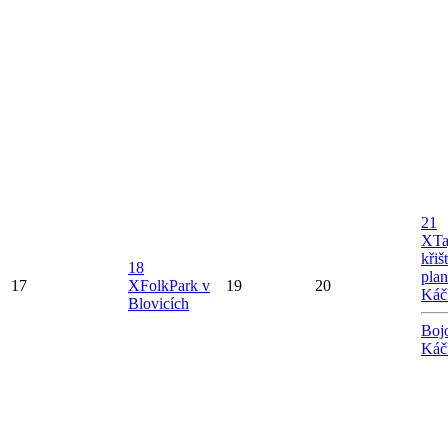
21
X
Ta
křiš
18
plan
17
X
FolkPark v
19
20
Káč
Blovicích
Boj
Káč