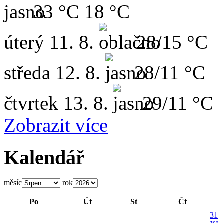
33 °C
18 °C
úterý
11. 8.
28/15 °C
středa
12. 8.
28/11 °C
čtvrtek
13. 8.
29/11 °C
Zobrazit více
Kalendář
měsíc
rok
Po
Út
St
Čt
31