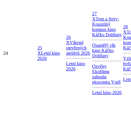
27
X
Tom a Jerry:
Kouzelný
28
kompas kino
X
To
Káčko Dobřany
26
Kou
X
Víkend
kom
Osamělý vlk
25
otevřených
Káč
kino Káčko
24
X
Letní kino
ateliérů 2026
Dobřany
2026
Vzhl
Letní kino
hvě
Ozvěny
2026
Káč
Ekofilmu
zahrada
Letn
ekocentra Vstiš
Letní kino 2026