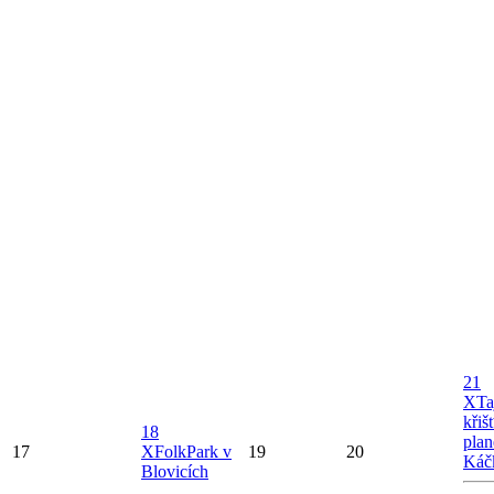
21
X
Ta
křiš
18
plan
17
X
FolkPark v
19
20
Káč
Blovicích