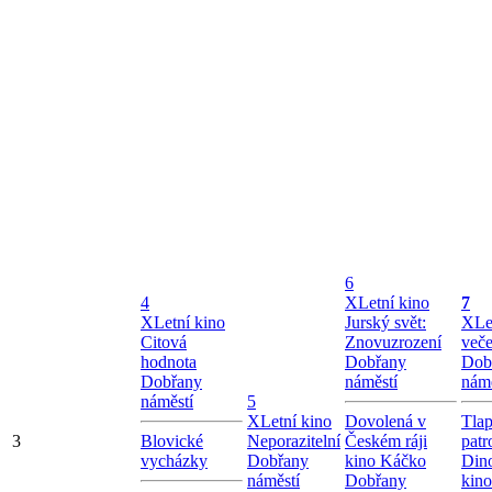
6
4
X
Letní kino
7
X
Letní kino
Jurský svět:
X
Le
Citová
Znovuzrození
veče
hodnota
Dobřany
Dob
Dobřany
náměstí
námě
náměstí
5
X
Letní kino
Dovolená v
Tla
3
Blovické
Neporazitelní
Českém ráji
patr
vycházky
Dobřany
kino Káčko
Dino
náměstí
Dobřany
kin