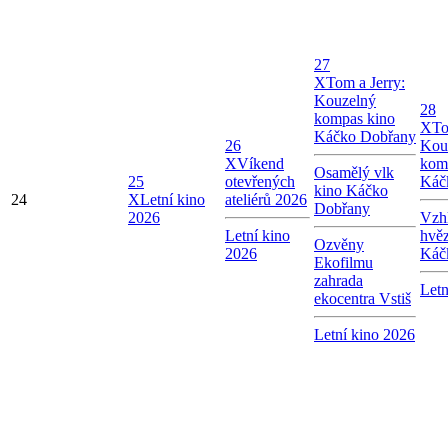
27
X
Tom a Jerry:
Kouzelný
28
kompas kino
X
To
Káčko Dobřany
26
Kou
X
Víkend
kom
Osamělý vlk
25
otevřených
Káč
kino Káčko
24
X
Letní kino
ateliérů 2026
Dobřany
2026
Vzhl
Letní kino
hvě
Ozvěny
2026
Káč
Ekofilmu
zahrada
Letn
ekocentra Vstiš
Letní kino 2026