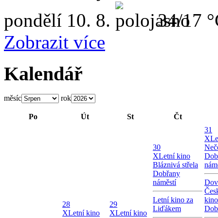
pondělí
10. 8.
34/17 
Zobrazit více
Kalendář
měsíc
rok
Po
Út
St
Čt
31
X
Le
30
Neče
X
Letní kino
Dob
Bláznivá střela
námě
Dobřany
náměstí
Dov
Česk
Letní kino za
kin
28
29
Liďákem
Dob
X
Letní kino
X
Letní kino