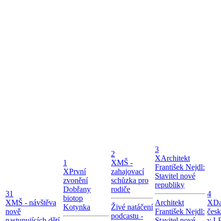
3
2
X
Architekt
1
X
MŠ -
František Nejdl:
X
První
zahajovací
Stavitel nové
zvonění
schůzka pro
republiky
Dobřany
rodiče
31
4
biotop
X
MŠ - návštěva
Architekt
X
Da
Kotynka
Živé natáčení
nově
František Nejdl:
čes
podcastu -
nastupujících dětí
Stavitel nové
v LP