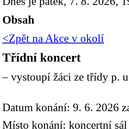
Dnes je
pátek
,
7. 8. 2026
,
1
Obsah
<Zpět na
Akce v okolí
Třídní koncert
– vystoupí žáci ze třídy p. 
Datum konání:
9. 6. 2026 z
Místo konání:
koncertní sá