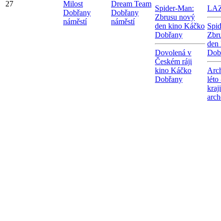
27
Milost
Dream Team
Spider-Man:
LA
Dobřany
Dobřany
Zbrusu nový
náměstí
náměstí
den kino Káčko
Spi
Dobřany
Zbr
den
Dovolená v
Dob
Českém ráji
kino Káčko
Arc
Dobřany
léto
kraj
arch