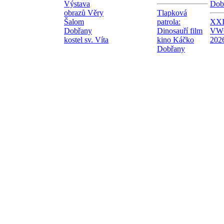
Výstava
Dob
obrazů Věry
Tlapková
Šalom
patrola:
XXI.
Dobřany
Dinosauří film
VW
kostel sv. Víta
kino Káčko
202
Dobřany