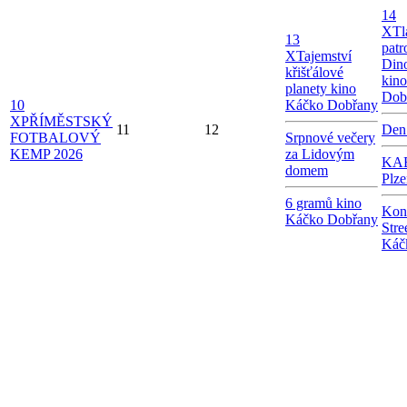
14
X
Tl
13
patr
X
Tajemství
Dino
křišťálové
kin
planety kino
Dob
10
Káčko Dobřany
X
PŘÍMĚSTSKÝ
11
12
Den
FOTBALOVÝ
Srpnové večery
KEMP 2026
za Lidovým
KAB
domem
Plze
6 gramů kino
Kon
Káčko Dobřany
Stre
Káč