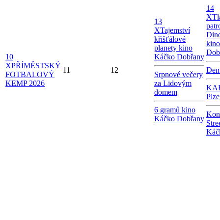
14
X
Tl
13
patr
X
Tajemství
Dino
křišťálové
kin
planety kino
Dob
10
Káčko Dobřany
X
PŘÍMĚSTSKÝ
11
12
Den
FOTBALOVÝ
Srpnové večery
KEMP 2026
za Lidovým
KAB
domem
Plze
6 gramů kino
Kon
Káčko Dobřany
Stre
Káč