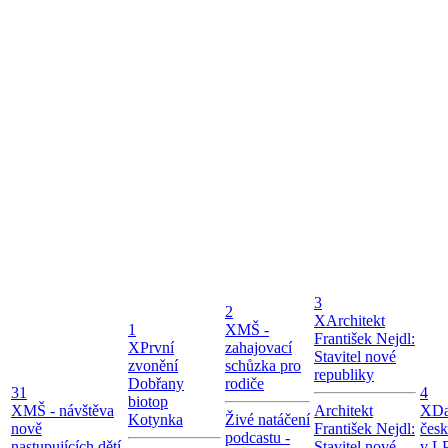
3
2
X
Architekt
1
X
MŠ -
František Nejdl:
X
První
zahajovací
Stavitel nové
zvonění
schůzka pro
republiky
Dobřany
rodiče
31
4
biotop
X
MŠ - návštěva
Architekt
X
Da
Kotynka
Živé natáčení
nově
František Nejdl:
čes
podcastu -
nastupujících dětí
Stavitel nové
v LP