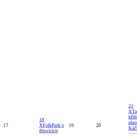
21
X
Ta
křiš
18
plan
17
X
FolkPark v
19
20
Káč
Blovicích