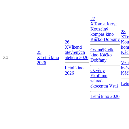
27
X
Tom a Jerry:
Kouzelný
28
kompas kino
X
To
Káčko Dobřany
26
Kou
X
Víkend
kom
Osamělý vlk
25
otevřených
Káč
kino Káčko
24
X
Letní kino
ateliérů 2026
Dobřany
2026
Vzhl
Letní kino
hvě
Ozvěny
2026
Káč
Ekofilmu
zahrada
Letn
ekocentra Vstiš
Letní kino 2026