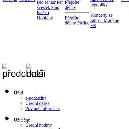
Bio senior Pět
Přepište
republiky
švestek kino
dějiny
Káčko
Koncerty ze
Dobřany
Přepište
šatny - Morjane
dějiny Přeštic
FR
Úřad
e-podatelna
Úřední deska
Povinné informace
Užitečné
Úřední hodiny