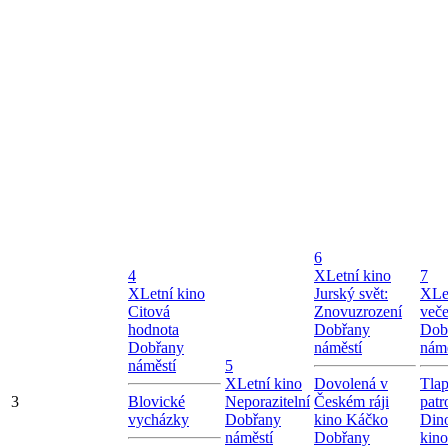
6
4
X
Letní kino
7
X
Letní kino
Jurský svět:
X
Le
Citová
Znovuzrození
veče
hodnota
Dobřany
Dob
Dobřany
náměstí
námě
náměstí
5
X
Letní kino
Dovolená v
Tla
3
Blovické
Neporazitelní
Českém ráji
patr
vycházky
Dobřany
kino Káčko
Dino
náměstí
Dobřany
kin