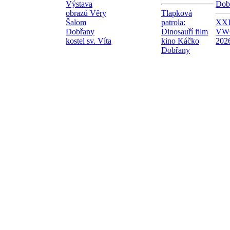
Výstava
Dob
obrazů Věry
Tlapková
Šalom
patrola:
XXI.
Dobřany
Dinosauří film
VW
kostel sv. Víta
kino Káčko
202
Dobřany