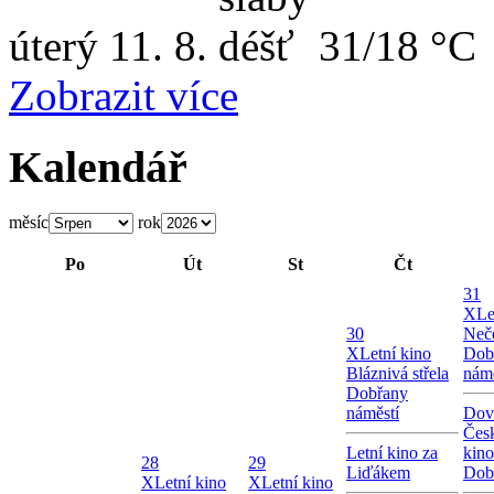
úterý
11. 8.
31/18 °C
Zobrazit více
Kalendář
měsíc
rok
Po
Út
St
Čt
31
X
Le
30
Neče
X
Letní kino
Dob
Bláznivá střela
námě
Dobřany
náměstí
Dov
Česk
Letní kino za
kin
28
29
Liďákem
Dob
X
Letní kino
X
Letní kino