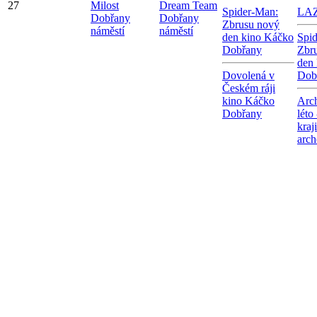
27
Milost
Dream Team
Spider-Man:
LA
Dobřany
Dobřany
Zbrusu nový
náměstí
náměstí
den kino Káčko
Spi
Dobřany
Zbr
den
Dovolená v
Dob
Českém ráji
kino Káčko
Arc
Dobřany
léto
kraj
arch