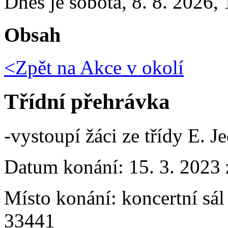
Dnes je
sobota
,
8. 8. 2026
,
Obsah
<Zpět na
Akce v okolí
Třídní přehrávka
-vystoupí žáci ze třídy E. 
Datum konání:
15. 3. 2023
Místo konání:
koncertní sá
33441