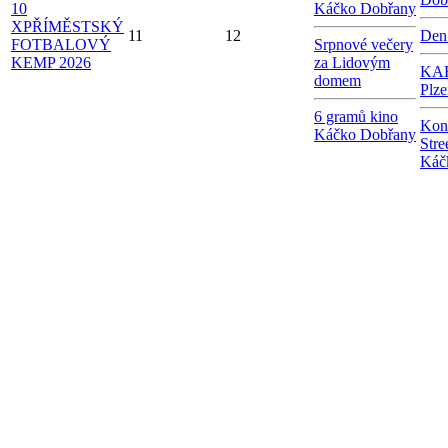
10
Káčko Dobřany
X
PŘÍMĚSTSKÝ
11
12
Den
FOTBALOVÝ
Srpnové večery
KEMP 2026
za Lidovým
KAB
domem
Plze
6 gramů kino
Kon
Káčko Dobřany
Stre
Káč