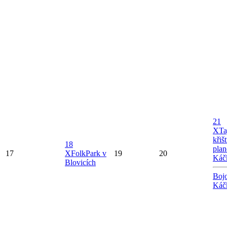
21
X
Ta
křiš
18
plan
17
X
FolkPark v
19
20
Káč
Blovicích
Bojo
Káč