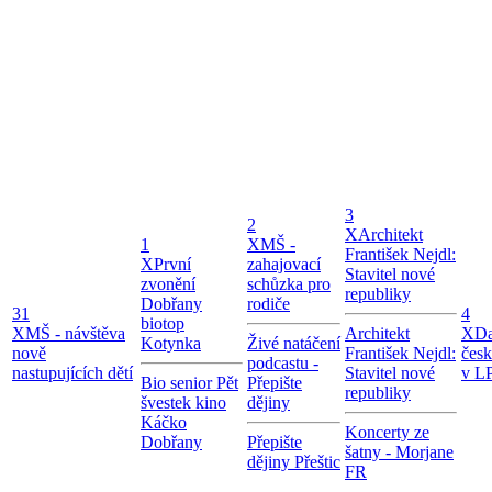
3
2
X
Architekt
1
X
MŠ -
František Nejdl:
X
První
zahajovací
Stavitel nové
zvonění
schůzka pro
republiky
Dobřany
rodiče
31
4
biotop
X
MŠ - návštěva
Architekt
X
Da
Kotynka
Živé natáčení
nově
František Nejdl:
čes
podcastu -
nastupujících dětí
Stavitel nové
v LP
Bio senior Pět
Přepište
republiky
švestek kino
dějiny
Káčko
Koncerty ze
Dobřany
Přepište
šatny - Morjane
dějiny Přeštic
FR