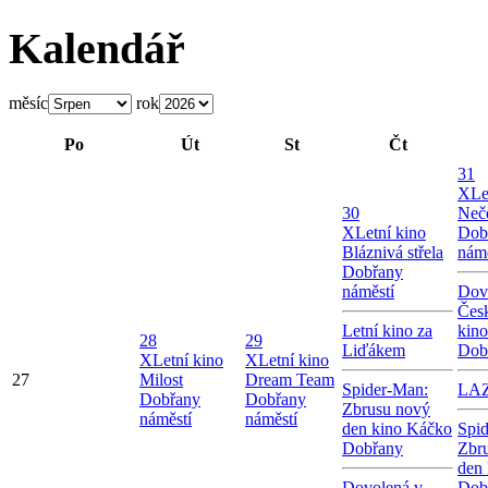
Kalendář
měsíc
rok
Po
Út
St
Čt
31
X
Le
30
Neče
X
Letní kino
Dob
Bláznivá střela
námě
Dobřany
náměstí
Dov
Česk
Letní kino za
kin
28
29
Liďákem
Dob
X
Letní kino
X
Letní kino
27
Milost
Dream Team
Spider-Man:
LA
Dobřany
Dobřany
Zbrusu nový
náměstí
náměstí
den kino Káčko
Spi
Dobřany
Zbr
den
Dovolená v
Dob