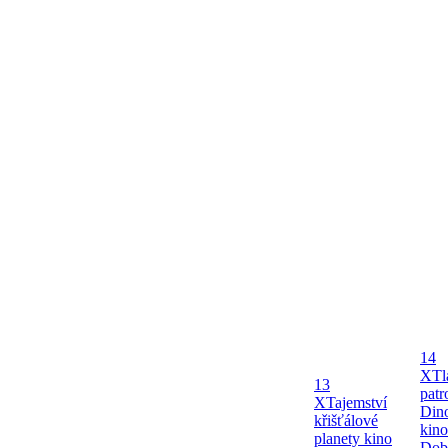
14
X
Tl
13
patr
X
Tajemství
Dino
křišťálové
kin
planety kino
Dob