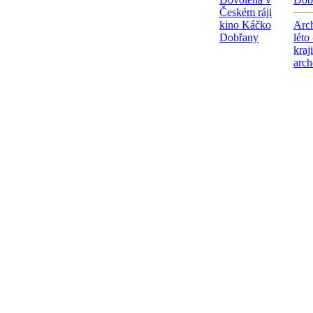
Českém ráji
kino Káčko
Arc
Dobřany
léto
kraj
arch