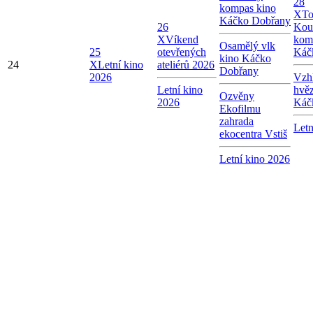
28
kompas kino
X
To
Káčko Dobřany
26
Kou
X
Víkend
kom
Osamělý vlk
25
otevřených
Káč
kino Káčko
24
X
Letní kino
ateliérů 2026
Dobřany
2026
Vzhl
Letní kino
hvě
Ozvěny
2026
Káč
Ekofilmu
zahrada
Letn
ekocentra Vstiš
Letní kino 2026