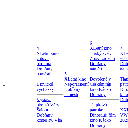
6
4
X
Letní kino
7
X
Letní kino
Jurský svět:
X
Le
Citová
Znovuzrození
veče
hodnota
Dobřany
Dob
Dobřany
náměstí
námě
náměstí
5
X
Letní kino
Dovolená v
Tla
3
Blovické
Neporazitelní
Českém ráji
patr
vycházky
Dobřany
kino Káčko
Dino
náměstí
Dobřany
kin
Výstava
Dob
obrazů Věry
Tlapková
Šalom
patrola:
XXI.
Dobřany
Dinosauří film
VW
kostel sv. Víta
kino Káčko
202
Dobřany