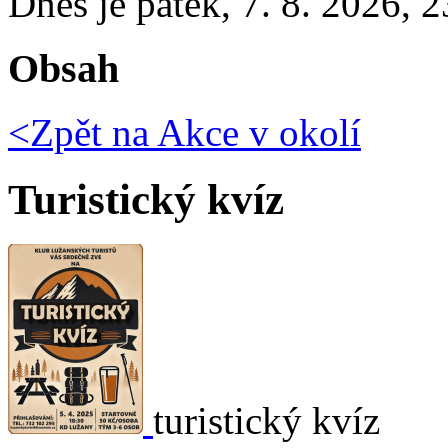
Dnes je
pátek
,
7. 8. 2026
,
2
Obsah
<Zpět na
Akce v okolí
Turistický kvíz
turistický kvíz