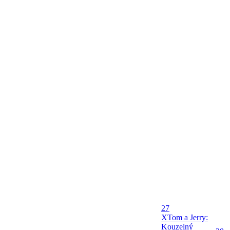
27
X
Tom a Jerry:
Kouzelný