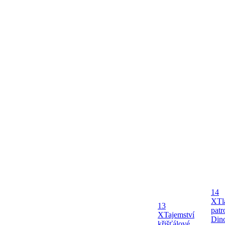
14
X
Tl
13
patr
X
Tajemství
Dino
křišťálové