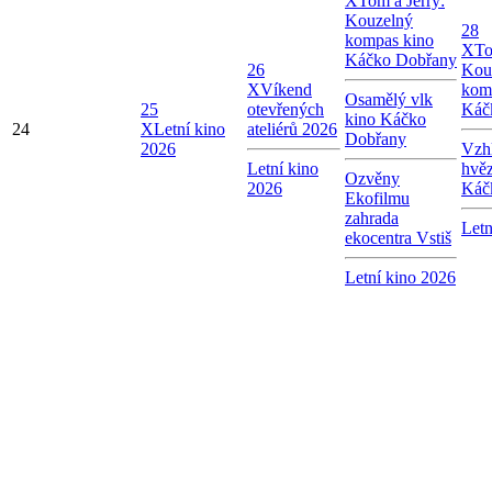
X
Tom a Jerry:
Kouzelný
28
kompas kino
X
To
Káčko Dobřany
26
Kou
X
Víkend
kom
Osamělý vlk
25
otevřených
Káč
kino Káčko
24
X
Letní kino
ateliérů 2026
Dobřany
2026
Vzhl
Letní kino
hvě
Ozvěny
2026
Káč
Ekofilmu
zahrada
Letn
ekocentra Vstiš
Letní kino 2026