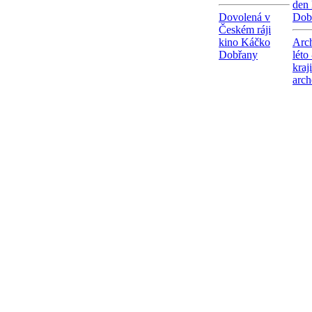
den
Dovolená v
Dob
Českém ráji
kino Káčko
Arc
Dobřany
léto
kraj
arch