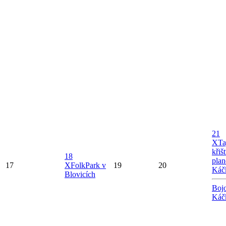
21
X
Ta
křiš
18
plan
17
X
FolkPark v
19
20
Káč
Blovicích
Bojo
Káč