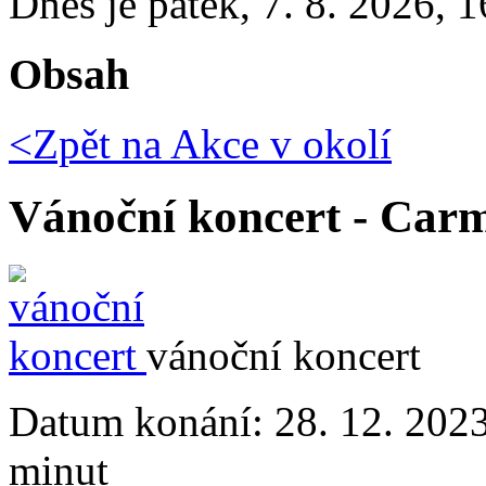
Dnes je
pátek
,
7. 8. 2026
,
1
Obsah
<Zpět na
Akce v okolí
Vánoční koncert - Car
vánoční koncert
Datum konání:
28. 12. 202
minut