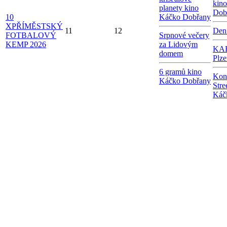
kin
planety kino
Dob
10
Káčko Dobřany
X
PŘÍMĚSTSKÝ
11
12
Den
FOTBALOVÝ
Srpnové večery
KEMP 2026
za Lidovým
KAB
domem
Plze
6 gramů kino
Kon
Káčko Dobřany
Stre
Káč