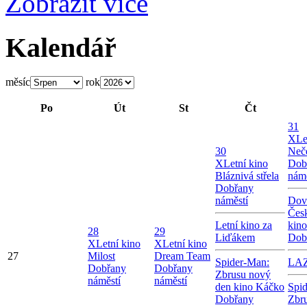
Zobrazit více
Kalendář
měsíc
rok
Po
Út
St
Čt
31
X
Le
30
Neče
X
Letní kino
Dob
Bláznivá střela
námě
Dobřany
náměstí
Dov
Česk
Letní kino za
kin
28
29
Liďákem
Dob
X
Letní kino
X
Letní kino
27
Milost
Dream Team
Spider-Man:
LA
Dobřany
Dobřany
Zbrusu nový
náměstí
náměstí
den kino Káčko
Spi
Dobřany
Zbr