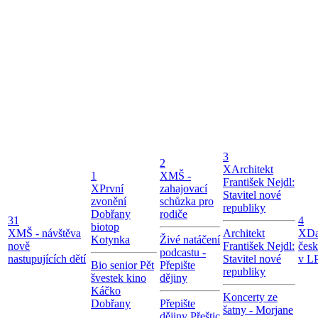
3
2
X
Architekt
1
X
MŠ -
František Nejdl:
X
První
zahajovací
Stavitel nové
zvonění
schůzka pro
republiky
Dobřany
rodiče
31
4
biotop
X
MŠ - návštěva
Architekt
X
Da
Kotynka
Živé natáčení
nově
František Nejdl:
čes
podcastu -
nastupujících dětí
Stavitel nové
v LP
Bio senior Pět
Přepište
republiky
švestek kino
dějiny
Káčko
Koncerty ze
Dobřany
Přepište
šatny - Morjane
dějiny Přeštic