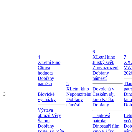
6
4
X
Letní kino
7
X
Letní kino
Jurský svět:
X
XX
Citová
Znovuzrození
VW
hodnota
Dobřany
202
Dobřany
náměstí
náměstí
5
Tla
X
Letní kino
Dovolená v
patr
3
Blovické
Neporazitelní
Českém ráji
Dino
vycházky
Dobřany
kino Káčko
kin
náměstí
Dobřany
Dob
Výstava
obrazů Věry
Tlapková
Letn
Šalom
patrola:
veče
Dobřany
Dinosauří film
Dob
kostel sv. Víta
kino Káčko
námě