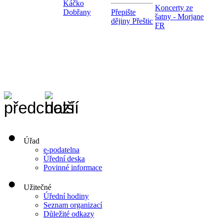
Káčko
Koncerty ze
Dobřany
Přepište
šatny - Morjane
dějiny Přeštic
FR
Úřad
e-podatelna
Úřední deska
Povinné informace
Užitečné
Úřední hodiny
Seznam organizací
Důležité odkazy