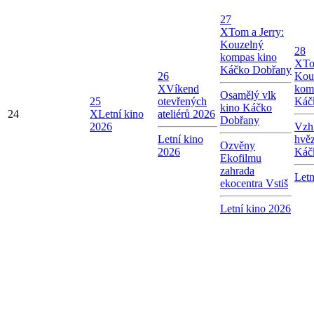
27
X
Tom a Jerry:
Kouzelný
28
kompas kino
X
To
Káčko Dobřany
26
Kou
X
Víkend
kom
Osamělý vlk
25
otevřených
Káč
kino Káčko
24
X
Letní kino
ateliérů 2026
Dobřany
2026
Vzhl
Letní kino
hvě
Ozvěny
2026
Káč
Ekofilmu
zahrada
Letn
ekocentra Vstiš
Letní kino 2026