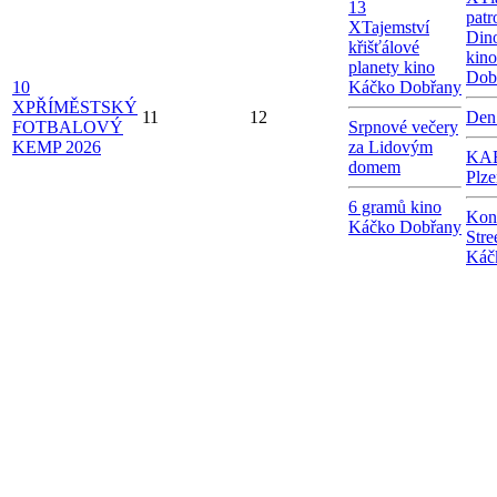
13
patr
X
Tajemství
Dino
křišťálové
kin
planety kino
Dob
10
Káčko Dobřany
X
PŘÍMĚSTSKÝ
11
12
Den
FOTBALOVÝ
Srpnové večery
KEMP 2026
za Lidovým
KAB
domem
Plze
6 gramů kino
Kon
Káčko Dobřany
Stre
Káč