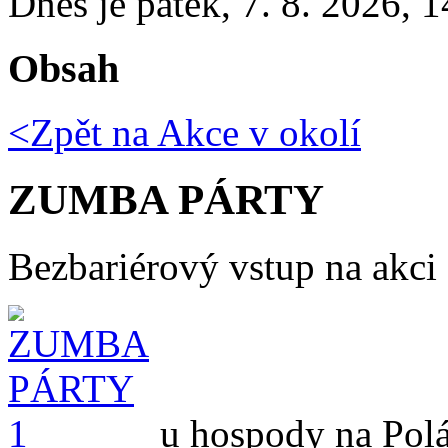
Dnes je
pátek
,
7. 8. 2026
,
1
Obsah
<Zpět na
Akce v okolí
ZUMBA PÁRTY
Bezbariérový vstup na akci
u hospody na Pol