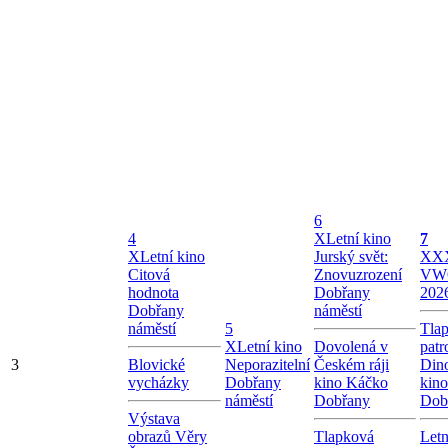
6
4
X
Letní kino
7
X
Letní kino
Jurský svět:
X
XX
Citová
Znovuzrození
VW
hodnota
Dobřany
202
Dobřany
náměstí
náměstí
5
Tla
X
Letní kino
Dovolená v
patr
3
Blovické
Neporazitelní
Českém ráji
Dino
vycházky
Dobřany
kino Káčko
kin
náměstí
Dobřany
Dob
Výstava
obrazů Věry
Tlapková
Letn