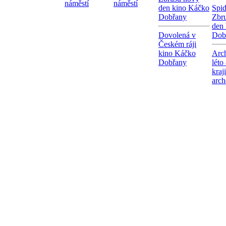
náměstí
náměstí
den kino Káčko
Spi
Dobřany
Zbr
den
Dovolená v
Dob
Českém ráji
kino Káčko
Arc
Dobřany
léto
kraj
arch