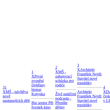
3
2
X
Architekt
1
X
MŠ -
František Nejdl:
X
První
zahajovací
Stavitel nové
zvonění
schůzka pro
republiky
Dobřany
rodiče
31
4
biotop
X
MŠ - návštěva
Architekt
X
Da
Kotynka
Živé natáčení
nově
František Nejdl:
čes
podcastu -
nastupujících dětí
Stavitel nové
v LP
Bio senior Pět
Přepište
republiky
švestek kino
dějiny