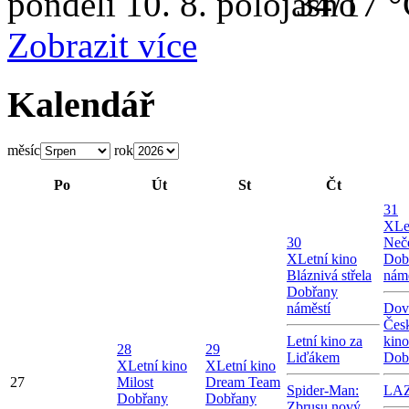
pondělí
10. 8.
34/17 
Zobrazit více
Kalendář
měsíc
rok
Po
Út
St
Čt
31
X
Le
30
Neče
X
Letní kino
Dob
Bláznivá střela
námě
Dobřany
náměstí
Dov
Česk
Letní kino za
kin
28
29
Liďákem
Dob
X
Letní kino
X
Letní kino
27
Milost
Dream Team
Spider-Man:
LA
Dobřany
Dobřany
Zbrusu nový