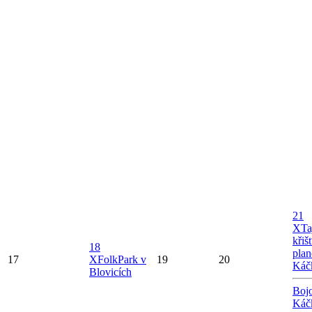
21
X
Ta
křiš
18
plan
17
X
FolkPark v
19
20
Káč
Blovicích
Bojo
Káč