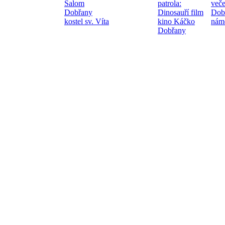
Šalom
patrola:
veče
Dobřany
Dinosauří film
Dob
kostel sv. Víta
kino Káčko
námě
Dobřany