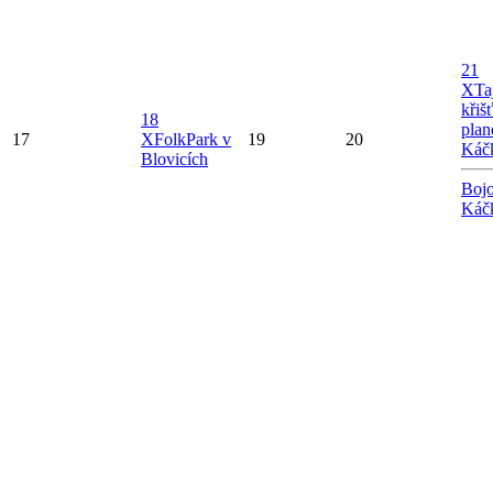
21
X
Ta
křiš
18
plan
17
X
FolkPark v
19
20
Káč
Blovicích
Bojo
Káč