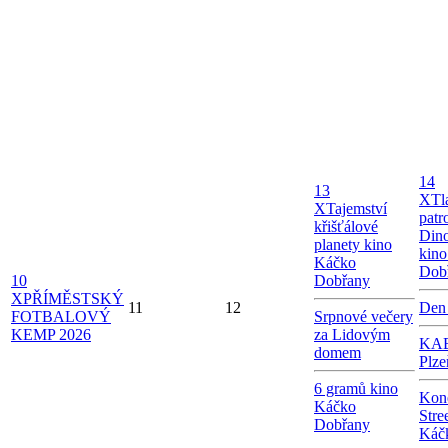
14
13
X
Tl
X
Tajemství
patr
křišťálové
Dino
planety kino
kin
Káčko
Dob
10
Dobřany
X
PŘÍMĚSTSKÝ
11
12
Den
FOTBALOVÝ
Srpnové večery
KEMP 2026
za Lidovým
KAB
domem
Plze
6 gramů kino
Kon
Káčko
Stre
Dobřany
Káč