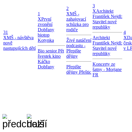
3
2
X
Architekt
1
X
MŠ -
František Nejdl:
X
První
zahajovací
Stavitel nové
zvonění
schůzka pro
republiky
Dobřany
rodiče
31
4
biotop
X
MŠ - návštěva
Architekt
X
Da
Kotynka
Živé natáčení
nově
František Nejdl:
česk
podcastu -
nastupujících dětí
Stavitel nové
v LP
Bio senior Pět
Přepište
republiky
švestek kino
dějiny
Káčko
Koncerty ze
Dobřany
Přepište
šatny - Morjane
dějiny Přeštic
FR