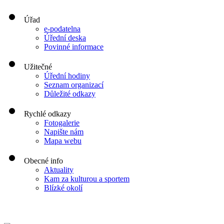
Úřad
e-podatelna
Úřední deska
Povinné informace
Užitečné
Úřední hodiny
Seznam organizací
Důležité odkazy
Rychlé odkazy
Fotogalerie
Napište nám
Mapa webu
Obecné info
Aktuality
Kam za kulturou a sportem
Blízké okolí