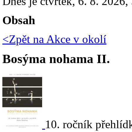
Dnes je
čtvrtek
,
6. 8. 2026
,
Obsah
<Zpět na
Akce v okolí
Bosýma nohama II.
10. ročník přehlíd