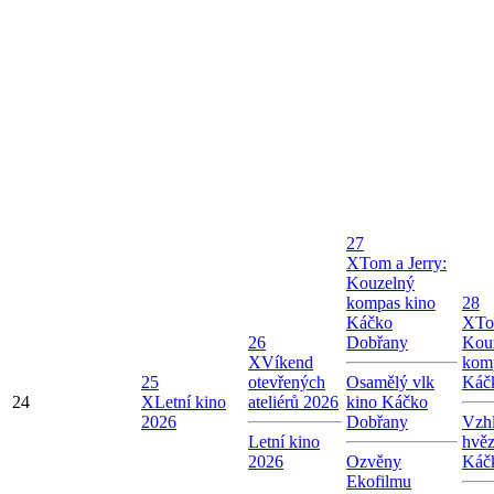
27
X
Tom a Jerry:
Kouzelný
kompas kino
28
Káčko
X
To
26
Dobřany
Kou
X
Víkend
kom
25
otevřených
Osamělý vlk
Káč
24
X
Letní kino
ateliérů 2026
kino Káčko
2026
Dobřany
Vzhl
Letní kino
hvě
2026
Ozvěny
Káč
Ekofilmu