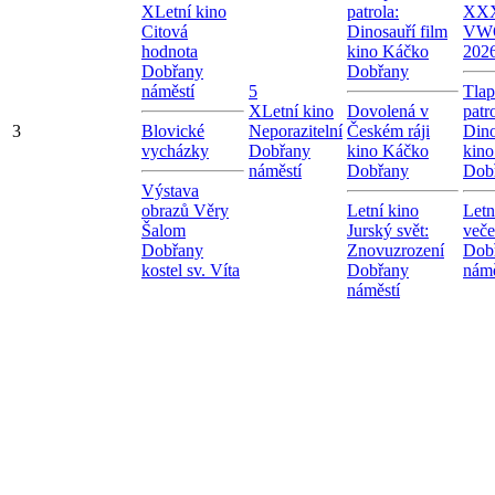
X
Letní kino
patrola:
X
XX
Citová
Dinosauří film
VW
hodnota
kino Káčko
202
Dobřany
Dobřany
náměstí
5
Tla
X
Letní kino
Dovolená v
patr
3
Blovické
Neporazitelní
Českém ráji
Dino
vycházky
Dobřany
kino Káčko
kin
náměstí
Dobřany
Dob
Výstava
obrazů Věry
Letní kino
Letn
Šalom
Jurský svět:
veče
Dobřany
Znovuzrození
Dob
kostel sv. Víta
Dobřany
námě
náměstí