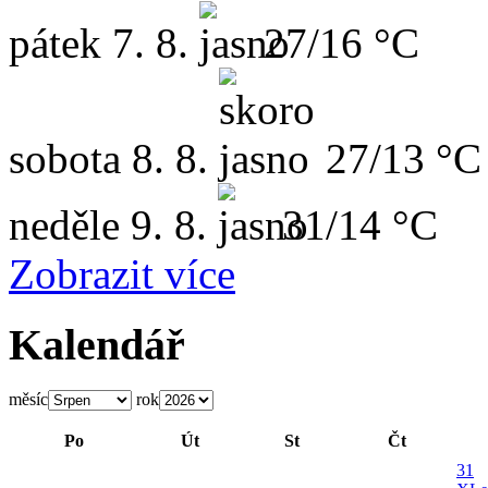
pátek
7. 8.
27/16 °C
sobota
8. 8.
27/13 °C
neděle
9. 8.
31/14 °C
Zobrazit více
Kalendář
měsíc
rok
Po
Út
St
Čt
31