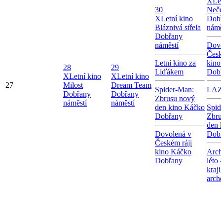
X
Le
30
Neče
X
Letní kino
Dob
Bláznivá střela
námě
Dobřany
náměstí
Dov
Česk
Letní kino za
kin
28
29
Liďákem
Dob
X
Letní kino
X
Letní kino
27
Milost
Dream Team
Spider-Man:
LA
Dobřany
Dobřany
Zbrusu nový
náměstí
náměstí
den kino Káčko
Spid
Dobřany
Zbr
den 
Dovolená v
Dob
Českém ráji
kino Káčko
Arch
Dobřany
léto
kraj
arch