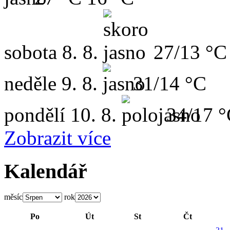
sobota
8. 8.
27/13 °C
neděle
9. 8.
31/14 °C
pondělí
10. 8.
34/17 
Zobrazit více
Kalendář
měsíc
rok
Po
Út
St
Čt