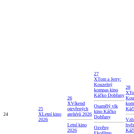
27
X
Tom a Jerry:
Kouzelný
28
kompas kino
X
To
Káčko Dobřany
26
Kou
X
Víkend
kom
Osamělý vlk
25
otevřených
Káč
kino Káčko
24
X
Letní kino
ateliérů 2026
Dobřany
2026
Vzhl
Letní kino
hvě
Ozvěny
2026
Káč
Ekofilmu