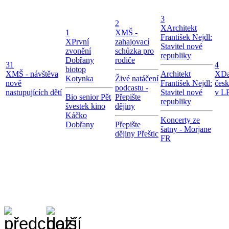
3
2
X
Architekt
1
X
MŠ -
František Nejdl:
X
První
zahajovací
Stavitel nové
zvonění
schůzka pro
republiky
Dobřany
rodiče
31
4
biotop
X
MŠ - návštěva
Architekt
X
Da
Kotynka
Živé natáčení
nově
František Nejdl:
čes
podcastu -
nastupujících dětí
Stavitel nové
v LP
Bio senior Pět
Přepište
republiky
švestek kino
dějiny
Káčko
Koncerty ze
Dobřany
Přepište
šatny - Morjane
dějiny Přeštic
FR