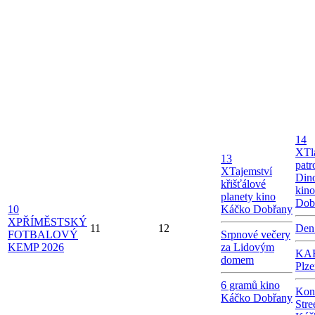
14
X
Tl
13
patr
X
Tajemství
Dino
křišťálové
kin
planety kino
Dob
10
Káčko Dobřany
X
PŘÍMĚSTSKÝ
11
12
Den
FOTBALOVÝ
Srpnové večery
KEMP 2026
za Lidovým
KAB
domem
Plze
6 gramů kino
Kon
Káčko Dobřany
Stre