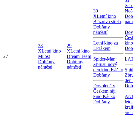
31
X
Le
30
Neče
X
Letní kino
Dob
Bláznivá střela
námě
Dobřany
náměstí
Dov
Česk
Letní kino za
kin
28
29
Liďákem
Dob
X
Letní kino
X
Letní kino
27
Milost
Dream Team
Spider-Man:
LA
Dobřany
Dobřany
Zbrusu nový
náměstí
náměstí
den kino Káčko
Spi
Dobřany
Zbr
den
Dovolená v
Dob
Českém ráji
kino Káčko
Arc
Dobřany
léto
kraj
arch