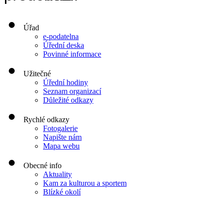
Úřad
e-podatelna
Úřední deska
Povinné informace
Užitečné
Úřední hodiny
Seznam organizací
Důležité odkazy
Rychlé odkazy
Fotogalerie
Napište nám
Mapa webu
Obecné info
Aktuality
Kam za kulturou a sportem
Blízké okolí