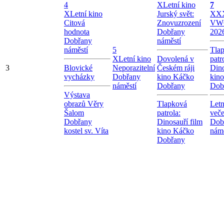
4
X
Letní kino
7
X
Letní kino
Jurský svět:
X
XX
Citová
Znovuzrození
VW
hodnota
Dobřany
202
Dobřany
náměstí
náměstí
5
Tla
X
Letní kino
Dovolená v
patr
3
Blovické
Neporazitelní
Českém ráji
Dino
vycházky
Dobřany
kino Káčko
kin
náměstí
Dobřany
Dob
Výstava
obrazů Věry
Tlapková
Letn
Šalom
patrola:
veče
Dobřany
Dinosauří film
Dob
kostel sv. Víta
kino Káčko
námě
Dobřany