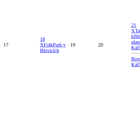
21
X
Ta
křiš
18
plan
17
X
FolkPark v
19
20
Káč
Blovicích
Bojo
Káč