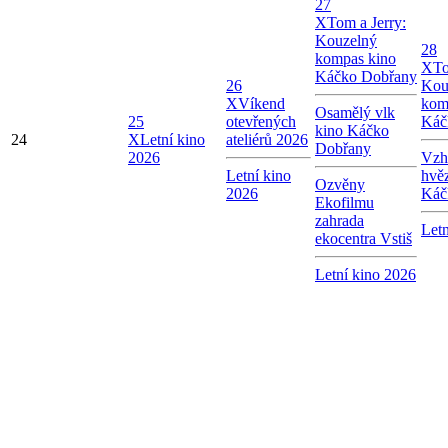
27
X
Tom a Jerry:
Kouzelný
28
kompas kino
X
To
Káčko Dobřany
26
Kou
X
Víkend
kom
Osamělý vlk
25
otevřených
Káč
kino Káčko
24
X
Letní kino
ateliérů 2026
Dobřany
2026
Vzhl
Letní kino
hvě
Ozvěny
2026
Káč
Ekofilmu
zahrada
Letn
ekocentra Vstiš
Letní kino 2026