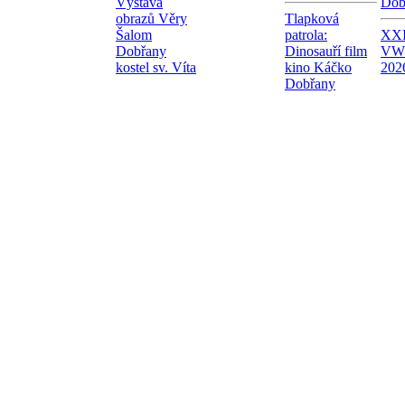
Výstava
Dob
obrazů Věry
Tlapková
Šalom
patrola:
XXI
Dobřany
Dinosauří film
VW
kostel sv. Víta
kino Káčko
202
Dobřany