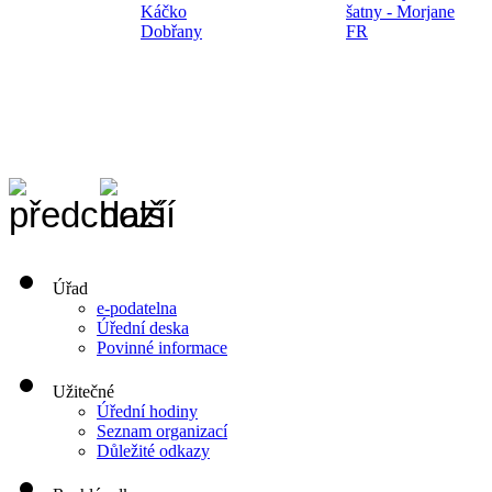
Káčko
šatny - Morjane
Dobřany
FR
Úřad
e-podatelna
Úřední deska
Povinné informace
Užitečné
Úřední hodiny
Seznam organizací
Důležité odkazy