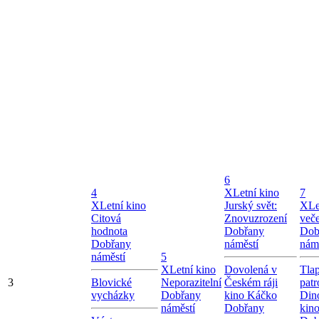
6
4
X
Letní kino
7
X
Letní kino
Jurský svět:
X
Le
Citová
Znovuzrození
več
hodnota
Dobřany
Dob
Dobřany
náměstí
nám
náměstí
5
X
Letní kino
Dovolená v
Tla
3
Blovické
Neporazitelní
Českém ráji
patr
vycházky
Dobřany
kino Káčko
Dino
náměstí
Dobřany
kin