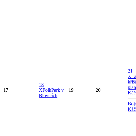
21
X
Ta
křiš
18
plan
17
X
FolkPark v
19
20
Káč
Blovicích
Boj
Káč