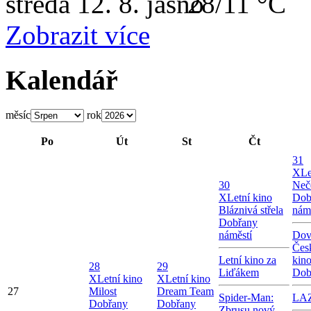
středa
12. 8.
28/11 °C
Zobrazit více
Kalendář
měsíc
rok
Po
Út
St
Čt
31
X
Le
30
Neč
X
Letní kino
Dob
Bláznivá střela
nám
Dobřany
náměstí
Dov
Čes
Letní kino za
kin
28
29
Liďákem
Dob
X
Letní kino
X
Letní kino
27
Milost
Dream Team
Spider-Man:
LA
Dobřany
Dobřany
Zbrusu nový