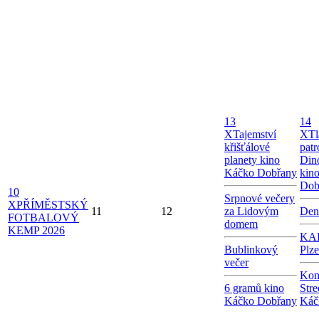
13
14
X
Tajemství
X
Tl
křišťálové
patr
planety kino
Dino
Káčko Dobřany
kin
Dob
10
Srpnové večery
X
PŘÍMĚSTSKÝ
11
12
za Lidovým
Den
FOTBALOVÝ
domem
KEMP 2026
KAB
Bublinkový
Plz
večer
Kon
6 gramů kino
Stre
Káčko Dobřany
Káč