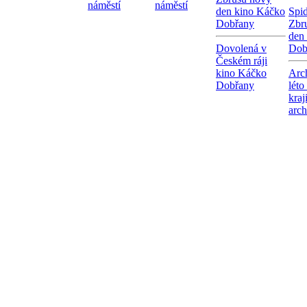
náměstí
náměstí
den kino Káčko
Spi
Dobřany
Zbr
den
Dovolená v
Dob
Českém ráji
kino Káčko
Arc
Dobřany
léto
kraj
arc