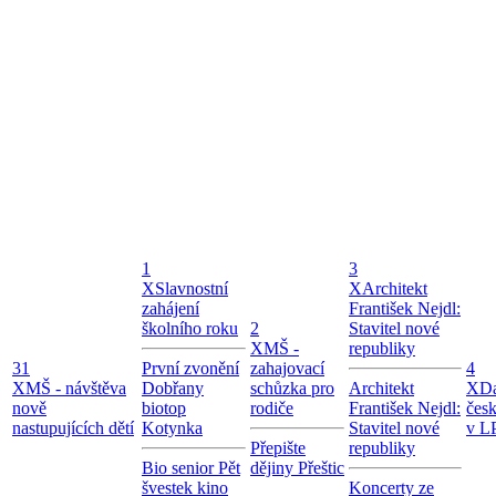
1
3
X
Slavnostní
X
Architekt
zahájení
František Nejdl:
školního roku
2
Stavitel nové
X
MŠ -
republiky
31
První zvonění
zahajovací
4
X
MŠ - návštěva
Dobřany
schůzka pro
Architekt
X
Da
nově
biotop
rodiče
František Nejdl:
čes
nastupujících dětí
Kotynka
Stavitel nové
v LP
Přepište
republiky
Bio senior Pět
dějiny Přeštic
švestek kino
Koncerty ze