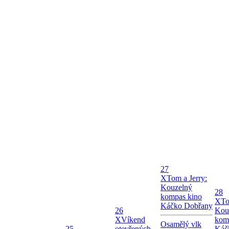
27
X
Tom a Jerry:
Kouzelný
28
kompas kino
X
To
Káčko Dobřany
26
Kou
X
Víkend
kom
Osamělý vlk
25
otevřených
Káč