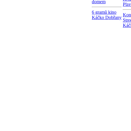
domem
Plze
6 gramů kino
Kon
Káčko Dobřany
Stre
Káč