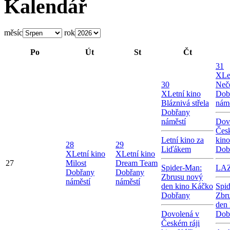
Kalendář
měsíc
rok
Po
Út
St
Čt
31
X
Le
30
Neče
X
Letní kino
Dob
Bláznivá střela
námě
Dobřany
náměstí
Dov
Česk
Letní kino za
kin
28
29
Liďákem
Dob
X
Letní kino
X
Letní kino
27
Milost
Dream Team
Spider-Man:
LA
Dobřany
Dobřany
Zbrusu nový
náměstí
náměstí
den kino Káčko
Spi
Dobřany
Zbr
den
Dovolená v
Dob
Českém ráji