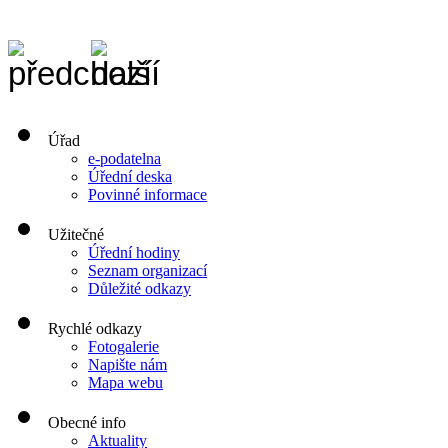
Úřad
e-podatelna
Úřední deska
Povinné informace
Užitečné
Úřední hodiny
Seznam organizací
Důležité odkazy
Rychlé odkazy
Fotogalerie
Napište nám
Mapa webu
Obecné info
Aktuality