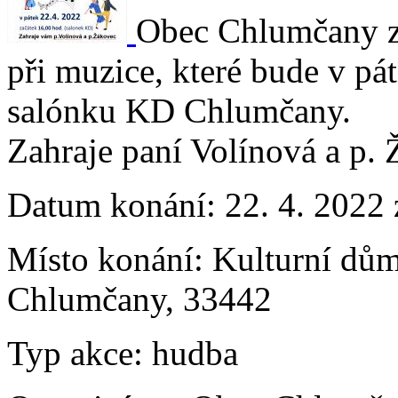
Obec Chlumčany zv
při muzice, které bude v pá
salónku KD Chlumčany.
Zahraje paní Volínová a p. 
Datum konání:
22. 4. 2022
Místo konání:
Kulturní dům
Chlumčany, 33442
Typ akce:
hudba