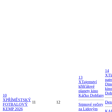
14
X
Tl
13
patr
X
Tajemství
Dino
křišťálové
kin
planety kino
Dob
10
Káčko Dobřany
X
PŘÍMĚSTSKÝ
11
12
Den
FOTBALOVÝ
Srpnové večery
KEMP 2026
za Lidovým
KAB