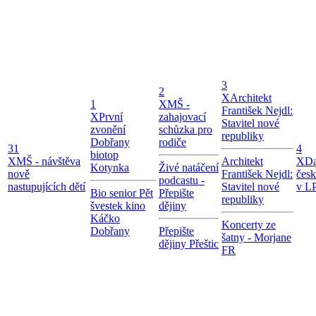
3
2
X
Architekt
1
X
MŠ -
František Nejdl:
X
První
zahajovací
Stavitel nové
zvonění
schůzka pro
republiky
Dobřany
rodiče
31
4
biotop
X
MŠ - návštěva
Architekt
X
Da
Kotynka
Živé natáčení
nově
František Nejdl:
čes
podcastu -
nastupujících dětí
Stavitel nové
v LP
Bio senior Pět
Přepište
republiky
švestek kino
dějiny
Káčko
Koncerty ze
Dobřany
Přepište
šatny - Morjane
dějiny Přeštic
FR