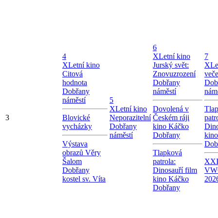
6
4
X
Letní kino
7
X
Letní kino
Jurský svět:
X
Le
Citová
Znovuzrození
veče
hodnota
Dobřany
Dob
Dobřany
náměstí
námě
náměstí
5
X
Letní kino
Dovolená v
Tla
3
Blovické
Neporazitelní
Českém ráji
patr
vycházky
Dobřany
kino Káčko
Dino
náměstí
Dobřany
kin
Výstava
Dob
obrazů Věry
Tlapková
Šalom
patrola:
XXI.
Dobřany
Dinosauří film
VW
kostel sv. Víta
kino Káčko
202
Dobřany