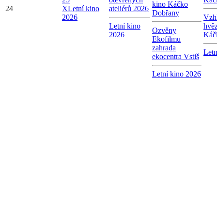
kino Káčko
24
X
Letní kino
ateliérů 2026
Dobřany
2026
Vzhl
Letní kino
hvě
Ozvěny
2026
Káč
Ekofilmu
zahrada
Letn
ekocentra Vstiš
Letní kino 2026