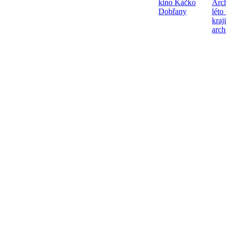
kino Káčko
Arc
Dobřany
léto
kraj
arch