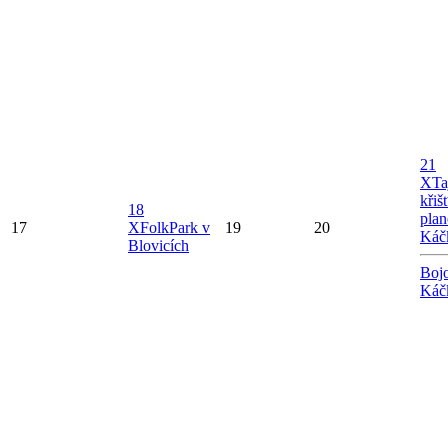
21
X
Ta
křiš
18
plan
17
X
FolkPark v
19
20
Káč
Blovicích
Bojo
Káč