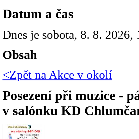
Datum a čas
Dnes je
sobota
,
8. 8. 2026
,
Obsah
<Zpět na
Akce v okolí
Posezení při muzice - p
v salónku KD Chlumč