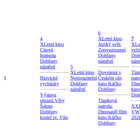
6
4
X
Letní kino
7
X
Letní kino
Jurský svět:
X
Le
Citová
Znovuzrození
veče
hodnota
Dobřany
Dob
Dobřany
náměstí
námě
náměstí
5
X
Letní kino
Dovolená v
Tla
3
Blovické
Neporazitelní
Českém ráji
patr
vycházky
Dobřany
kino Káčko
Dino
náměstí
Dobřany
kin
Výstava
Dob
obrazů Věry
Tlapková
Šalom
patrola:
XXI.
Dobřany
Dinosauří film
VW
kostel sv. Víta
kino Káčko
202
Dobřany