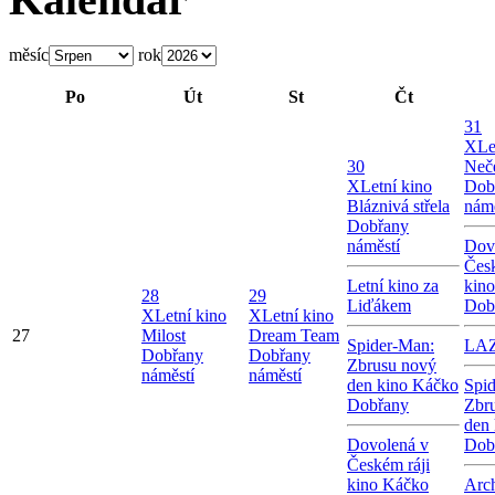
měsíc
rok
Po
Út
St
Čt
31
X
Le
30
Neče
X
Letní kino
Dob
Bláznivá střela
námě
Dobřany
náměstí
Dov
Česk
Letní kino za
kin
28
29
Liďákem
Dob
X
Letní kino
X
Letní kino
27
Milost
Dream Team
Spider-Man:
LA
Dobřany
Dobřany
Zbrusu nový
náměstí
náměstí
den kino Káčko
Spi
Dobřany
Zbr
den
Dovolená v
Dob
Českém ráji
kino Káčko
Arc