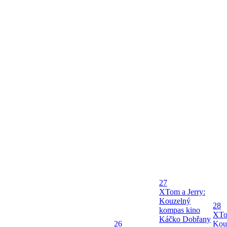
27
X
Tom a Jerry:
Kouzelný
28
kompas kino
X
To
Káčko Dobřany
26
Kou