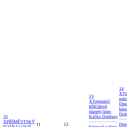
14
X
Tl
13
patr
X
Tajemství
Dino
křišťálové
kin
planety kino
Dob
10
Káčko Dobřany
X
PŘÍMĚSTSKÝ
11
12
Den
FOTBALOVÝ
Srpnové večery