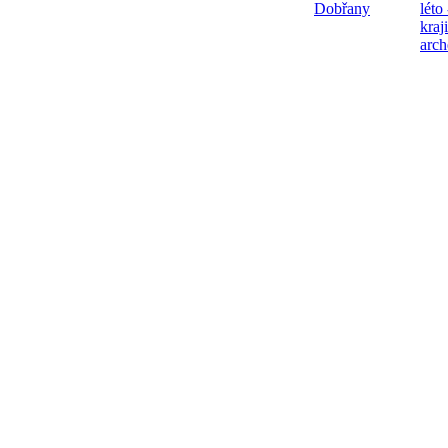
Dobřany
léto
kraj
arch