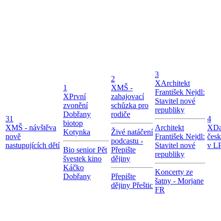
3
2
X
Architekt
1
X
MŠ -
František Nejdl:
X
První
zahajovací
Stavitel nové
zvonění
schůzka pro
republiky
Dobřany
rodiče
31
4
biotop
X
MŠ - návštěva
Architekt
X
Da
Kotynka
Živé natáčení
nově
František Nejdl:
čes
podcastu -
nastupujících dětí
Stavitel nové
v LP
Bio senior Pět
Přepište
republiky
švestek kino
dějiny
Káčko
Koncerty ze
Dobřany
Přepište
šatny - Morjane
dějiny Přeštic
FR