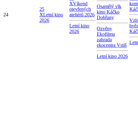
X
Víkend
kom
Osamělý vlk
25
otevřených
Káč
kino Káčko
24
X
Letní kino
ateliérů 2026
Dobřany
2026
Vzhl
Letní kino
hvě
Ozvěny
2026
Káč
Ekofilmu
zahrada
Letn
ekocentra Vstiš
Letní kino 2026