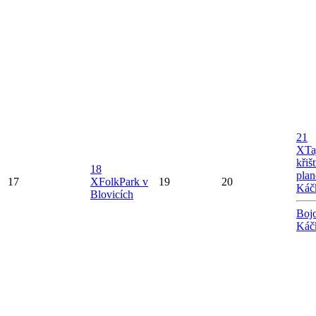
21
X
Ta
křiš
18
plan
17
X
FolkPark v
19
20
Káč
Blovicích
Bojo
Káč