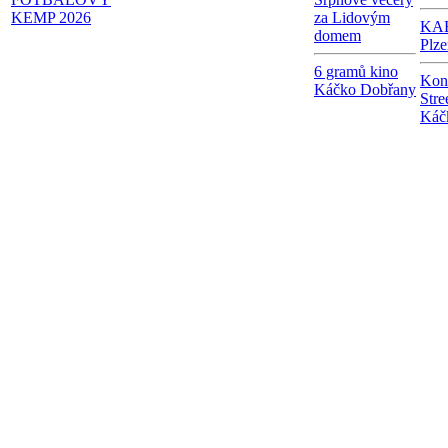
KEMP 2026
za Lidovým
KAB
domem
Plze
6 gramů kino
Kon
Káčko Dobřany
Stre
Káč