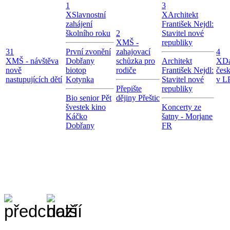
1
3
X
Slavnostní
X
Architekt
zahájení
František Nejdl:
školního roku
2
Stavitel nové
X
MŠ -
republiky
31
První zvonění
zahajovací
4
X
MŠ - návštěva
Dobřany
schůzka pro
Architekt
X
Da
nově
biotop
rodiče
František Nejdl:
čes
nastupujících dětí
Kotynka
Stavitel nové
v LP
Přepište
republiky
Bio senior Pět
dějiny Přeštic
švestek kino
Koncerty ze
Káčko
šatny - Morjane
Dobřany
FR