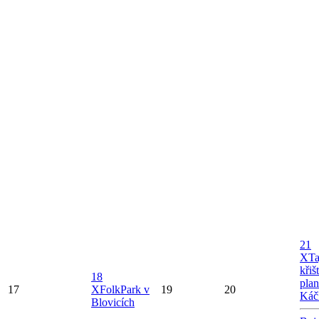
21
X
Ta
křiš
18
plan
17
X
FolkPark v
19
20
Káč
Blovicích