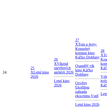
27
X
Tom a Jerry:
Kouzelný
28
kompas kino
X
To
Káčko Dobřany
26
Kou
X
Víkend
kom
Osamělý vlk
25
otevřených
Káč
kino Káčko
24
X
Letní kino
ateliérů 2026
Dobřany
2026
Vzhl
Letní kino
hvě
Ozvěny
2026
Káč
Ekofilmu
zahrada
Letn
ekocentra Vstiš
Letní kino 2026