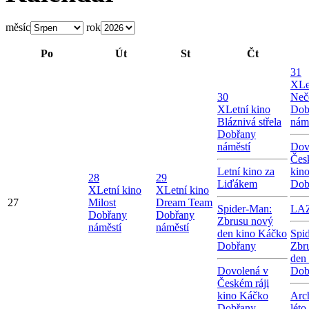
měsíc
rok
Po
Út
St
Čt
31
X
Le
30
Neč
X
Letní kino
Dob
Bláznivá střela
nám
Dobřany
náměstí
Dov
Čes
Letní kino za
kin
28
29
Liďákem
Dob
X
Letní kino
X
Letní kino
27
Milost
Dream Team
Spider-Man:
LA
Dobřany
Dobřany
Zbrusu nový
náměstí
náměstí
den kino Káčko
Spi
Dobřany
Zbr
den
Dovolená v
Dob
Českém ráji
kino Káčko
Arc
Dobřany
léto