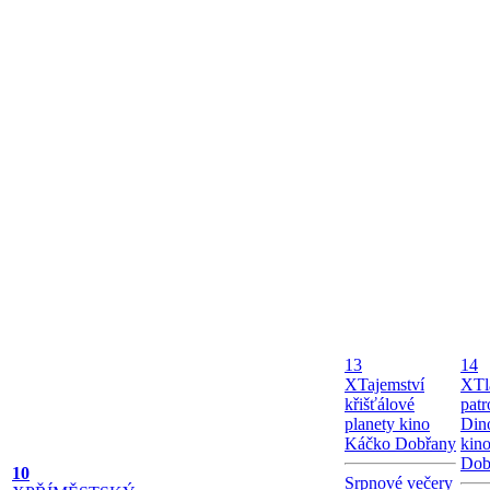
13
14
X
Tajemství
X
Tl
křišťálové
patr
planety kino
Dino
Káčko Dobřany
kin
Dob
10
Srpnové večery