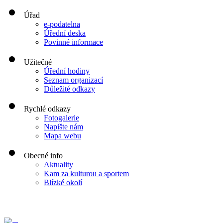
Úřad
e-podatelna
Úřední deska
Povinné informace
Užitečné
Úřední hodiny
Seznam organizací
Důležité odkazy
Rychlé odkazy
Fotogalerie
Napište nám
Mapa webu
Obecné info
Aktuality
Kam za kulturou a sportem
Blízké okolí