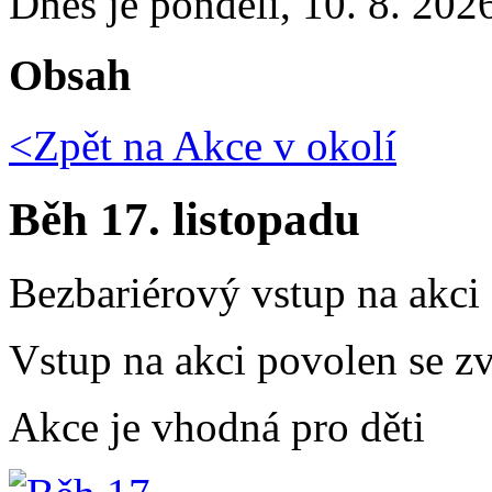
Dnes je
pondělí
,
10. 8. 202
Obsah
<Zpět na
Akce v okolí
Běh 17. listopadu
Bezbariérový vstup na akci
Vstup na akci povolen se zv
Akce je vhodná pro děti