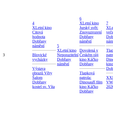
6
4
X
Letní kino
7
X
Letní kino
Jurský svět:
X
Le
Citová
Znovuzrození
več
hodnota
Dobřany
Dob
Dobřany
náměstí
nám
náměstí
5
X
Letní kino
Dovolená v
Tla
3
Blovické
Neporazitelní
Českém ráji
patr
vycházky
Dobřany
kino Káčko
Dino
náměstí
Dobřany
kin
Výstava
Dob
obrazů Věry
Tlapková
Šalom
patrola:
XXI
Dobřany
Dinosauří film
VW
kostel sv. Víta
kino Káčko
202
Dobřany