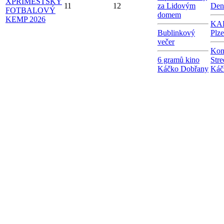
X
PŘÍMĚSTSKÝ
11
12
za Lidovým
Den
FOTBALOVÝ
domem
KEMP 2026
KAB
Bublinkový
Plz
večer
Kon
6 gramů kino
Stre
Káčko Dobřany
Káč