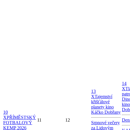
14
X
Tl
13
patr
X
Tajemství
Dino
křišťálové
kin
planety kino
Dob
10
Káčko Dobřany
X
PŘÍMĚSTSKÝ
11
12
Den
FOTBALOVÝ
Srpnové večery
KEMP 2026
za Lidovým