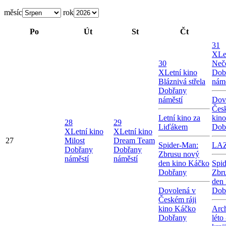
měsíc
rok
Po
Út
St
Čt
31
X
Le
30
Neče
X
Letní kino
Dob
Bláznivá střela
námě
Dobřany
náměstí
Dov
Česk
Letní kino za
kin
28
29
Liďákem
Dob
X
Letní kino
X
Letní kino
27
Milost
Dream Team
Spider-Man:
LA
Dobřany
Dobřany
Zbrusu nový
náměstí
náměstí
den kino Káčko
Spi
Dobřany
Zbr
den
Dovolená v
Dob
Českém ráji
kino Káčko
Arc
Dobřany
léto