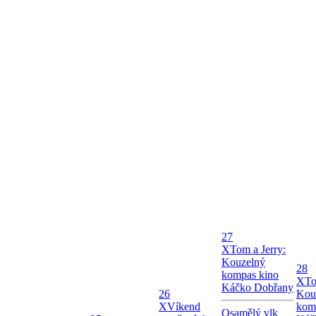
27
X
Tom a Jerry:
Kouzelný
28
kompas kino
X
To
Káčko Dobřany
26
Kou
X
Víkend
kom
Osamělý vlk