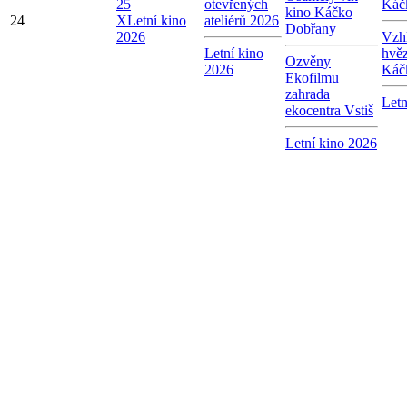
25
otevřených
Káč
kino Káčko
24
X
Letní kino
ateliérů 2026
Dobřany
2026
Vzhl
Letní kino
hvě
Ozvěny
2026
Káč
Ekofilmu
zahrada
Letn
ekocentra Vstiš
Letní kino 2026