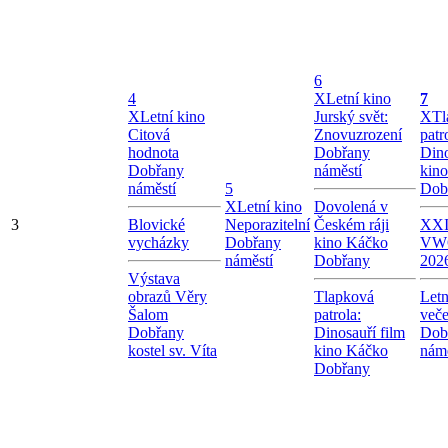
6
4
X
Letní kino
7
X
Letní kino
Jurský svět:
X
Tl
Citová
Znovuzrození
patr
hodnota
Dobřany
Dino
Dobřany
náměstí
kin
náměstí
5
Dob
X
Letní kino
Dovolená v
3
Blovické
Neporazitelní
Českém ráji
XXI.
vycházky
Dobřany
kino Káčko
VW
náměstí
Dobřany
202
Výstava
obrazů Věry
Tlapková
Letn
Šalom
patrola:
veče
Dobřany
Dinosauří film
Dob
kostel sv. Víta
kino Káčko
námě
Dobřany