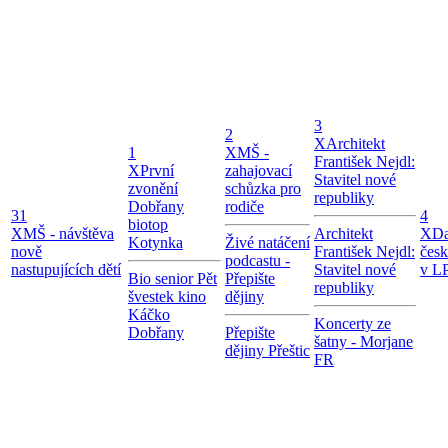
3
2
X
Architekt
1
X
MŠ -
František Nejdl:
X
První
zahajovací
Stavitel nové
zvonění
schůzka pro
republiky
Dobřany
rodiče
31
4
biotop
X
MŠ - návštěva
Architekt
X
Da
Kotynka
Živé natáčení
nově
František Nejdl:
čes
podcastu -
nastupujících dětí
Stavitel nové
v LP
Bio senior Pět
Přepište
republiky
švestek kino
dějiny
Káčko
Koncerty ze
Dobřany
Přepište
šatny - Morjane
dějiny Přeštic
FR