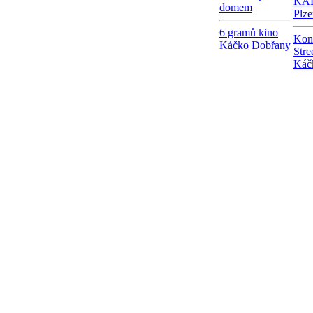
KAB
domem
Plze
6 gramů kino
Kon
Káčko Dobřany
Stre
Káč