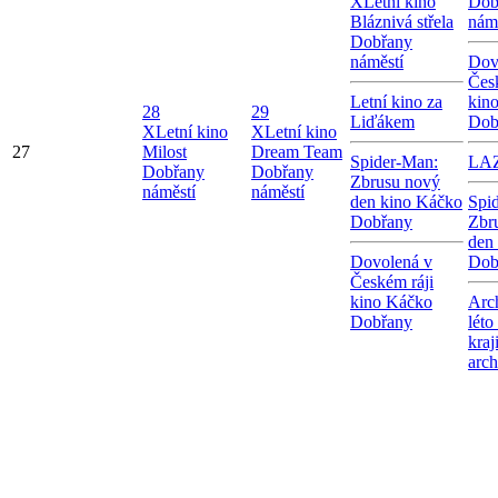
X
Letní kino
Dob
Bláznivá střela
nám
Dobřany
náměstí
Dov
Čes
Letní kino za
kin
28
29
Liďákem
Dob
X
Letní kino
X
Letní kino
27
Milost
Dream Team
Spider-Man:
LA
Dobřany
Dobřany
Zbrusu nový
náměstí
náměstí
den kino Káčko
Spi
Dobřany
Zbr
den
Dovolená v
Dob
Českém ráji
kino Káčko
Arc
Dobřany
léto
kraj
arc