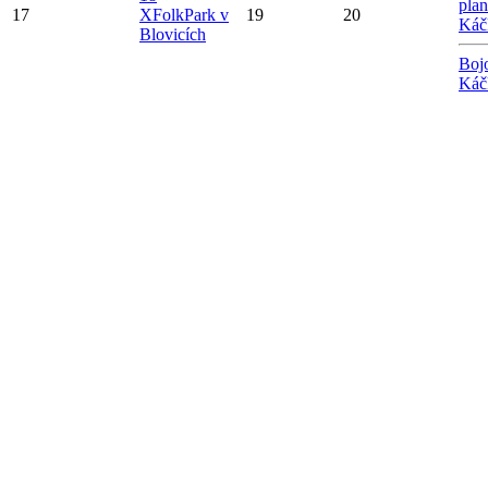
plan
17
X
FolkPark v
19
20
Káč
Blovicích
Boj
Káč