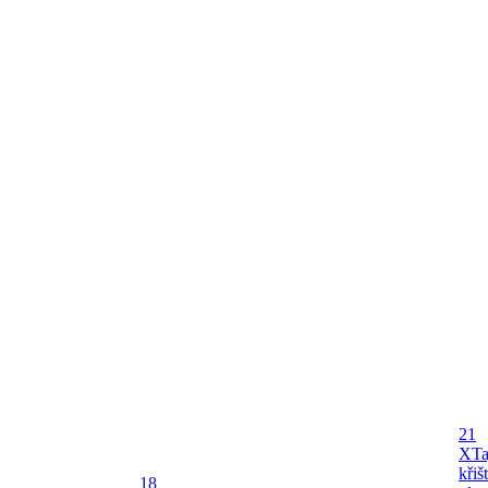
21
X
Ta
křiš
18