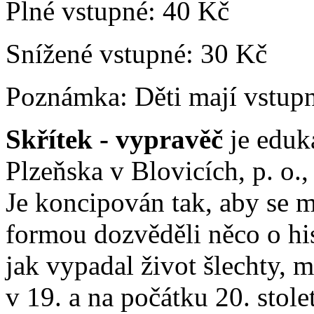
Plné vstupné:
40 Kč
Snížené vstupné:
30 Kč
Poznámka:
Děti mají vstup
Skřítek - vypravěč
je eduk
Plzeňska v Blovicích, p. o.,
Je koncipován tak, aby se 
formou dozvěděli něco o his
jak vypadal život šlechty, 
v 19. a na počátku 20. stole