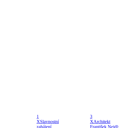
1
3
X
Slavnostní
X
Architekt
zahájení
František Nejdl: