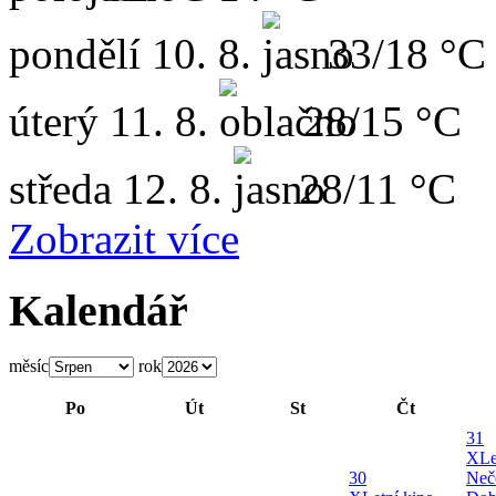
pondělí
10. 8.
33/18 °C
úterý
11. 8.
28/15 °C
středa
12. 8.
28/11 °C
Zobrazit více
Kalendář
měsíc
rok
Po
Út
St
Čt
31
X
Le
30
Neč