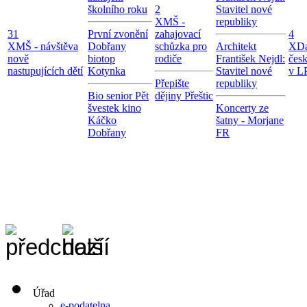
školního roku
2
Stavitel nové
X
MŠ -
republiky
31
První zvonění
zahajovací
4
X
MŠ - návštěva
Dobřany
schůzka pro
Architekt
X
Da
nově
biotop
rodiče
František Nejdl:
čes
nastupujících dětí
Kotynka
Stavitel nové
v LP
Přepište
republiky
Bio senior Pět
dějiny Přeštic
švestek kino
Koncerty ze
Káčko
šatny - Morjane
Dobřany
FR
Úřad
e-podatelna