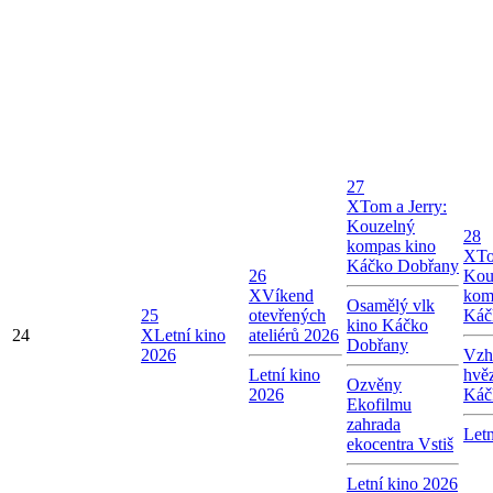
27
X
Tom a Jerry:
Kouzelný
28
kompas kino
X
To
Káčko Dobřany
26
Kou
X
Víkend
kom
Osamělý vlk
25
otevřených
Káč
kino Káčko
24
X
Letní kino
ateliérů 2026
Dobřany
2026
Vzhl
Letní kino
hvě
Ozvěny
2026
Káč
Ekofilmu
zahrada
Letn
ekocentra Vstiš
Letní kino 2026