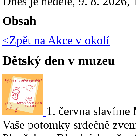
Dnes je
neděle
,
9. 8. 2026
,
Obsah
<Zpět na
Akce v okolí
Dětský den v muzeu
1. června slavíme 
Vaše potomky srdečně zvem