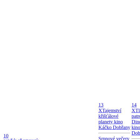
13
14
X
Tajemství
X
Tl
křišťálové
patr
planety kino
Dino
Káčko Dobřany
kin
Dob
10
Srpnové večery