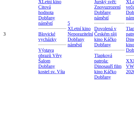
X
Letní kino
Jurský svět:
X
Le
Citová
Znovuzrození
več
hodnota
Dobřany
Dob
Dobřany
náměstí
nám
náměstí
5
X
Letní kino
Dovolená v
Tla
3
Blovické
Neporazitelní
Českém ráji
patr
vycházky
Dobřany
kino Káčko
Dino
náměstí
Dobřany
kin
Výstava
Dob
obrazů Věry
Tlapková
Šalom
patrola:
XXI
Dobřany
Dinosauří film
VW
kostel sv. Víta
kino Káčko
202
Dobřany