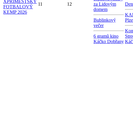
X
PŘÍMĚSTSKÝ
11
12
za Lidovým
Den
FOTBALOVÝ
domem
KEMP 2026
KAB
Bublinkový
Plz
večer
Kon
6 gramů kino
Stre
Káčko Dobřany
Káč