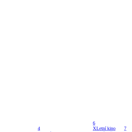
6
4
X
Letní kino
7