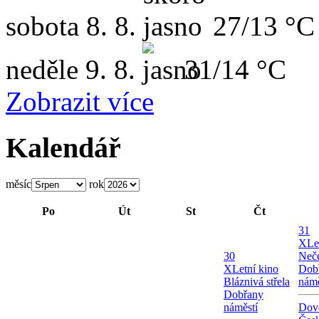
sobota
8. 8.
27/13 °C
neděle
9. 8.
31/14 °C
Zobrazit více
Kalendář
měsíc
rok
Po
Út
St
Čt
31
X
Le
30
Neče
X
Letní kino
Dob
Bláznivá střela
námě
Dobřany
náměstí
Dov