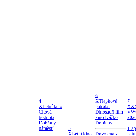
6
4
X
Tlapková
7
X
Letní kino
patrola:
X
XX
Citová
Dinosauří film
VW
hodnota
kino Káčko
202
Dobřany
Dobřany
náměstí
5
Tla
X
Letní kino
Dovolená v
patr