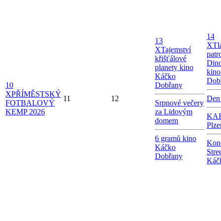
14
13
X
Tl
X
Tajemství
patr
křišťálové
Dino
planety kino
kin
Káčko
Dob
10
Dobřany
X
PŘÍMĚSTSKÝ
11
12
Den
FOTBALOVÝ
Srpnové večery
KEMP 2026
za Lidovým
KAB
domem
Plze
6 gramů kino
Kon
Káčko
Stre
Dobřany
Káč