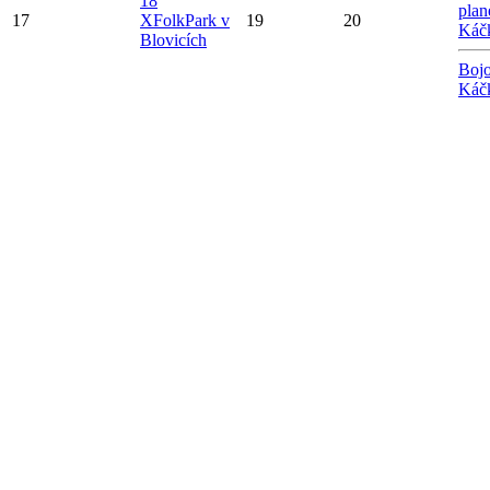
18
plan
17
X
FolkPark v
19
20
Káč
Blovicích
Bojo
Káč