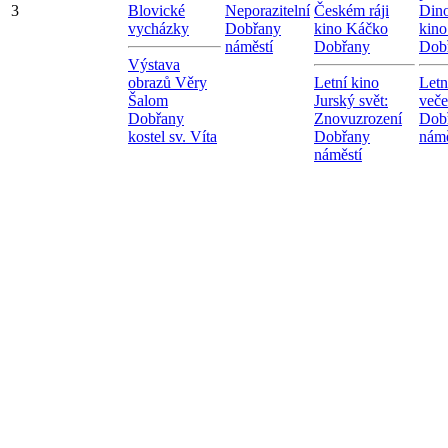
3
Blovické
Neporazitelní
Českém ráji
Dino
vycházky
Dobřany
kino Káčko
kin
náměstí
Dobřany
Dob
Výstava
obrazů Věry
Letní kino
Letn
Šalom
Jurský svět:
veče
Dobřany
Znovuzrození
Dob
kostel sv. Víta
Dobřany
námě
náměstí