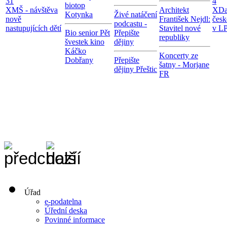
31
4
biotop
X
MŠ - návštěva
Architekt
X
Da
Kotynka
Živé natáčení
nově
František Nejdl:
česk
podcastu -
nastupujících dětí
Stavitel nové
v LP
Bio senior Pět
Přepište
republiky
švestek kino
dějiny
Káčko
Koncerty ze
Dobřany
Přepište
šatny - Morjane
dějiny Přeštic
FR
Úřad
e-podatelna
Úřední deska
Povinné informace