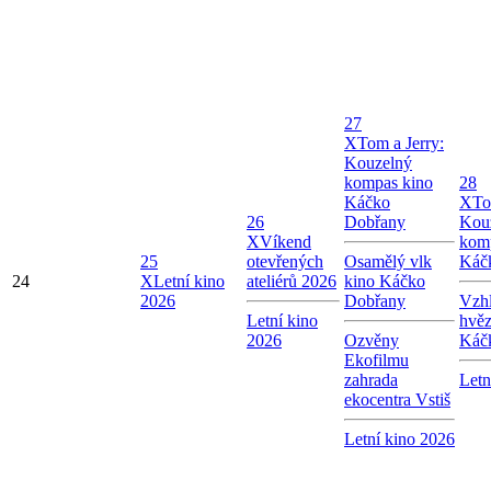
27
X
Tom a Jerry:
Kouzelný
kompas kino
28
Káčko
X
To
26
Dobřany
Kou
X
Víkend
kom
25
otevřených
Osamělý vlk
Káč
24
X
Letní kino
ateliérů 2026
kino Káčko
2026
Dobřany
Vzhl
Letní kino
hvě
2026
Ozvěny
Káč
Ekofilmu
zahrada
Letn
ekocentra Vstiš
Letní kino 2026