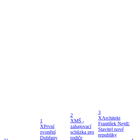
3
2
X
Architekt
1
X
MŠ -
František Nejdl:
X
První
zahajovací
Stavitel nové
zvonění
schůzka pro
republiky
Dobřany
rodiče