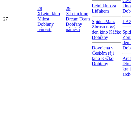
Česk
Letní kino za
kin
28
29
Liďákem
Dob
X
Letní kino
X
Letní kino
27
Milost
Dream Team
Spider-Man:
LA
Dobřany
Dobřany
Zbrusu nový
náměstí
náměstí
den kino Káčko
Spid
Dobřany
Zbr
den 
Dovolená v
Dob
Českém ráji
kino Káčko
Arch
Dobřany
léto
kraj
arch