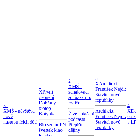
3
2
X
Architekt
1
X
MŠ -
František Nejdl:
X
První
zahajovací
Stavitel nové
zvonění
schůzka pro
republiky
Dobřany
rodiče
31
4
biotop
X
MŠ - návštěva
Architekt
X
Da
Kotynka
Živé natáčení
nově
František Nejdl:
česk
podcastu -
nastupujících dětí
Stavitel nové
v LP
Bio senior Pět
Přepište
republiky
švestek kino
dějiny
Káčko