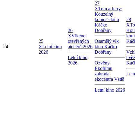
27
X
Tom a Jerry:
Kouzelný
kompas kino
28
Káčko
X
To
26
Dobřany
Kou
X
Víkend
kom
25
otevřených
Osamělý vlk
Káč
24
X
Letní kino
ateliérů 2026
kino Káčko
2026
Dobřany
Vzhl
Letní kino
hvě
2026
Ozvěny
Káč
Ekofilmu
zahrada
Letn
ekocentra Vstiš
Letní kino 2026