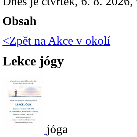
Dnes je
čtvrtek
,
6. 8. 2026
,
Obsah
<Zpět na
Akce v okolí
Lekce jógy
jóga