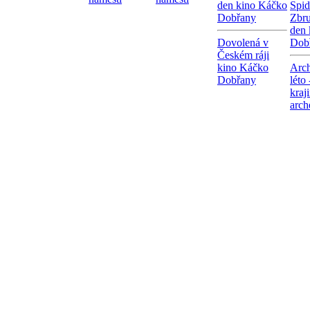
den kino Káčko
Spid
Dobřany
Zbr
den 
Dovolená v
Dob
Českém ráji
kino Káčko
Arch
Dobřany
léto
kraj
arch