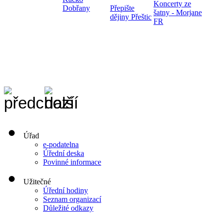
Koncerty ze
Dobřany
Přepište
šatny - Morjane
dějiny Přeštic
FR
Úřad
e-podatelna
Úřední deska
Povinné informace
Užitečné
Úřední hodiny
Seznam organizací
Důležité odkazy