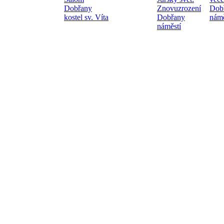
Dobřany
Znovuzrození
Dob
kostel sv. Víta
Dobřany
námě
náměstí