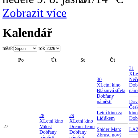
Zobrazit více
Kalendář
měsíc
rok
Po
Út
St
Čt
31
X
Le
30
Neče
X
Letní kino
Dob
Bláznivá střela
námě
Dobřany
náměstí
Dov
Česk
Letní kino za
kin
28
29
Liďákem
Dob
X
Letní kino
X
Letní kino
27
Milost
Dream Team
Spider-Man:
LA
Dobřany
Dobřany
Zbrusu nový
náměstí
náměstí