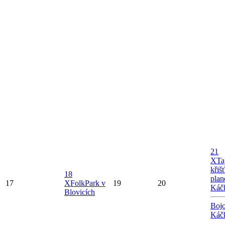
21
X
Ta
křiš
18
plan
17
X
FolkPark v
19
20
Káč
Blovicích
Bojo
Káč