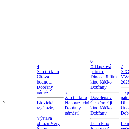
6
4
X
Tlapková
7
X
Letní kino
patrola:
X
XX
Citová
Dinosauří film
VW
hodnota
kino Káčko
202
Dobřany
Dobřany
náměstí
5
Tla
X
Letní kino
Dovolená v
patr
3
Blovické
Neporazitelní
Českém ráji
Dino
vycházky
Dobřany
kino Káčko
kin
náměstí
Dobřany
Dob
Výstava
obrazů Věry
Letní kino
Letn
Šalom
Jurský svět:
veče