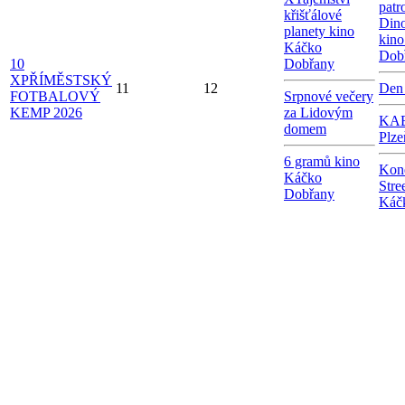
patr
křišťálové
Dino
planety kino
kin
Káčko
Dob
10
Dobřany
X
PŘÍMĚSTSKÝ
11
12
Den
FOTBALOVÝ
Srpnové večery
KEMP 2026
za Lidovým
KAB
domem
Plze
6 gramů kino
Kon
Káčko
Stre
Dobřany
Káč