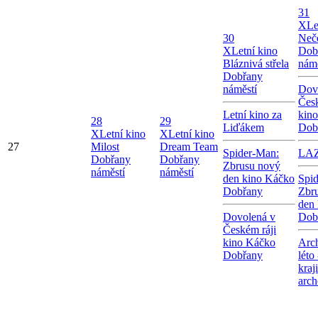
31
X
Le
30
Neče
X
Letní kino
Dob
Bláznivá střela
námě
Dobřany
náměstí
Dov
Česk
Letní kino za
kin
28
29
Liďákem
Dob
X
Letní kino
X
Letní kino
27
Milost
Dream Team
Spider-Man:
LA
Dobřany
Dobřany
Zbrusu nový
náměstí
náměstí
den kino Káčko
Spi
Dobřany
Zbr
den
Dovolená v
Dob
Českém ráji
kino Káčko
Arc
Dobřany
léto
kraj
arch