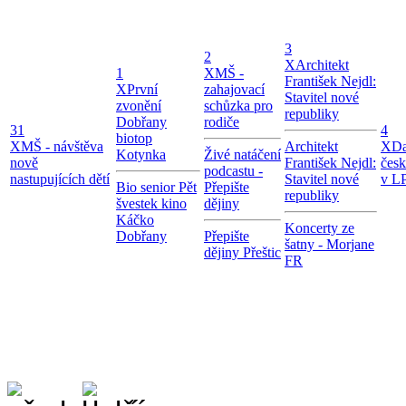
3
2
X
Architekt
1
X
MŠ -
František Nejdl:
X
První
zahajovací
Stavitel nové
zvonění
schůzka pro
republiky
Dobřany
rodiče
31
4
biotop
X
MŠ - návštěva
Architekt
X
Da
Kotynka
Živé natáčení
nově
František Nejdl:
čes
podcastu -
nastupujících dětí
Stavitel nové
v LP
Bio senior Pět
Přepište
republiky
švestek kino
dějiny
Káčko
Koncerty ze
Dobřany
Přepište
šatny - Morjane
dějiny Přeštic
FR