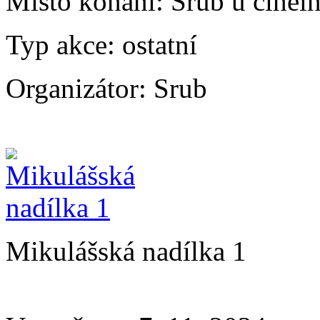
Místo konání:
Srub u cihel
Typ akce:
ostatní
Organizátor:
Srub
Mikulášská nadílka 1