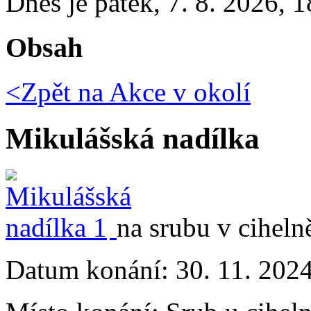
Dnes je
pátek
,
7. 8. 2026
,
1
Obsah
<Zpět na
Akce v okolí
Mikulášská nadílka
na srubu v ciheln
Datum konání:
30. 11. 202