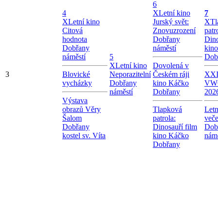
6
4
X
Letní kino
7
X
Letní kino
Jurský svět:
X
Tl
Citová
Znovuzrození
patr
hodnota
Dobřany
Dino
Dobřany
náměstí
kin
náměstí
5
Dob
X
Letní kino
Dovolená v
3
Blovické
Neporazitelní
Českém ráji
XXI.
vycházky
Dobřany
kino Káčko
VW
náměstí
Dobřany
202
Výstava
obrazů Věry
Tlapková
Letn
Šalom
patrola:
veče
Dobřany
Dinosauří film
Dob
kostel sv. Víta
kino Káčko
námě
Dobřany