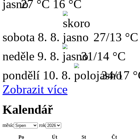
27 °C
16 °C
sobota
8. 8.
27/13 °C
neděle
9. 8.
31/14 °C
pondělí
10. 8.
34/17 
Zobrazit více
Kalendář
měsíc
rok
Po
Út
St
Čt