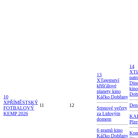
14
X
Tl
13
patr
X
Tajemství
Dino
křišťálové
kin
planety kino
Dob
10
Káčko Dobřany
X
PŘÍMĚSTSKÝ
11
12
Den
FOTBALOVÝ
Srpnové večery
KEMP 2026
za Lidovým
KAB
domem
Plze
6 gramů kino
Kon
Káčko Dobřany