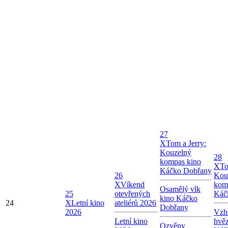
27
X
Tom a Jerry:
Kouzelný
28
kompas kino
X
To
Káčko Dobřany
26
Kou
X
Víkend
kom
Osamělý vlk
25
otevřených
Káč
kino Káčko
24
X
Letní kino
ateliérů 2026
Dobřany
2026
Vzhl
Letní kino
hvě
Ozvěny