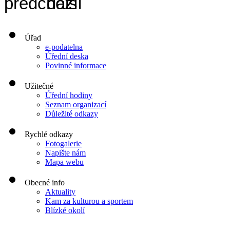
Úřad
e-podatelna
Úřední deska
Povinné informace
Užitečné
Úřední hodiny
Seznam organizací
Důležité odkazy
Rychlé odkazy
Fotogalerie
Napište nám
Mapa webu
Obecné info
Aktuality
Kam za kulturou a sportem
Blízké okolí