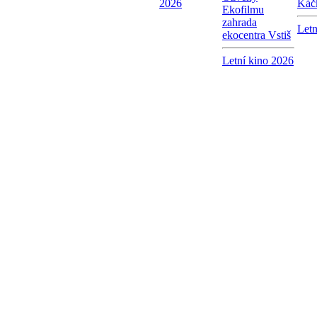
2026
Káč
Ekofilmu
zahrada
Letn
ekocentra Vstiš
Letní kino 2026