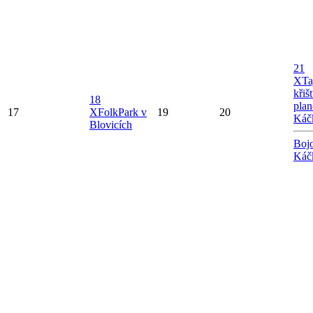
21
X
Ta
křiš
18
plan
17
X
FolkPark v
19
20
Káč
Blovicích
Bojo
Káč