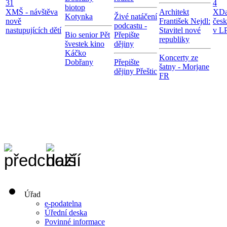
31
4
biotop
X
MŠ - návštěva
Architekt
X
Da
Kotynka
Živé natáčení
nově
František Nejdl:
čes
podcastu -
nastupujících dětí
Stavitel nové
v LP
Bio senior Pět
Přepište
republiky
švestek kino
dějiny
Káčko
Koncerty ze
Dobřany
Přepište
šatny - Morjane
dějiny Přeštic
FR
Úřad
e-podatelna
Úřední deska
Povinné informace