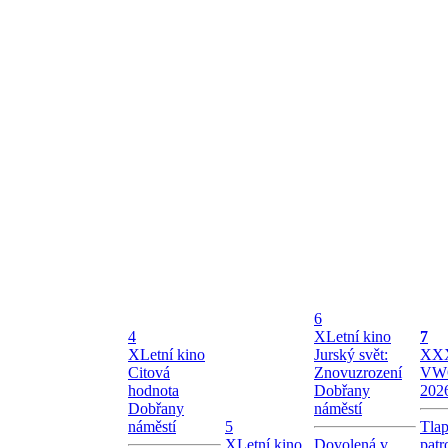
6
4
X
Letní kino
7
X
Letní kino
Jurský svět:
X
XX
Citová
Znovuzrození
VW
hodnota
Dobřany
202
Dobřany
náměstí
náměstí
5
Tla
X
Letní kino
Dovolená v
patr