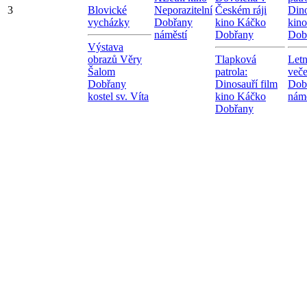
3
Blovické
Neporazitelní
Českém ráji
Dino
vycházky
Dobřany
kino Káčko
kin
náměstí
Dobřany
Dob
Výstava
obrazů Věry
Tlapková
Letn
Šalom
patrola:
veče
Dobřany
Dinosauří film
Dob
kostel sv. Víta
kino Káčko
námě
Dobřany