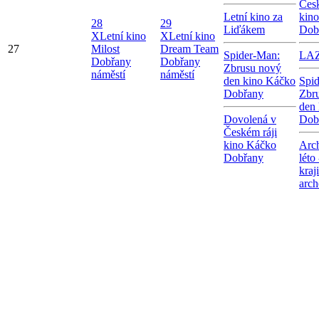
Česk
Letní kino za
kin
28
29
Liďákem
Dob
X
Letní kino
X
Letní kino
27
Milost
Dream Team
Spider-Man:
LA
Dobřany
Dobřany
Zbrusu nový
náměstí
náměstí
den kino Káčko
Spi
Dobřany
Zbr
den
Dovolená v
Dob
Českém ráji
kino Káčko
Arc
Dobřany
léto
kraj
arch