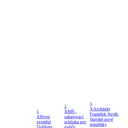
3
2
X
Architekt
1
X
MŠ -
František Nejdl:
X
První
zahajovací
Stavitel nové
zvonění
schůzka pro
republiky
Dobřany
rodiče