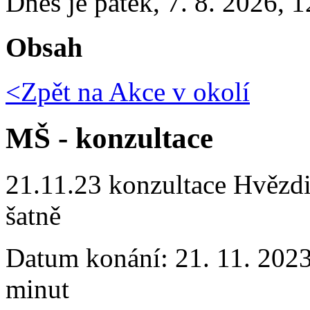
Dnes je
pátek
,
7. 8. 2026
,
1
Obsah
<Zpět na
Akce v okolí
MŠ - konzultace
21.11.23 konzultace Hvězdi
šatně
Datum konání:
21. 11. 202
minut