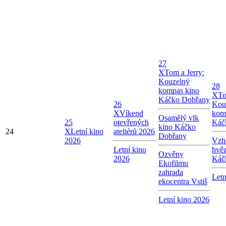
27
X
Tom a Jerry:
Kouzelný
28
kompas kino
X
To
Káčko Dobřany
26
Kou
X
Víkend
kom
Osamělý vlk
25
otevřených
Káč
kino Káčko
24
X
Letní kino
ateliérů 2026
Dobřany
2026
Vzhl
Letní kino
hvě
Ozvěny
2026
Káč
Ekofilmu
zahrada
Letn
ekocentra Vstiš
Letní kino 2026