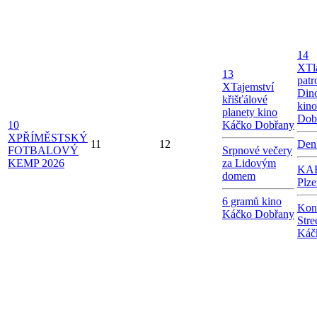
14
X
Tl
13
patr
X
Tajemství
Dino
křišťálové
kin
planety kino
Dob
10
Káčko Dobřany
X
PŘÍMĚSTSKÝ
11
12
Den
FOTBALOVÝ
Srpnové večery
KEMP 2026
za Lidovým
KAB
domem
Plze
6 gramů kino
Kon
Káčko Dobřany
Stre
Káč