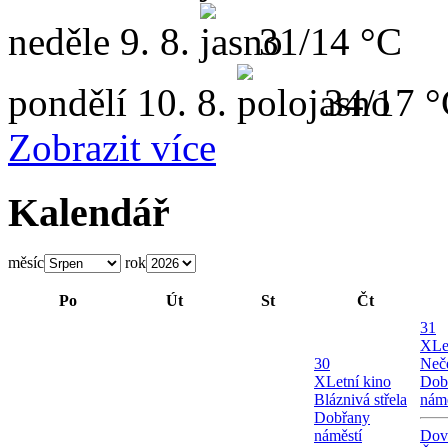
neděle
9. 8.
31/14 °C
pondělí
10. 8.
34/17 
Zobrazit více
Kalendář
měsíc
rok
Po
Út
St
Čt
31
X
Le
30
Neče
X
Letní kino
Dob
Bláznivá střela
námě
Dobřany
náměstí
Dov