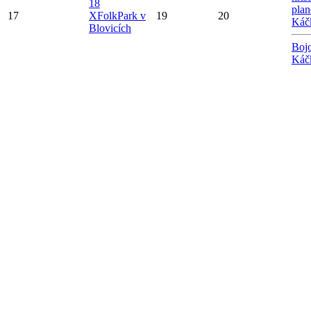
18
plan
17
X
FolkPark v
19
20
Káč
Blovicích
Bojo
Káč