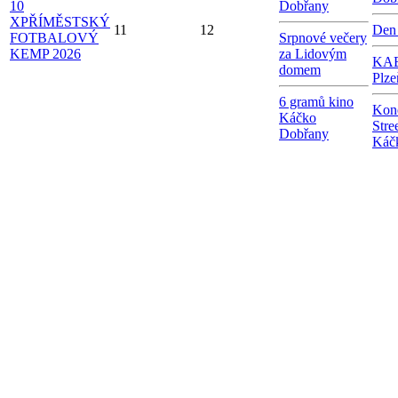
10
Dobřany
X
PŘÍMĚSTSKÝ
11
12
Den
FOTBALOVÝ
Srpnové večery
KEMP 2026
za Lidovým
KAB
domem
Plze
6 gramů kino
Kon
Káčko
Stre
Dobřany
Káč