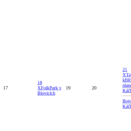
21
X
Ta
křiš
18
plan
17
X
FolkPark v
19
20
Káč
Blovicích
Bojo
Káč