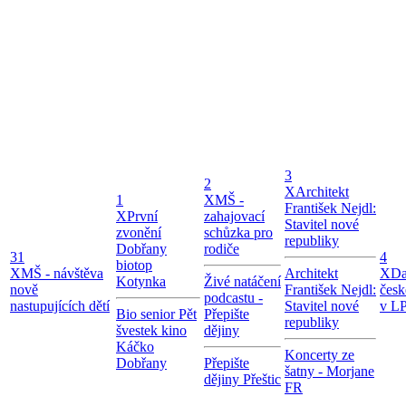
3
2
X
Architekt
1
X
MŠ -
František Nejdl:
X
První
zahajovací
Stavitel nové
zvonění
schůzka pro
republiky
Dobřany
rodiče
31
4
biotop
X
MŠ - návštěva
Architekt
X
Da
Kotynka
Živé natáčení
nově
František Nejdl:
česk
podcastu -
nastupujících dětí
Stavitel nové
v LP
Bio senior Pět
Přepište
republiky
švestek kino
dějiny
Káčko
Koncerty ze
Dobřany
Přepište
šatny - Morjane
dějiny Přeštic
FR