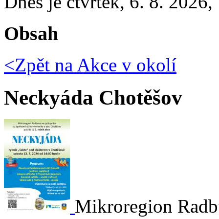
Dnes je
čtvrtek
,
6. 8. 2026
,
Obsah
<Zpět na
Akce v okolí
Neckyáda Chotěšov
Mikroregion Radbu