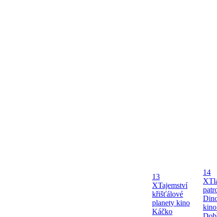
14
13
X
Tl
X
Tajemství
patr
křišťálové
Dino
planety kino
kin
Káčko
Dob