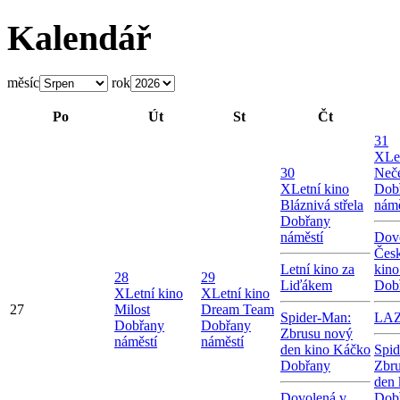
Kalendář
měsíc
rok
Po
Út
St
Čt
31
X
Le
30
Neče
X
Letní kino
Dob
Bláznivá střela
námě
Dobřany
náměstí
Dov
Česk
Letní kino za
kin
28
29
Liďákem
Dob
X
Letní kino
X
Letní kino
27
Milost
Dream Team
Spider-Man:
LA
Dobřany
Dobřany
Zbrusu nový
náměstí
náměstí
den kino Káčko
Spid
Dobřany
Zbr
den 
Dovolená v
Dob