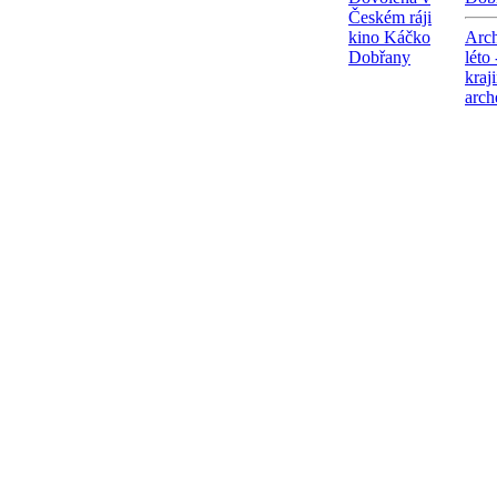
Českém ráji
kino Káčko
Arch
Dobřany
léto
kraj
arch