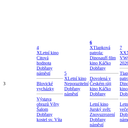
6
4
X
Tlapková
7
X
Letní kino
patrola:
X
XX
Citová
Dinosauří film
VW
hodnota
kino Káčko
202
Dobřany
Dobřany
náměstí
5
Tla
X
Letní kino
Dovolená v
patr
3
Blovické
Neporazitelní
Českém ráji
Dino
vycházky
Dobřany
kino Káčko
kin
náměstí
Dobřany
Dob
Výstava
obrazů Věry
Letní kino
Letn
Šalom
Jurský svět:
veče
Dobřany
Znovuzrození
Dob
kostel sv. Víta
Dobřany
námě
náměstí