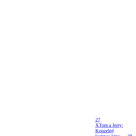
27
X
Tom a Jerry:
Kouzelný