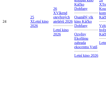
kompas kino
28
Káčko
X
To
26
Dobřany
Kou
X
Víkend
kom
25
otevřených
Osamělý vlk
Káč
24
X
Letní kino
ateliérů 2026
kino Káčko
2026
Dobřany
Vzhl
Letní kino
hvě
2026
Ozvěny
Káč
Ekofilmu
zahrada
Letn
ekocentra Vstiš
Letní kino 2026