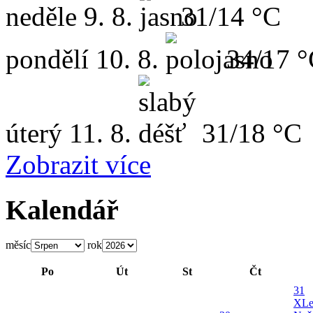
neděle
9. 8.
31/14 °C
pondělí
10. 8.
34/17 
úterý
11. 8.
31/18 °C
Zobrazit více
Kalendář
měsíc
rok
Po
Út
St
Čt
31
X
Le