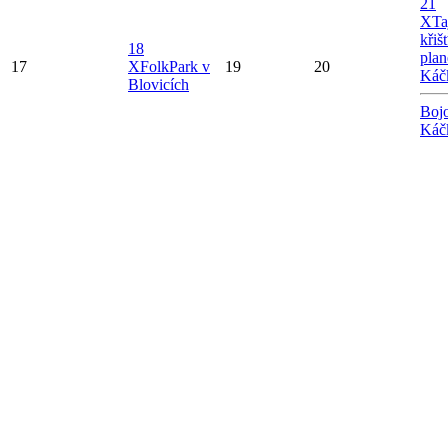
21
X
Ta
křiš
18
plan
17
X
FolkPark v
19
20
Káč
Blovicích
Bojo
Káč