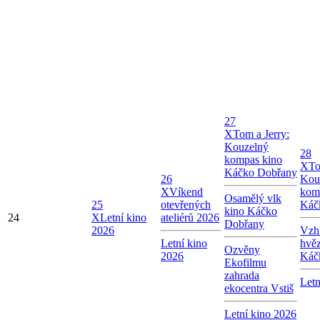
27
X
Tom a Jerry:
Kouzelný
28
kompas kino
X
To
Káčko Dobřany
26
Kou
X
Víkend
kom
Osamělý vlk
25
otevřených
Káč
kino Káčko
24
X
Letní kino
ateliérů 2026
Dobřany
2026
Vzhl
Letní kino
hvě
Ozvěny
2026
Káč
Ekofilmu
zahrada
Letn
ekocentra Vstiš
Letní kino 2026