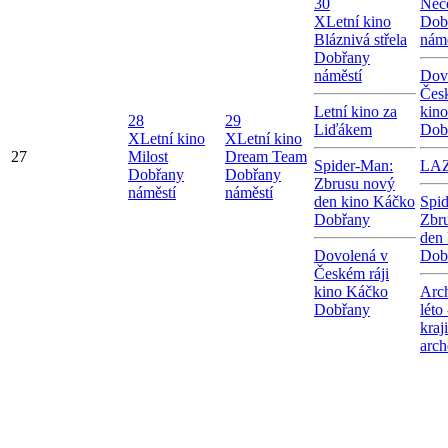
30
Neče
X
Letní kino
Dob
Bláznivá střela
námě
Dobřany
náměstí
Dov
Česk
Letní kino za
kin
28
29
Liďákem
Dob
X
Letní kino
X
Letní kino
27
Milost
Dream Team
Spider-Man:
LA
Dobřany
Dobřany
Zbrusu nový
náměstí
náměstí
den kino Káčko
Spi
Dobřany
Zbr
den
Dovolená v
Dob
Českém ráji
kino Káčko
Arc
Dobřany
léto
kraj
arch