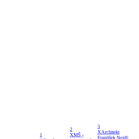
3
2
X
Architekt
1
X
MŠ -
František Nejdl: