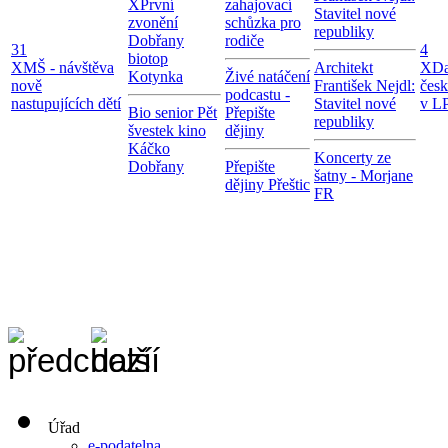
X
První
zahajovací
Stavitel nové
zvonění
schůzka pro
republiky
Dobřany
rodiče
31
4
biotop
X
MŠ - návštěva
Architekt
X
Da
Kotynka
Živé natáčení
nově
František Nejdl:
čes
podcastu -
nastupujících dětí
Stavitel nové
v LP
Bio senior Pět
Přepište
republiky
švestek kino
dějiny
Káčko
Koncerty ze
Dobřany
Přepište
šatny - Morjane
dějiny Přeštic
FR
Úřad
e-podatelna