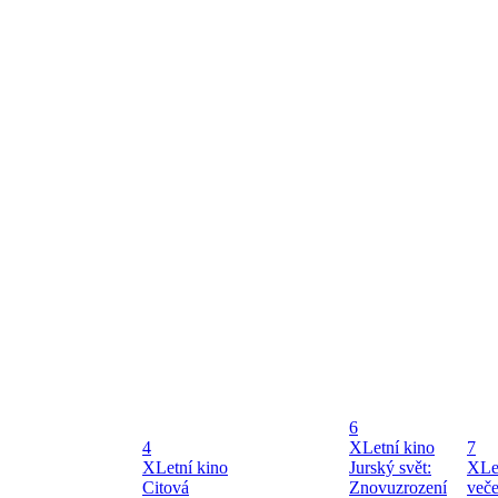
6
4
X
Letní kino
7
X
Letní kino
Jurský svět:
X
Le
Citová
Znovuzrození
veče