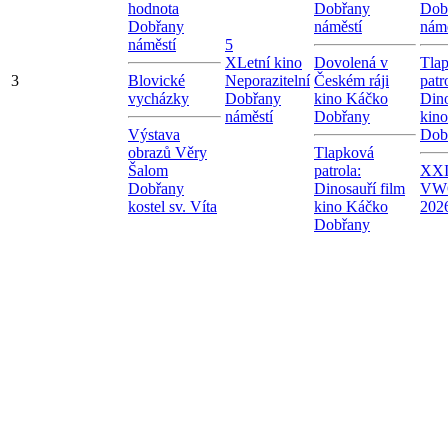
hodnota
Dobřany
Dob
Dobřany
náměstí
námě
náměstí
5
X
Letní kino
Dovolená v
Tla
3
Blovické
Neporazitelní
Českém ráji
patr
vycházky
Dobřany
kino Káčko
Dino
náměstí
Dobřany
kin
Výstava
Dob
obrazů Věry
Tlapková
Šalom
patrola:
XXI.
Dobřany
Dinosauří film
VW
kostel sv. Víta
kino Káčko
202
Dobřany