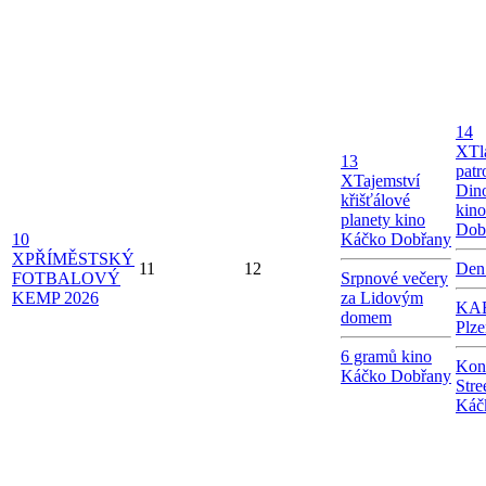
14
X
Tl
13
patr
X
Tajemství
Dino
křišťálové
kin
planety kino
Dob
10
Káčko Dobřany
X
PŘÍMĚSTSKÝ
11
12
Den
FOTBALOVÝ
Srpnové večery
KEMP 2026
za Lidovým
KAB
domem
Plze
6 gramů kino
Kon
Káčko Dobřany
Stre
Káč