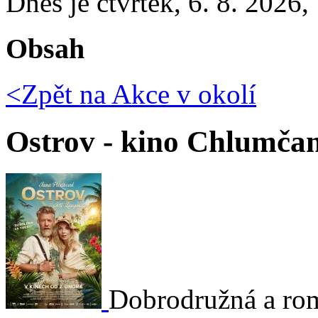
Dnes je
čtvrtek
,
6. 8. 2026
,
Obsah
<Zpět na
Akce v okolí
Ostrov - kino Chlumča
Dobrodružná a ro