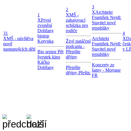
3
2
X
Architekt
1
X
MŠ -
František Nejdl:
X
První
zahajovací
Stavitel nové
zvonění
schůzka pro
republiky
Dobřany
rodiče
31
4
biotop
X
MŠ - návštěva
Architekt
X
Da
Kotynka
Živé natáčení
nově
František Nejdl:
česk
podcastu -
nastupujících dětí
Stavitel nové
v LP
Bio senior Pět
Přepište
republiky
švestek kino
dějiny
Káčko
Koncerty ze
Dobřany
Přepište
šatny - Morjane
dějiny Přeštic
FR