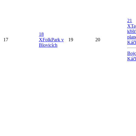
21
X
Ta
křiš
18
plan
17
X
FolkPark v
19
20
Káč
Blovicích
Bojo
Káč