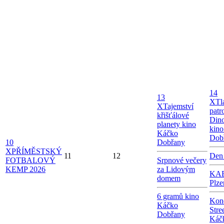
14
13
X
Tl
X
Tajemství
patr
křišťálové
Dino
planety kino
kin
Káčko
Dob
10
Dobřany
X
PŘÍMĚSTSKÝ
11
12
Den
FOTBALOVÝ
Srpnové večery
KEMP 2026
za Lidovým
KAB
domem
Plze
6 gramů kino
Kon
Káčko
Stre
Dobřany
Káč