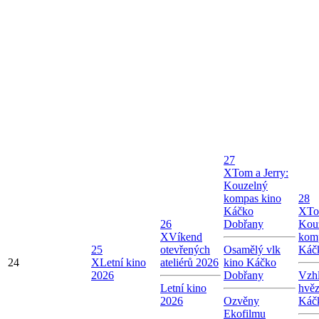
27
X
Tom a Jerry:
Kouzelný
kompas kino
28
Káčko
X
To
26
Dobřany
Kou
X
Víkend
kom
25
otevřených
Osamělý vlk
Káč
24
X
Letní kino
ateliérů 2026
kino Káčko
2026
Dobřany
Vzhl
Letní kino
hvě
2026
Ozvěny
Káč
Ekofilmu