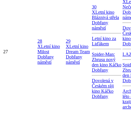
X
Le
30
Neče
X
Letní kino
Dob
Bláznivá střela
námě
Dobřany
náměstí
Dov
Česk
Letní kino za
kin
28
29
Liďákem
Dob
X
Letní kino
X
Letní kino
27
Milost
Dream Team
Spider-Man:
LA
Dobřany
Dobřany
Zbrusu nový
náměstí
náměstí
den kino Káčko
Spid
Dobřany
Zbr
den 
Dovolená v
Dob
Českém ráji
kino Káčko
Arch
Dobřany
léto
kraj
arch