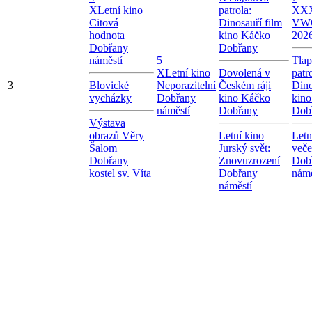
X
Letní kino
patrola:
X
XX
Citová
Dinosauří film
VW
hodnota
kino Káčko
202
Dobřany
Dobřany
náměstí
5
Tla
X
Letní kino
Dovolená v
patr
3
Blovické
Neporazitelní
Českém ráji
Dino
vycházky
Dobřany
kino Káčko
kin
náměstí
Dobřany
Dob
Výstava
obrazů Věry
Letní kino
Letn
Šalom
Jurský svět:
veče
Dobřany
Znovuzrození
Dob
kostel sv. Víta
Dobřany
námě
náměstí