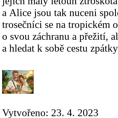
jejich malý letoun ztroskot
a Alice jsou tak nuceni spo
trosečníci se na tropickém 
o svou záchranu a přežití, a
a hledat k sobě cestu zpátk
Vytvořeno: 23. 4. 2023