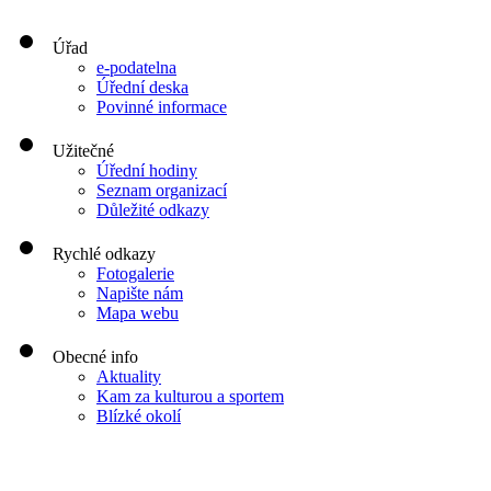
Úřad
e-podatelna
Úřední deska
Povinné informace
Užitečné
Úřední hodiny
Seznam organizací
Důležité odkazy
Rychlé odkazy
Fotogalerie
Napište nám
Mapa webu
Obecné info
Aktuality
Kam za kulturou a sportem
Blízké okolí