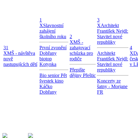
1
3
X
Slavnostní
X
Architekt
zahájení
František Nejdl:
školního roku
2
Stavitel nové
X
MŠ -
republiky
31
První zvonění
zahajovací
4
X
MŠ - návštěva
Dobřany
schůzka pro
Architekt
X
Da
nově
biotop
rodiče
František Nejdl:
čes
nastupujících dětí
Kotynka
Stavitel nové
v LP
Přepište
republiky
Bio senior Pět
dějiny Přeštic
švestek kino
Koncerty ze
Káčko
šatny - Morjane
Dobřany
FR