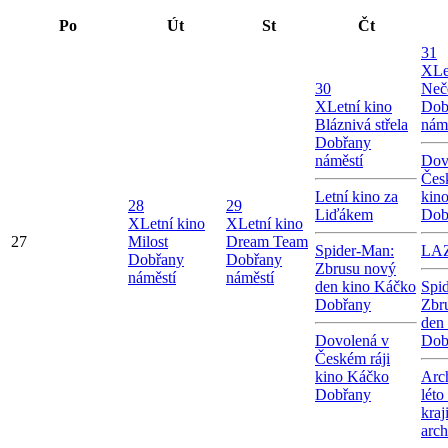
Po
Út
St
Čt
31
X
Le
30
Neč
X
Letní kino
Dob
Bláznivá střela
nám
Dobřany
náměstí
Dov
Čes
Letní kino za
kin
28
29
Liďákem
Dob
X
Letní kino
X
Letní kino
27
Milost
Dream Team
Spider-Man:
LA
Dobřany
Dobřany
Zbrusu nový
náměstí
náměstí
den kino Káčko
Spi
Dobřany
Zbr
den
Dovolená v
Dob
Českém ráji
kino Káčko
Arc
Dobřany
léto
kraj
arc