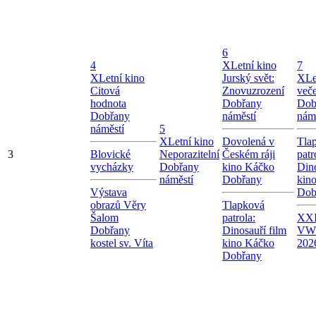
6
4
X
Letní kino
7
X
Letní kino
Jurský svět:
X
Le
Citová
Znovuzrození
več
hodnota
Dobřany
Dob
Dobřany
náměstí
nám
náměstí
5
X
Letní kino
Dovolená v
Tla
3
Blovické
Neporazitelní
Českém ráji
patr
vycházky
Dobřany
kino Káčko
Dino
náměstí
Dobřany
kin
Výstava
Dob
obrazů Věry
Tlapková
Šalom
patrola:
XXI
Dobřany
Dinosauří film
VW
kostel sv. Víta
kino Káčko
202
Dobřany