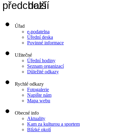
Úřad
e-podatelna
Úřední deska
Povinné informace
Užitečné
Úřední hodiny
Seznam organizací
Důležité odkazy
Rychlé odkazy
Fotogalerie
Napište nám
Mapa webu
Obecné info
Aktuality
Kam za kulturou a sportem
Blízké okolí