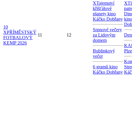
X
Tajemství
X
Tl
křišťálové
patr
planety kino
Dino
Káčko Dobřany
kin
Dob
10
Srpnové večery
X
PŘÍMĚSTSKÝ
11
12
za Lidovým
Den
FOTBALOVÝ
domem
KEMP 2026
KAB
Bublinkový
Plz
večer
Kon
6 gramů kino
Stre
Káčko Dobřany
Káč