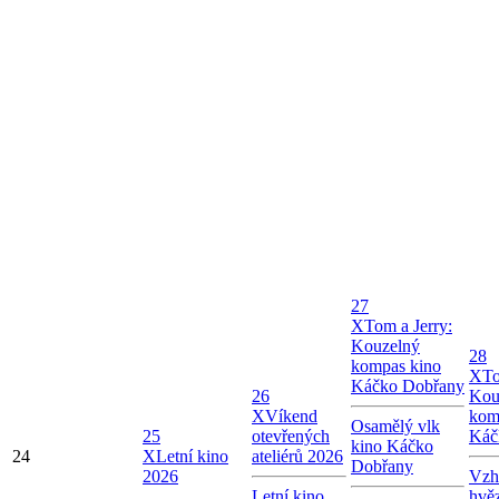
27
X
Tom a Jerry:
Kouzelný
28
kompas kino
X
To
Káčko Dobřany
26
Kou
X
Víkend
kom
Osamělý vlk
25
otevřených
Káč
kino Káčko
24
X
Letní kino
ateliérů 2026
Dobřany
2026
Vzhl
Letní kino
hvě