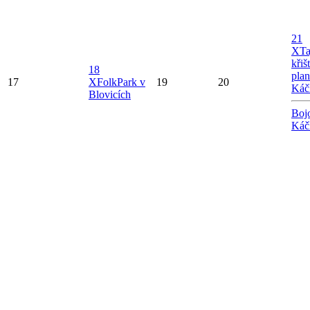
21
X
Ta
křiš
18
plan
17
X
FolkPark v
19
20
Káč
Blovicích
Boj
Káč