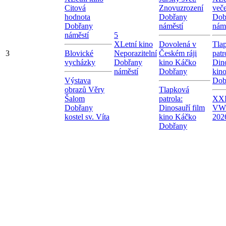
Citová
Znovuzrození
več
hodnota
Dobřany
Dob
Dobřany
náměstí
nám
náměstí
5
X
Letní kino
Dovolená v
Tla
3
Blovické
Neporazitelní
Českém ráji
patr
vycházky
Dobřany
kino Káčko
Dino
náměstí
Dobřany
kin
Výstava
Dob
obrazů Věry
Tlapková
Šalom
patrola:
XXI
Dobřany
Dinosauří film
VW
kostel sv. Víta
kino Káčko
202
Dobřany