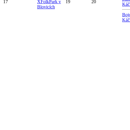
17
X
FolkPark v
19
20
Káč
Blovicích
Boj
Káč