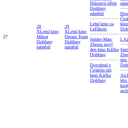
Bláznivá střela
nám
Dobřany
náměstí
Dov
Čes
Letní kino za
kin
28
29
Liďákem
Dob
X
Letní kino
X
Letní kino
27
Milost
Dream Team
Spider-Man:
LA
Dobřany
Dobřany
Zbrusu nový
náměstí
náměstí
den kino Káčko
Spi
Dobřany
Zbr
den
Dovolená v
Dob
Českém ráji
kino Káčko
Arc
Dobřany
léto
kraj
arc