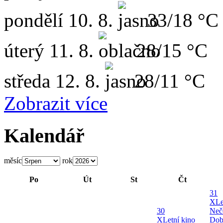
pondělí
10. 8.
33/18 °C
úterý
11. 8.
28/15 °C
středa
12. 8.
28/11 °C
Zobrazit více
Kalendář
měsíc
rok
Po
Út
St
Čt
31
X
Le
30
Neč
X
Letní kino
Dob