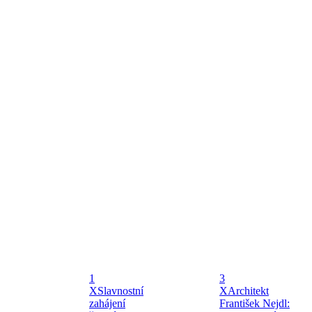
1
3
X
Slavnostní
X
Architekt
zahájení
František Nejdl: