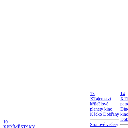
13
14
X
Tajemství
X
Tl
křišťálové
patr
planety kino
Dino
Káčko Dobřany
kin
Dob
10
Srpnové večery
X
PŘÍMĚSTSKÝ