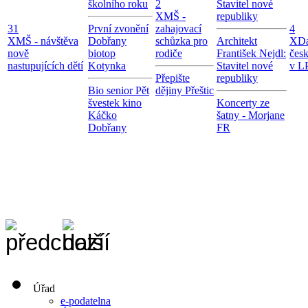
školního roku
2
Stavitel nové
X
MŠ -
republiky
31
První zvonění
zahajovací
4
X
MŠ - návštěva
Dobřany
schůzka pro
Architekt
X
Da
nově
biotop
rodiče
František Nejdl:
čes
nastupujících dětí
Kotynka
Stavitel nové
v LP
Přepište
republiky
Bio senior Pět
dějiny Přeštic
švestek kino
Koncerty ze
Káčko
šatny - Morjane
Dobřany
FR
Úřad
e-podatelna