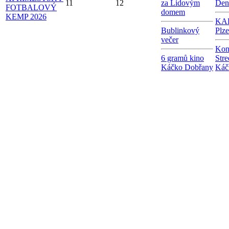
11
12
za Lidovým
Den
FOTBALOVÝ
domem
KEMP 2026
KAB
Bublinkový
Plz
večer
Kon
6 gramů kino
Stre
Káčko Dobřany
Káč