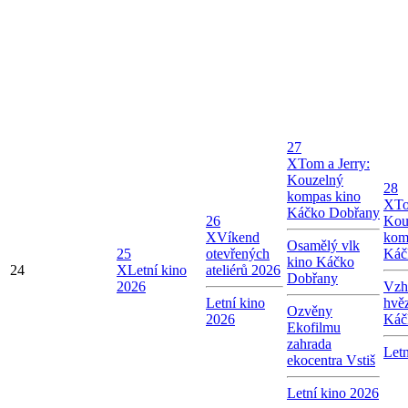
27
X
Tom a Jerry:
Kouzelný
28
kompas kino
X
To
Káčko Dobřany
26
Kou
X
Víkend
kom
Osamělý vlk
25
otevřených
Káč
kino Káčko
24
X
Letní kino
ateliérů 2026
Dobřany
2026
Vzhl
Letní kino
hvě
Ozvěny
2026
Káč
Ekofilmu
zahrada
Letn
ekocentra Vstiš
Letní kino 2026