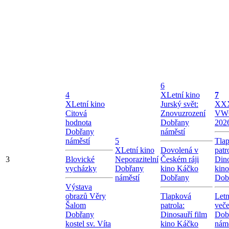
6
4
X
Letní kino
7
X
Letní kino
Jurský svět:
X
XX
Citová
Znovuzrození
VW
hodnota
Dobřany
202
Dobřany
náměstí
náměstí
5
Tla
X
Letní kino
Dovolená v
patr
3
Blovické
Neporazitelní
Českém ráji
Dino
vycházky
Dobřany
kino Káčko
kin
náměstí
Dobřany
Dob
Výstava
obrazů Věry
Tlapková
Letn
Šalom
patrola:
veče
Dobřany
Dinosauří film
Dob
kostel sv. Víta
kino Káčko
námě