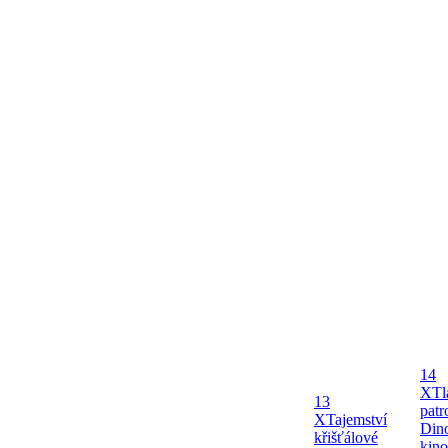
14
X
Tl
13
patr
X
Tajemství
Dino
křišťálové
kin