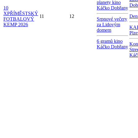
planety kino
Dob
10
Káčko Dobřany
X
PŘÍMĚSTSKÝ
11
12
Den
FOTBALOVÝ
Srpnové večery
KEMP 2026
za Lidovým
KAB
domem
Plze
6 gramů kino
Kon
Káčko Dobřany
Stre
Káč