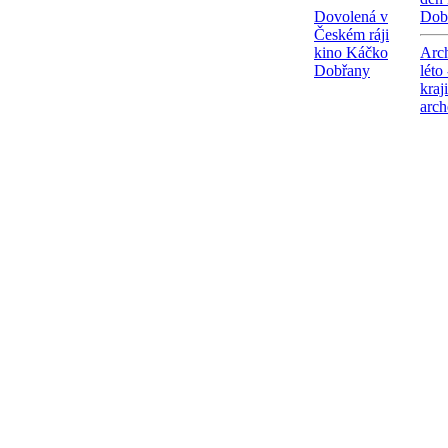
Dovolená v
Dob
Českém ráji
kino Káčko
Arc
Dobřany
léto
kraj
arch