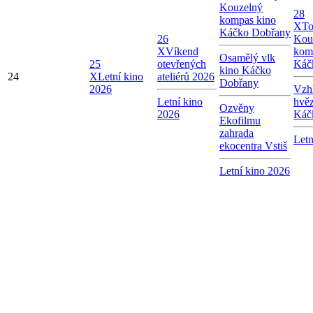
Kouzelný
28
kompas kino
X
To
Káčko Dobřany
26
Kou
X
Víkend
kom
Osamělý vlk
25
otevřených
Káč
kino Káčko
24
X
Letní kino
ateliérů 2026
Dobřany
2026
Vzhl
Letní kino
hvě
Ozvěny
2026
Káč
Ekofilmu
zahrada
Letn
ekocentra Vstiš
Letní kino 2026