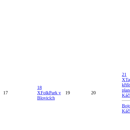
21
X
Ta
křiš
18
plan
17
X
FolkPark v
19
20
Káč
Blovicích
Bojo
Káč