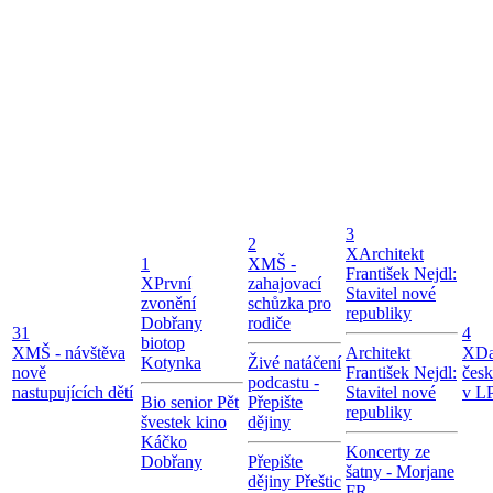
3
2
X
Architekt
1
X
MŠ -
František Nejdl:
X
První
zahajovací
Stavitel nové
zvonění
schůzka pro
republiky
Dobřany
rodiče
31
4
biotop
X
MŠ - návštěva
Architekt
X
Da
Kotynka
Živé natáčení
nově
František Nejdl:
čes
podcastu -
nastupujících dětí
Stavitel nové
v LP
Bio senior Pět
Přepište
republiky
švestek kino
dějiny
Káčko
Koncerty ze
Dobřany
Přepište
šatny - Morjane
dějiny Přeštic
FR