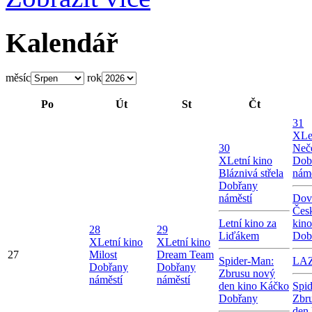
Kalendář
měsíc
rok
Po
Út
St
Čt
31
X
Le
30
Neče
X
Letní kino
Dob
Bláznivá střela
námě
Dobřany
náměstí
Dov
Česk
Letní kino za
kin
28
29
Liďákem
Dob
X
Letní kino
X
Letní kino
27
Milost
Dream Team
Spider-Man:
LA
Dobřany
Dobřany
Zbrusu nový
náměstí
náměstí
den kino Káčko
Spi
Dobřany
Zbr
den