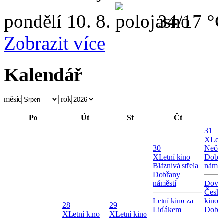
pondělí
10. 8.
34/17 
Zobrazit více
Kalendář
měsíc
rok
Po
Út
St
Čt
31
X
Le
30
Neče
X
Letní kino
Dob
Bláznivá střela
námě
Dobřany
náměstí
Dov
Česk
Letní kino za
kin
28
29
Liďákem
Dob
X
Letní kino
X
Letní kino