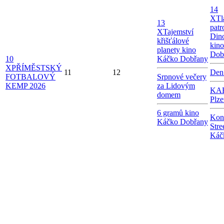
14
X
Tl
13
patr
X
Tajemství
Dino
křišťálové
kin
planety kino
Dob
10
Káčko Dobřany
X
PŘÍMĚSTSKÝ
11
12
Den
FOTBALOVÝ
Srpnové večery
KEMP 2026
za Lidovým
KAB
domem
Plze
6 gramů kino
Kon
Káčko Dobřany
Stre
Káč