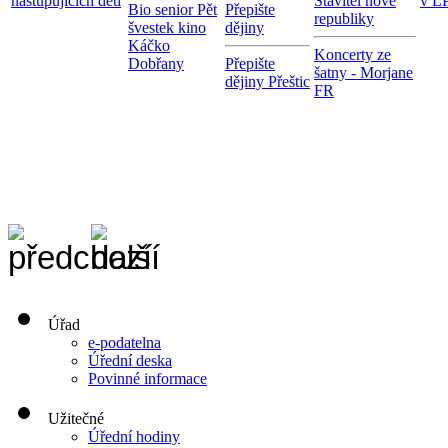
nastupujících dětí
Stavitel nové
v LP
Bio senior Pět
Přepište
republiky
švestek kino
dějiny
Káčko
Koncerty ze
Dobřany
Přepište
šatny - Morjane
dějiny Přeštic
FR
Úřad
e-podatelna
Úřední deska
Povinné informace
Užitečné
Úřední hodiny