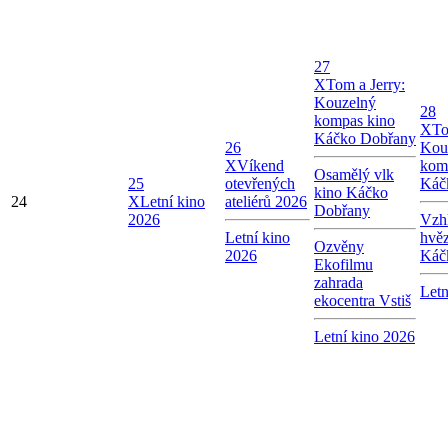
27
X
Tom a Jerry:
Kouzelný
28
kompas kino
X
To
Káčko Dobřany
26
Kou
X
Víkend
kom
Osamělý vlk
25
otevřených
Káč
kino Káčko
24
X
Letní kino
ateliérů 2026
Dobřany
2026
Vzhl
Letní kino
hvě
Ozvěny
2026
Káč
Ekofilmu
zahrada
Letn
ekocentra Vstiš
Letní kino 2026