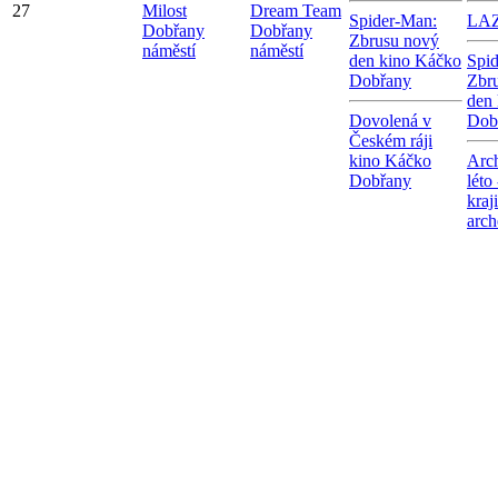
27
Milost
Dream Team
Spider-Man:
LA
Dobřany
Dobřany
Zbrusu nový
náměstí
náměstí
den kino Káčko
Spi
Dobřany
Zbr
den
Dovolená v
Dob
Českém ráji
kino Káčko
Arc
Dobřany
léto
kraj
arch