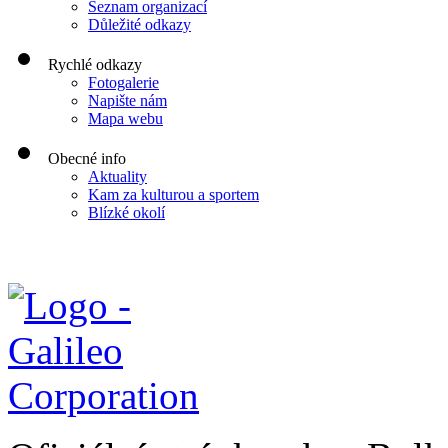
Seznam organizací
Důležité odkazy
Rychlé odkazy
Fotogalerie
Napište nám
Mapa webu
Obecné info
Aktuality
Kam za kulturou a sportem
Blízké okolí