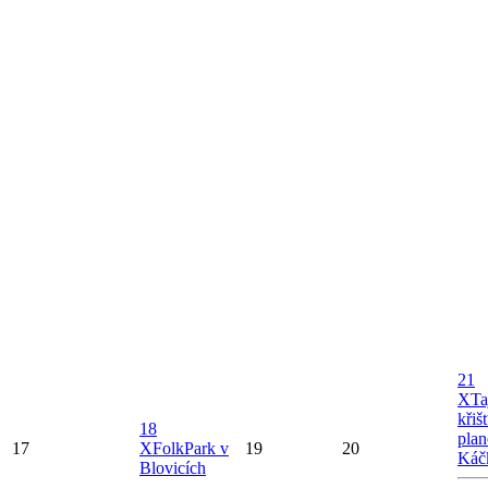
21
X
Ta
křiš
18
plan
17
X
FolkPark v
19
20
Káč
Blovicích