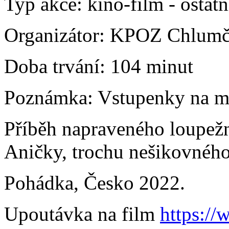
Typ akce:
kino-film
-
ostatn
Organizátor:
KPOZ Chlumč
Doba trvání:
104 minut
Poznámka:
Vstupenky na mí
Příběh napraveného loupežn
Aničky, trochu nešikovného 
Pohádka, Česko 2022.
Upoutávka na film
https:/