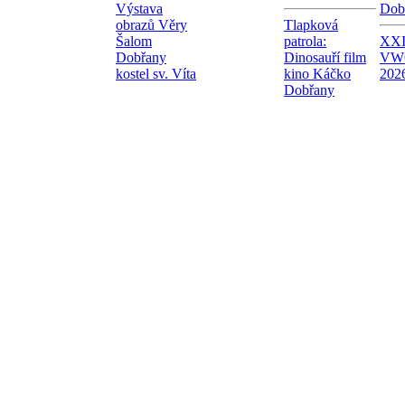
Výstava
Dob
obrazů Věry
Tlapková
Šalom
patrola:
XXI.
Dobřany
Dinosauří film
VW
kostel sv. Víta
kino Káčko
202
Dobřany