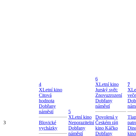
6
4
X
Letní kino
7
X
Letní kino
Jurský svět:
X
Le
Citová
Znovuzrození
veče
hodnota
Dobřany
Dob
Dobřany
náměstí
námě
náměstí
5
X
Letní kino
Dovolená v
Tla
3
Blovické
Neporazitelní
Českém ráji
patr
vycházky
Dobřany
kino Káčko
Dino
náměstí
Dobřany
kin