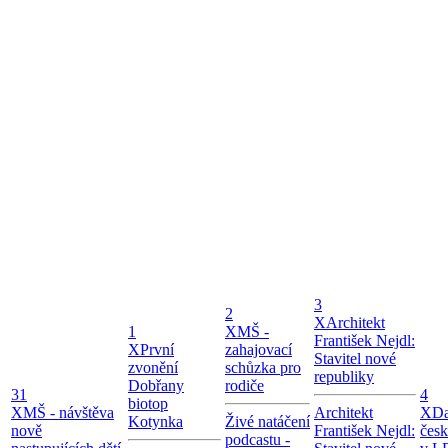
3
2
X
Architekt
1
X
MŠ -
František Nejdl:
X
První
zahajovací
Stavitel nové
zvonění
schůzka pro
republiky
Dobřany
rodiče
31
4
biotop
X
MŠ - návštěva
Architekt
X
Da
Kotynka
Živé natáčení
nově
František Nejdl:
čes
podcastu -