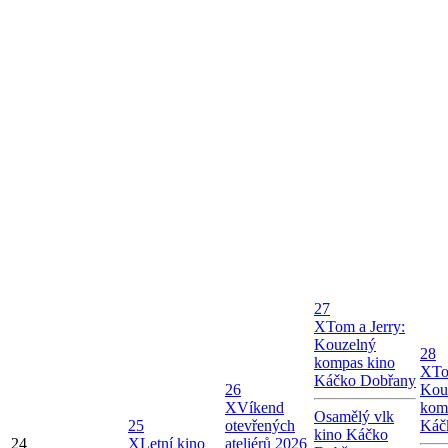
27
X
Tom a Jerry:
Kouzelný
28
kompas kino
X
To
Káčko Dobřany
26
Kou
X
Víkend
kom
Osamělý vlk
25
otevřených
Káč
kino Káčko
24
X
Letní kino
ateliérů 2026