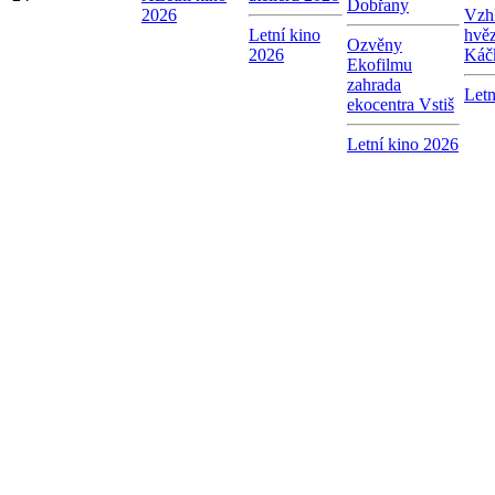
Dobřany
2026
Vzhl
Letní kino
hvě
Ozvěny
2026
Káč
Ekofilmu
zahrada
Letn
ekocentra Vstiš
Letní kino 2026