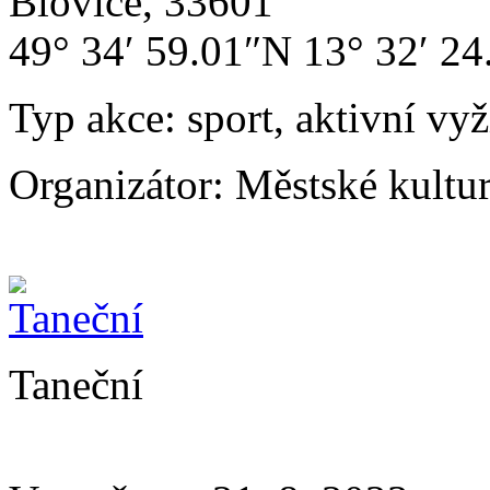
Blovice, 33601
49° 34′ 59.01″N 13° 32′ 2
Typ akce:
sport, aktivní vyž
Organizátor:
Městské kultu
Taneční