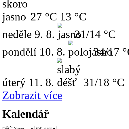
27 °C
13 °C
neděle
9. 8.
31/14 °C
pondělí
10. 8.
34/17 
úterý
11. 8.
31/18 °C
Zobrazit více
Kalendář
měsíc
rok