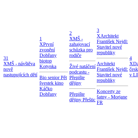
3
2
X
Architekt
1
X
MŠ -
František Nejdl:
X
První
zahajovací
Stavitel nové
zvonění
schůzka pro
republiky
Dobřany
rodiče
31
4
biotop
X
MŠ - návštěva
Architekt
X
Da
Kotynka
Živé natáčení
nově
František Nejdl:
čes
podcastu -
nastupujících dětí
Stavitel nové
v LP
Bio senior Pět
Přepište
republiky
švestek kino
dějiny
Káčko
Koncerty ze
Dobřany
Přepište
šatny - Morjane
dějiny Přeštic
FR