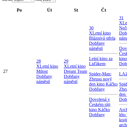
Po
Út
St
Čt
31
X
Le
30
Neče
X
Letní kino
Dob
Bláznivá střela
námě
Dobřany
náměstí
Dov
Česk
Letní kino za
kin
28
29
Liďákem
Dob
X
Letní kino
X
Letní kino
27
Milost
Dream Team
Spider-Man:
LA
Dobřany
Dobřany
Zbrusu nový
náměstí
náměstí
den kino Káčko
Spi
Dobřany
Zbr
den
Dovolená v
Dob
Českém ráji
kino Káčko
Arc
Dobřany
léto
kraj
arch