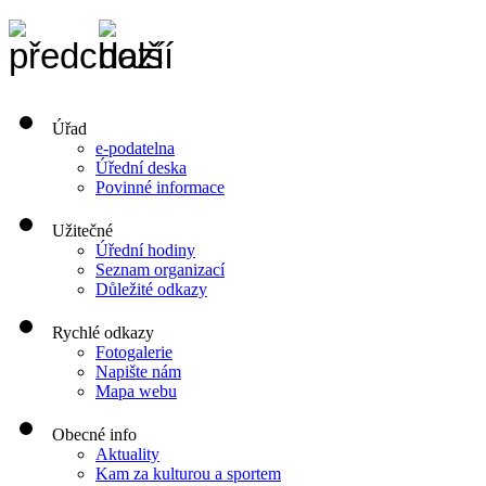
Úřad
e-podatelna
Úřední deska
Povinné informace
Užitečné
Úřední hodiny
Seznam organizací
Důležité odkazy
Rychlé odkazy
Fotogalerie
Napište nám
Mapa webu
Obecné info
Aktuality
Kam za kulturou a sportem