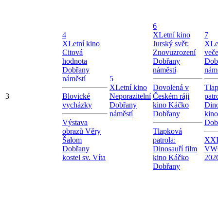
6
4
X
Letní kino
7
X
Letní kino
Jurský svět:
X
Le
Citová
Znovuzrození
veče
hodnota
Dobřany
Dob
Dobřany
náměstí
námě
náměstí
5
X
Letní kino
Dovolená v
Tla
3
Blovické
Neporazitelní
Českém ráji
patr
vycházky
Dobřany
kino Káčko
Dino
náměstí
Dobřany
kin
Výstava
Dob
obrazů Věry
Tlapková
Šalom
patrola:
XXI.
Dobřany
Dinosauří film
VW
kostel sv. Víta
kino Káčko
202
Dobřany