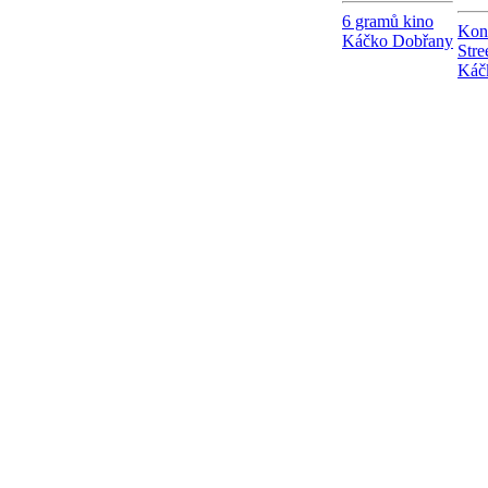
6 gramů kino
Kon
Káčko Dobřany
Stre
Káč