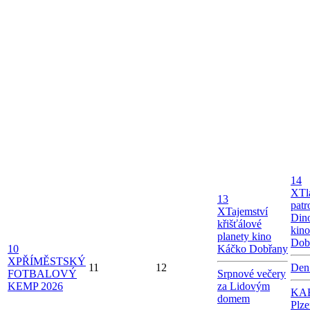
14
X
Tl
13
patr
X
Tajemství
Dino
křišťálové
kin
planety kino
Dob
10
Káčko Dobřany
X
PŘÍMĚSTSKÝ
11
12
Den
FOTBALOVÝ
Srpnové večery
KEMP 2026
za Lidovým
KAB
domem
Plze