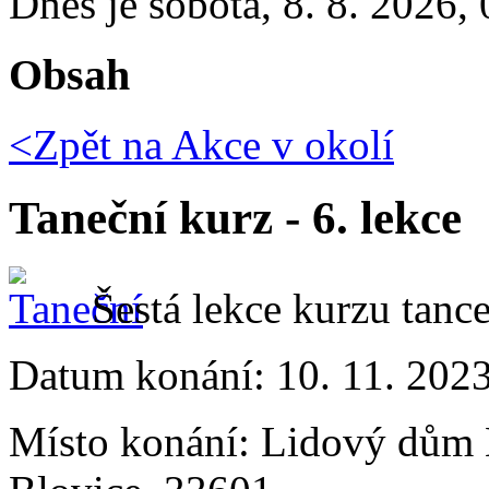
Dnes je
sobota
,
8. 8. 2026
,
Obsah
<Zpět na
Akce v okolí
Taneční kurz - 6. lekce
Šestá lekce kurzu tanc
Datum konání:
10. 11. 202
Místo konání:
Lidový dům 