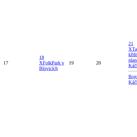
21
X
Ta
křiš
18
plan
17
X
FolkPark v
19
20
Káč
Blovicích
Bojo
Káč