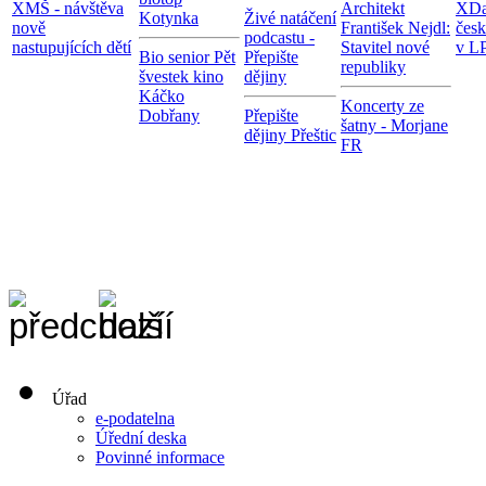
X
MŠ - návštěva
Architekt
X
Da
Kotynka
Živé natáčení
nově
František Nejdl:
čes
podcastu -
nastupujících dětí
Stavitel nové
v LP
Bio senior Pět
Přepište
republiky
švestek kino
dějiny
Káčko
Koncerty ze
Dobřany
Přepište
šatny - Morjane
dějiny Přeštic
FR
Úřad
e-podatelna
Úřední deska
Povinné informace