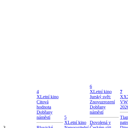
6
4
X
Letní kino
7
X
Letní kino
Jurský svět:
X
XX
Citová
Znovuzrození
VW
hodnota
Dobřany
202
Dobřany
náměstí
náměstí
5
Tla
X
Letní kino
Dovolená v
patr
3
Blovické
Neporazitelní
Českém ráji
Dino