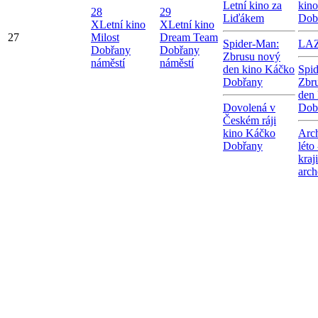
Letní kino za
kin
28
29
Liďákem
Dob
X
Letní kino
X
Letní kino
27
Milost
Dream Team
Spider-Man:
LA
Dobřany
Dobřany
Zbrusu nový
náměstí
náměstí
den kino Káčko
Spi
Dobřany
Zbr
den
Dovolená v
Dob
Českém ráji
kino Káčko
Arc
Dobřany
léto
kraj
arch