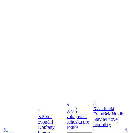
3
2
X
Architekt
1
X
MŠ -
František Nejdl:
X
První
zahajovací
Stavitel nové
zvonění
schůzka pro
republiky
Dobřany
rodiče
31
4
biotop