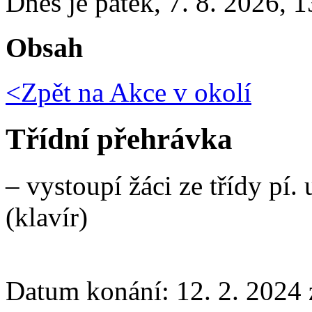
Dnes je
pátek
,
7. 8. 2026
,
1
Obsah
<Zpět na
Akce v okolí
Třídní přehrávka
– vystoupí žáci ze třídy pí
(klavír)
Datum konání:
12. 2. 2024