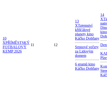
14
X
Tl
13
patr
X
Tajemství
Dino
křišťálové
kin
planety kino
Dob
10
Káčko Dobřany
X
PŘÍMĚSTSKÝ
11
12
Den
FOTBALOVÝ
Srpnové večery
KEMP 2026
za Lidovým
KAB
domem
Plze
6 gramů kino
Kon
Káčko Dobřany
Stre
Káč