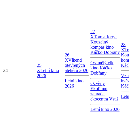
27
X
Tom a Jerry:
Kouzelný
28
kompas kino
X
To
Káčko Dobřany
26
Kou
X
Víkend
kom
Osamělý vlk
25
otevřených
Káč
kino Káčko
24
X
Letní kino
ateliérů 2026
Dobřany
2026
Vzhl
Letní kino
hvě
Ozvěny
2026
Káč
Ekofilmu
zahrada
Letn
ekocentra Vstiš
Letní kino 2026