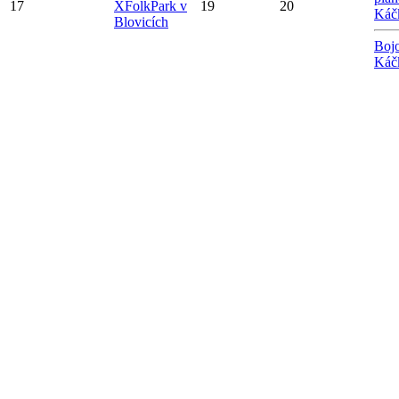
17
X
FolkPark v
19
20
Káč
Blovicích
Bojo
Káč