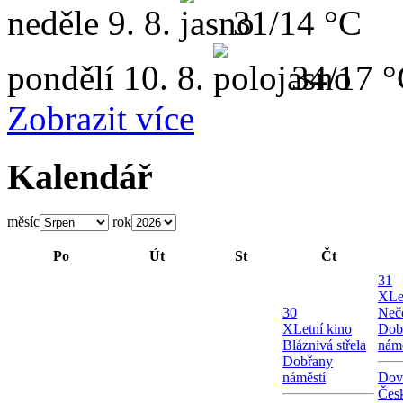
neděle
9. 8.
31/14 °C
pondělí
10. 8.
34/17 
Zobrazit více
Kalendář
měsíc
rok
Po
Út
St
Čt
31
X
Le
30
Neče
X
Letní kino
Dob
Bláznivá střela
námě
Dobřany
náměstí
Dov
Česk