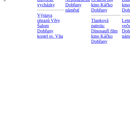
vycházky
Dobřany
kino Káčko
kin
náměstí
Dobřany
Dob
Výstava
obrazů Věry
Tlapková
Letn
Šalom
patrola:
veče
Dobřany
Dinosauří film
Dob
kostel sv. Víta
kino Káčko
námě
Dobřany