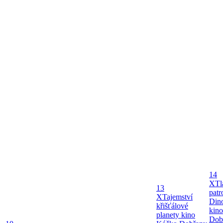
14
X
Tl
13
patr
X
Tajemství
Dino
křišťálové
kin
planety kino
Dob