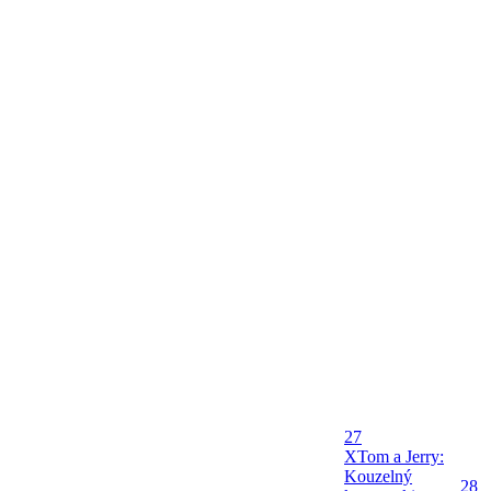
27
X
Tom a Jerry:
Kouzelný
28