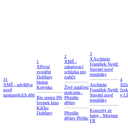
3
2
X
Architekt
1
X
MŠ -
František Nejdl:
X
První
zahajovací
Stavitel nové
zvonění
schůzka pro
republiky
Dobřany
rodiče
31
4
biotop
X
MŠ - návštěva
Architekt
X
Da
Kotynka
Živé natáčení
nově
František Nejdl:
čes
podcastu -
nastupujících dětí
Stavitel nové
v LP
Bio senior Pět
Přepište
republiky
švestek kino
dějiny
Káčko
Koncerty ze
Dobřany
Přepište
šatny - Morjane
dějiny Přeštic
FR