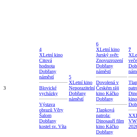
6
4
X
Letní kino
7
X
Letní kino
Jurský svět:
X
Le
Citová
Znovuzrození
veče
hodnota
Dobřany
Dob
Dobřany
náměstí
námě
náměstí
5
X
Letní kino
Dovolená v
Tla
3
Blovické
Neporazitelní
Českém ráji
patr
vycházky
Dobřany
kino Káčko
Dino
náměstí
Dobřany
kin
Výstava
Dob
obrazů Věry
Tlapková
Šalom
patrola:
XXI.
Dobřany
Dinosauří film
VW
kostel sv. Víta
kino Káčko
202
Dobřany