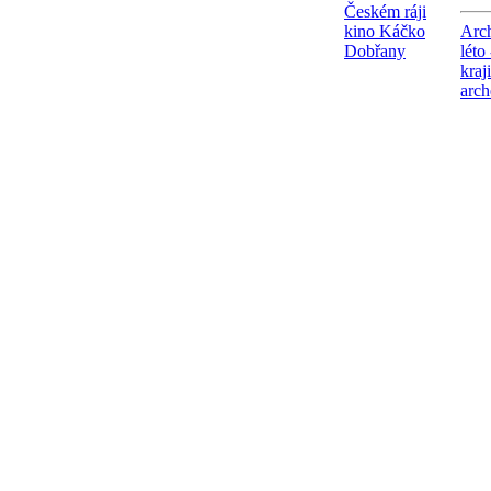
Českém ráji
kino Káčko
Arc
Dobřany
léto
kraj
arch