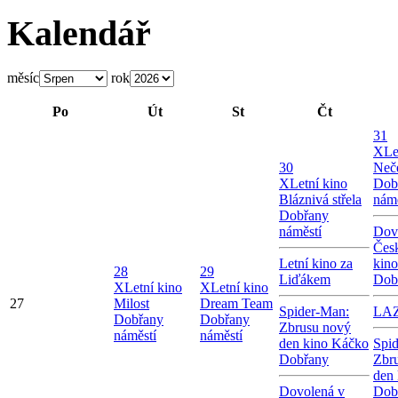
Kalendář
měsíc
rok
Po
Út
St
Čt
31
X
Le
30
Neče
X
Letní kino
Dob
Bláznivá střela
námě
Dobřany
náměstí
Dov
Česk
Letní kino za
kin
28
29
Liďákem
Dob
X
Letní kino
X
Letní kino
27
Milost
Dream Team
Spider-Man:
LA
Dobřany
Dobřany
Zbrusu nový
náměstí
náměstí
den kino Káčko
Spi
Dobřany
Zbr
den
Dovolená v
Dob