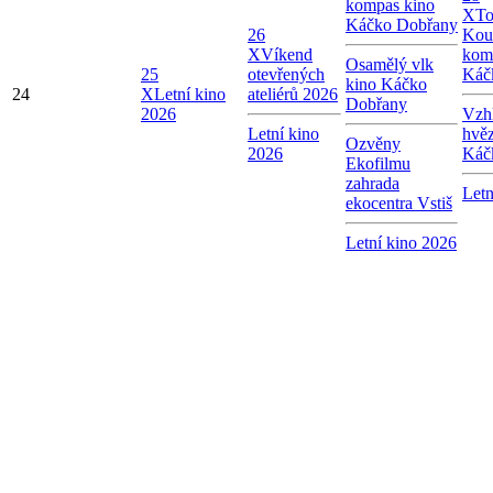
kompas kino
X
To
Káčko Dobřany
26
Kou
X
Víkend
kom
Osamělý vlk
25
otevřených
Káč
kino Káčko
24
X
Letní kino
ateliérů 2026
Dobřany
2026
Vzhl
Letní kino
hvě
Ozvěny
2026
Káč
Ekofilmu
zahrada
Letn
ekocentra Vstiš
Letní kino 2026