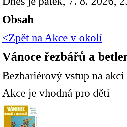
Dnes je
pátek
,
7. 8. 2026
,
2
Obsah
<Zpět na
Akce v okolí
Vánoce řezbářů a betl
Bezbariérový vstup na akci
Akce je vhodná pro děti