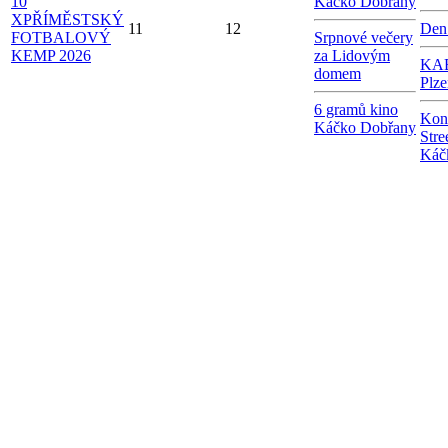
10
Káčko Dobřany
X
PŘÍMĚSTSKÝ
11
12
Den
FOTBALOVÝ
Srpnové večery
KEMP 2026
za Lidovým
KAB
domem
Plze
6 gramů kino
Kon
Káčko Dobřany
Stre
Káč