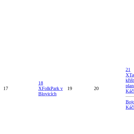
21
X
Ta
křiš
18
plan
17
X
FolkPark v
19
20
Káč
Blovicích
Bojo
Káč