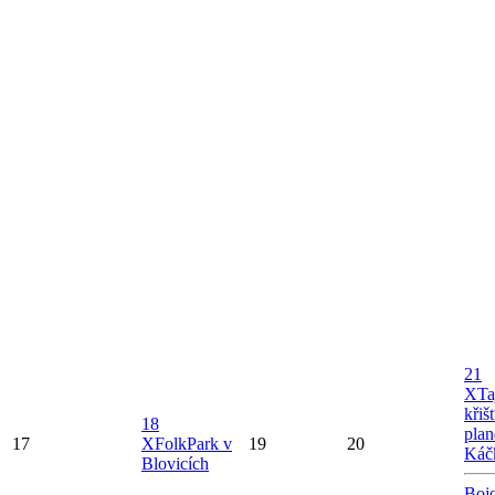
21
X
Ta
křiš
18
plan
17
X
FolkPark v
19
20
Káč
Blovicích
Bojo