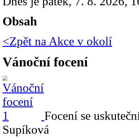
Dnes je
pátek
,
7. 8. 2026
,
1
Obsah
<Zpět na
Akce v okolí
Vánoční focení
Focení se uskutečn
Supíková