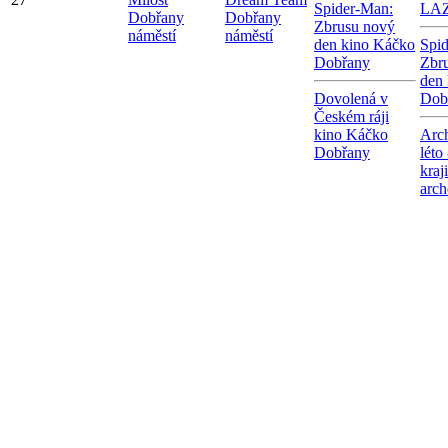
Spider-Man:
LA
Dobřany
Dobřany
Zbrusu nový
náměstí
náměstí
den kino Káčko
Spi
Dobřany
Zbr
den
Dovolená v
Dob
Českém ráji
kino Káčko
Arc
Dobřany
léto
kraj
arch