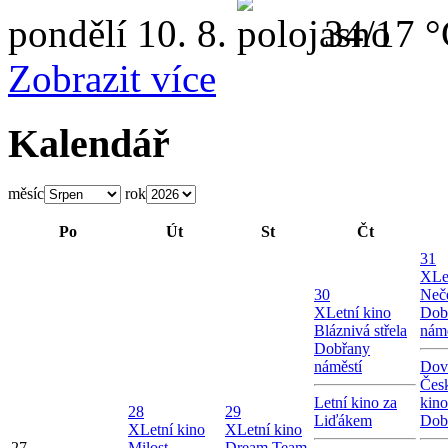
pondělí
10. 8.
34/17 
Zobrazit více
Kalendář
měsíc
rok
Po
Út
St
Čt
31
X
Le
30
Neče
X
Letní kino
Dob
Bláznivá střela
námě
Dobřany
náměstí
Dov
Česk
Letní kino za
kin
28
29
Liďákem
Dob
X
Letní kino
X
Letní kino
27
Milost
Dream Team