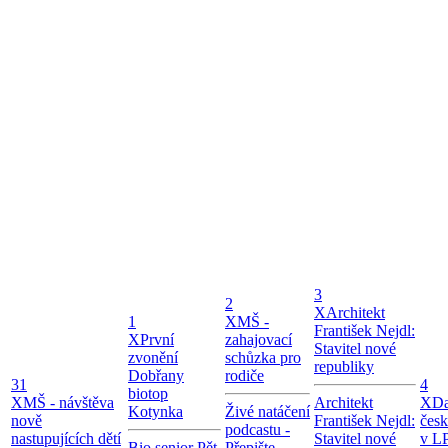
3
2
X
Architekt
1
X
MŠ -
František Nejdl:
X
První
zahajovací
Stavitel nové
zvonění
schůzka pro
republiky
Dobřany
rodiče
31
4
biotop
X
MŠ - návštěva
Architekt
X
Da
Kotynka
Živé natáčení
nově
František Nejdl:
čes
podcastu -
nastupujících dětí
Stavitel nové
v LP
Bio senior Pět
Přepište