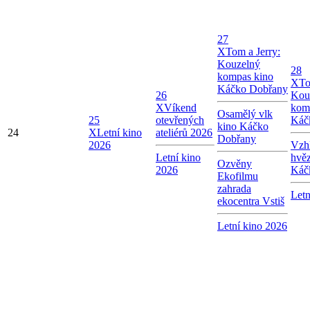
27
X
Tom a Jerry:
Kouzelný
28
kompas kino
X
To
Káčko Dobřany
26
Kou
X
Víkend
kom
Osamělý vlk
25
otevřených
Káč
kino Káčko
24
X
Letní kino
ateliérů 2026
Dobřany
2026
Vzhl
Letní kino
hvě
Ozvěny
2026
Káč
Ekofilmu
zahrada
Letn
ekocentra Vstiš
Letní kino 2026