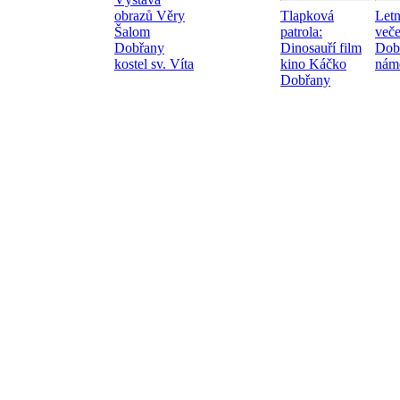
obrazů Věry
Tlapková
Letn
Šalom
patrola:
veče
Dobřany
Dinosauří film
Dob
kostel sv. Víta
kino Káčko
námě
Dobřany