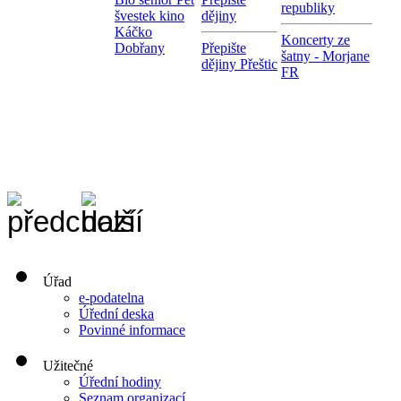
republiky
švestek kino
dějiny
Káčko
Koncerty ze
Dobřany
Přepište
šatny - Morjane
dějiny Přeštic
FR
Úřad
e-podatelna
Úřední deska
Povinné informace
Užitečné
Úřední hodiny
Seznam organizací