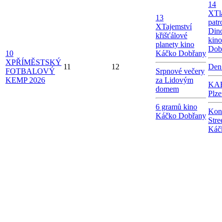
14
X
Tl
13
patr
X
Tajemství
Dino
křišťálové
kin
planety kino
Dob
10
Káčko Dobřany
X
PŘÍMĚSTSKÝ
11
12
Den
FOTBALOVÝ
Srpnové večery
KEMP 2026
za Lidovým
KAB
domem
Plze
6 gramů kino
Kon
Káčko Dobřany
Stre
Káč