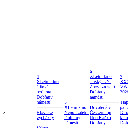
6
4
X
Letní kino
7
X
Letní kino
Jurský svět:
X
XX
Citová
Znovuzrození
VW
hodnota
Dobřany
202
Dobřany
náměstí
náměstí
5
Tla
X
Letní kino
Dovolená v
patr
3
Blovické
Neporazitelní
Českém ráji
Dino
vycházky
Dobřany
kino Káčko
kin
náměstí
Dobřany
Dob
Výstava