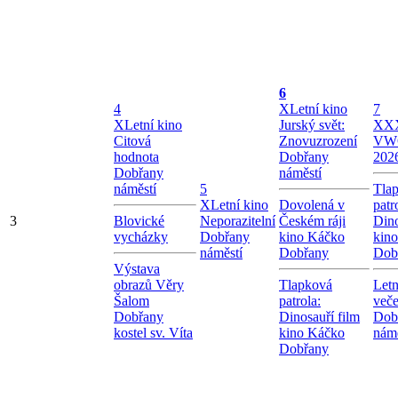
6
4
X
Letní kino
7
X
Letní kino
Jurský svět:
X
XX
Citová
Znovuzrození
VW
hodnota
Dobřany
202
Dobřany
náměstí
náměstí
5
Tla
X
Letní kino
Dovolená v
patr
3
Blovické
Neporazitelní
Českém ráji
Dino
vycházky
Dobřany
kino Káčko
kin
náměstí
Dobřany
Dob
Výstava
obrazů Věry
Tlapková
Letn
Šalom
patrola:
veče
Dobřany
Dinosauří film
Dob
kostel sv. Víta
kino Káčko
námě
Dobřany