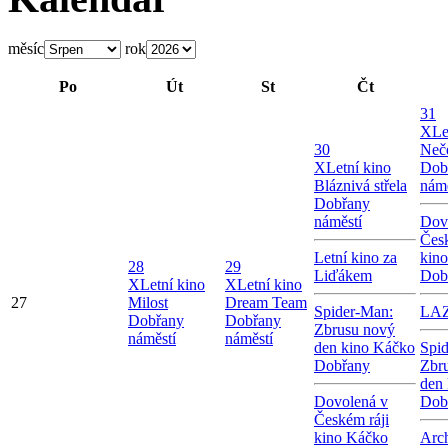
měsíc
rok
Po
Út
St
Čt
31
X
Le
30
Neče
X
Letní kino
Dob
Bláznivá střela
námě
Dobřany
náměstí
Dov
Česk
Letní kino za
kin
28
29
Liďákem
Dob
X
Letní kino
X
Letní kino
27
Milost
Dream Team
Spider-Man:
LA
Dobřany
Dobřany
Zbrusu nový
náměstí
náměstí
den kino Káčko
Spi
Dobřany
Zbr
den
Dovolená v
Dob
Českém ráji
kino Káčko
Arc