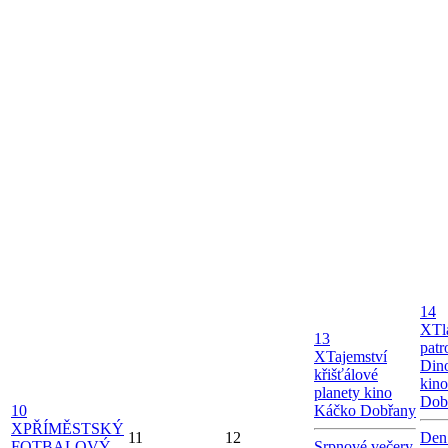
14
X
Tl
13
patr
X
Tajemství
Dino
křišťálové
kin
planety kino
Dob
10
Káčko Dobřany
X
PŘÍMĚSTSKÝ
11
12
Den
FOTBALOVÝ
Srpnové večery