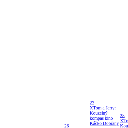
27
X
Tom a Jerry:
Kouzelný
28
kompas kino
X
To
Káčko Dobřany
26
Kou