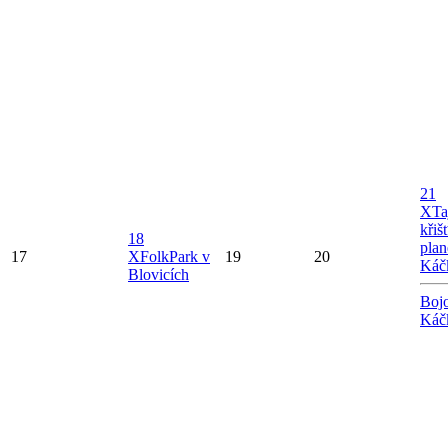
21
X
Ta
křiš
18
plan
17
X
FolkPark v
19
20
Káč
Blovicích
Bojo
Káč