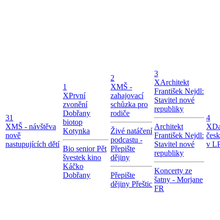
3
2
X
Architekt
1
X
MŠ -
František Nejdl:
X
První
zahajovací
Stavitel nové
zvonění
schůzka pro
republiky
Dobřany
rodiče
31
4
biotop
X
MŠ - návštěva
Architekt
X
Da
Kotynka
Živé natáčení
nově
František Nejdl:
čes
podcastu -
nastupujících dětí
Stavitel nové
v LP
Bio senior Pět
Přepište
republiky
švestek kino
dějiny
Káčko
Koncerty ze
Dobřany
Přepište
šatny - Morjane
dějiny Přeštic
FR