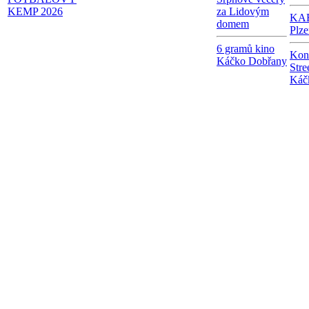
KEMP 2026
za Lidovým
KAB
domem
Plze
6 gramů kino
Kon
Káčko Dobřany
Stre
Káč