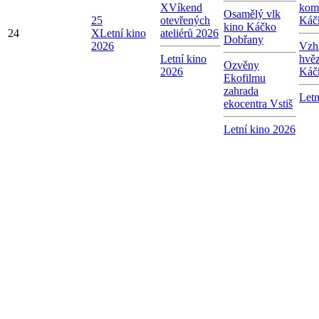
X
Víkend
kom
Osamělý vlk
25
otevřených
Káč
kino Káčko
24
X
Letní kino
ateliérů 2026
Dobřany
2026
Vzhl
Letní kino
hvě
Ozvěny
2026
Káč
Ekofilmu
zahrada
Letn
ekocentra Vstiš
Letní kino 2026