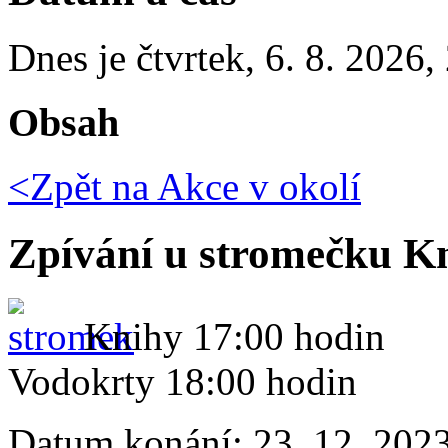
Dnes je
čtvrtek
,
6. 8. 2026
,
Obsah
<Zpět na
Akce v okolí
Zpívání u stromečku K
Knihy 17:00 hodin
Vodokrty 18:00 hodin
Datum konání:
23. 12. 202